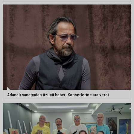
Seyhan’da gıda işletmelerine hijyen ve depolama
denetimi
Hakan Yıldırım’dan Büyükşehir’e taşınmaz
soruları: “Adana kamuoyu bilmek istiyor”
Adanalı sanatçıdan üzücü haber: Konserlerine ara verdi