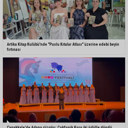
Artika Kitap Kulübü'nde "Puslu Kıtalar Atlası" üzerine edebi beyin
fırtınası
Çanakkale’de Adana rüzgârı: Çokfonik Koro iki ödülle döndü