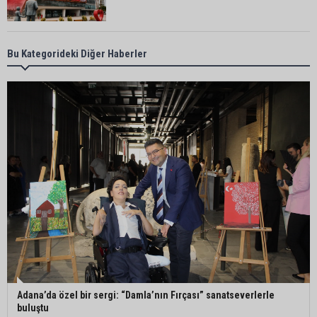
Kozan’da “Güven Uygulamaları”: Aranan 7 kişi
Bu Kategorideki Diğer Haberler
yakalandı
Eski eşini 8 yerinden bıçaklayan şahıs tutuklandı
Orhan Sümer: “Şehir hastanelerine 7 ayda 93,3
milyar lira ödendi”
Halil Nacar, Erdemli Devlet Hastanesi Başhekimi
Deliktaş’ı ağırladı
Adana’da özel bir sergi: “Damla’nın Fırçası” sanatseverlerle
buluştu