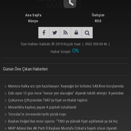
Ana Sayfa
İletişim
Künye
RSS
Tüm Hakları Saklıdır © 2019
Küçük Saat
|
0532 059 69 46
|
Haber Scripti
Günün Öne Çıkan Haberleri
Merinos halka arz için hazırlanıyor: Kaynağın bir bölümü SASA’nın borçlarında
kullanılacak
Eski eşini 13 gün önce "mezar yeri alacağım" diyerek tehdit etmişti: 8 yerinden
bıçakladı
Çukurova Çiftçisinden TMO'ya fiyat ve ithalat tepkisi
Mezarlıkta kapkaç yapan 4 şüpheli tutuklandı
Toroslar'ın zirvesinde tarihi yörük toyu
Başkan Doğan’dan mısır uyarısı: “TMO ya yüksek fiyat açıklamalı ya da hiç
açıklamamalı”
MHP Adana’dan AK Parti İl Başkanı Mustafa Özkan’a hayırlı olsun ziyareti