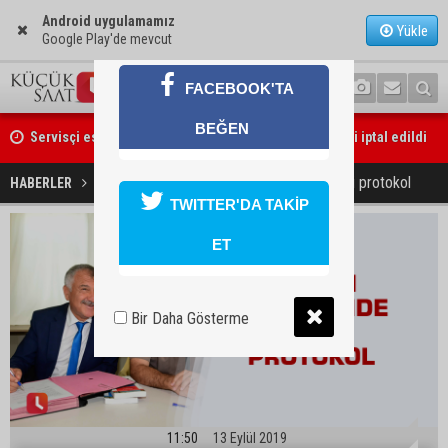
Android uygulamamız
Yükle
Google Play'de mevcut
FACEBOOK'TA
Servisçi esnafının tepkisi sonuç verdi: S plaka ihalesi iptal edildi
BEĞEN
YENİ Parti Adana’da teşkilatlanmasını tamamlıyor: 14 ilçe başkanı be
Tatarlı Höyüğünde tarihi protokol
HABERLER
KÜLTÜR SANAT
TWITTER'DA TAKİP
ET
Bir Daha Gösterme
11:50
13 Eylül 2019