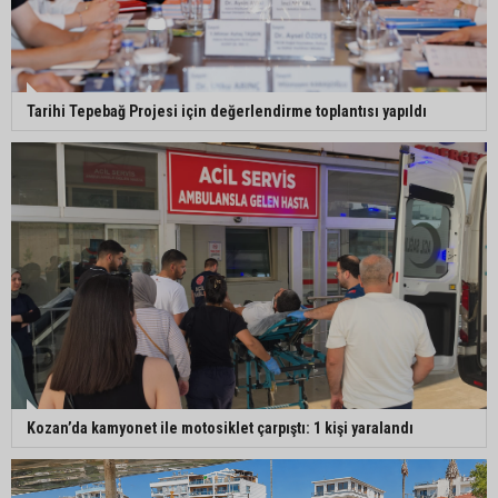
Tarihi Tepebağ Projesi için değerlendirme toplantısı yapıldı
Kozan’da kamyonet ile motosiklet çarpıştı: 1 kişi yaralandı