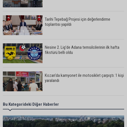
Tarihi Tepebağ Projesi için değerlendirme
toplantısı yapıldı
Nesine 2. Lig’de Adana temsilcilerinin ilk hafta
fikstürü belli oldu
Kozan’da kamyonet ile motosiklet çarpıştı: 1 kişi
yaralandı
Karataş Belediye Başkanı Ali Bedrettin Karataş:
Bu Kategorideki Diğer Haberler
“Sahillerimize birlikte sahip çıkalım”