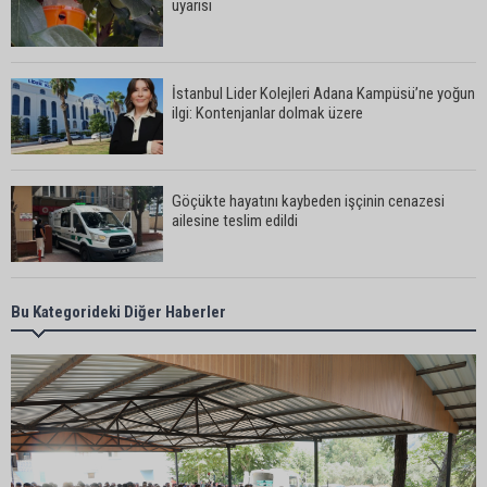
uyarısı
İstanbul Lider Kolejleri Adana Kampüsü’ne yoğun
ilgi: Kontenjanlar dolmak üzere
Göçükte hayatını kaybeden işçinin cenazesi
ailesine teslim edildi
Yumurtalık Belediye Başkanı Erdinç Altıok: “Ben
Bu Kategorideki Diğer Haberler
bir yere gitmiyorum, partimdeyim”
ASKİ’den mikroplastik iddialarına açıklama:
“Tesis kirliliğin kaynağı değil”