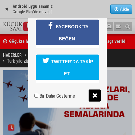
Android uygulamamız
Yükle
Google Play'de mevcut
FACEBOOK'TA
Göçükte hayatını kaybeden Bekir Çelik, Kozan'da toprağa verildi
BEĞEN
Kozan’da üreticilere Akdeniz Meyve Sineği uyarısı
HABERLER
GÜNDEM
Türk yıldızları, 13 Ekim’de Adana semalarında
TWITTER'DA TAKİP
ET
Bir Daha Gösterme