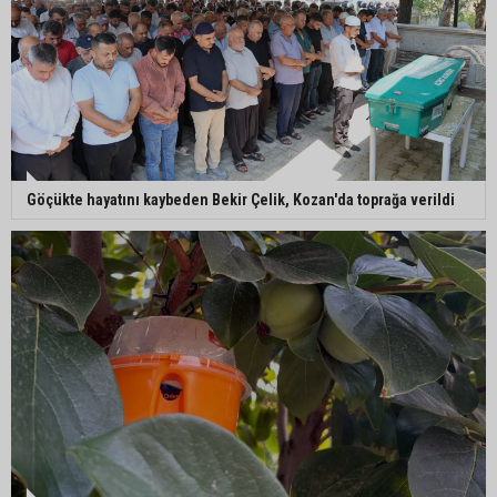
Feke’de mahalle çalışmaları sahada
değerlendirildi
AK Parti Adana İl Başkanı Mustafa Özkan:
"Türkiye Yüzyılına güçlü teşkilatımızla yürüyoruz"
Göçükte hayatını kaybeden Bekir Çelik, Kozan'da toprağa verildi
Kozan’da Yaz Konserleri Akdam’da şenliğe
dönüştü
Adana’da sıcaklık alarmı: Hissedilen 43 dereceyi
bulacak