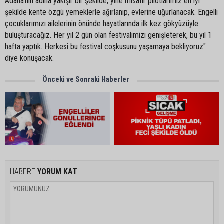
Adana'nın adına yakışır bir şekilde, yine misafir pilotlarımız en iyi
şekilde kente özgü yemeklerle ağırlanıp, evlerine uğurlanacak. Engelli
çocuklarımızı ailelerinin önünde hayatlarında ilk kez gökyüzüyle
buluşturacağız. Her yıl 2 gün olan festivalimizi genişleterek, bu yıl 1
hafta yaptık. Herkesi bu festival coşkusunu yaşamaya bekliyoruz"
diye konuşacak.
Önceki ve Sonraki Haberler
HABERE
YORUM KAT