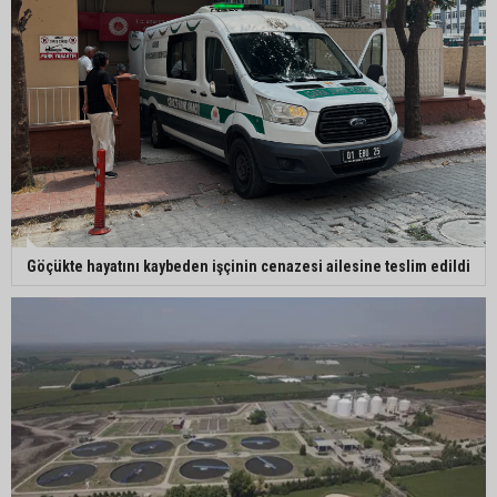
Göçükte hayatını kaybeden işçinin cenazesi ailesine teslim edildi