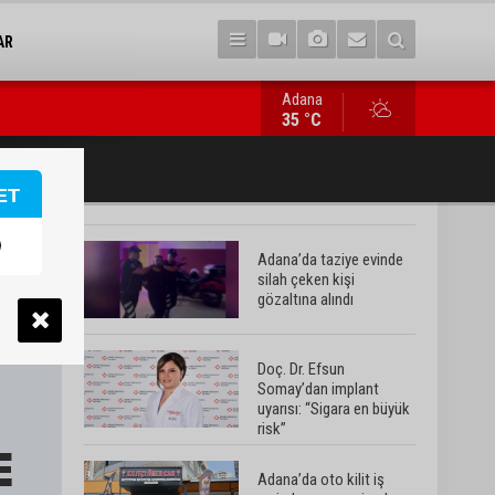
AR
Adana
Adana’da oto kilit iş yerinde esrarengiz olay: 2 kişi hayatını kay
35 °C
ET
Adana’da taziye evinde
silah çeken kişi
gözaltına alındı
Doç. Dr. Efsun
Somay’dan implant
uyarısı: “Sigara en büyük
risk”
Adana’da oto kilit iş