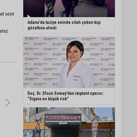
Adana’da internet
el seyir
kablosu hırsızlığı
kamerada: Mahallenin bir
Adana’da taziye evinde silah çeken kişi
bölümünde internet
gözaltına alındı
ğımız
erişimi kesildi
Mimarlar Odası’ndan
Adana Askeri Hastanesi
için tescil çağrısı:
“Satılmamalı, amaç dışı
kullanılmamalı”
CHP Adana Milletvekili
Dr. Müzeyyen Şevkin:
“Ortadoğu’da kalıcı barış
ve iş birliği sağlanmalı”
Doç. Dr. Efsun Somay’dan implant uyarısı:
“Sigara en büyük risk”