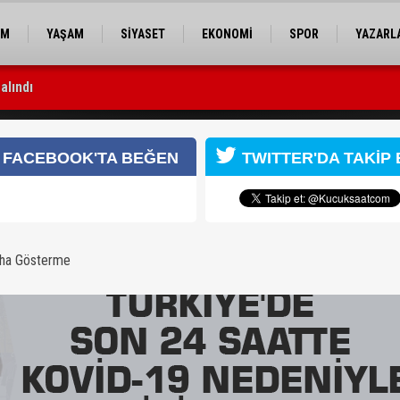
EM
YAŞAM
SİYASET
EKONOMİ
SPOR
YAZARL
alındı
 en büyük risk”
9 nedeniyle 44 kişi hayatını kaybetti
FACEBOOK'TA BEĞEN
TWITTER'DA TAKİP 
aha Gösterme