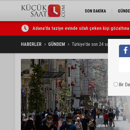
SON DAKİKA
GÜND
Adana’da taziye evinde silah çeken kişi gözaltına 
Doç. Dr. Efsun Somay’dan implant uyarısı: “Sigara
HABERLER
GÜNDEM
Türkiye'de son 24 saatte Kovid-1
Bir D