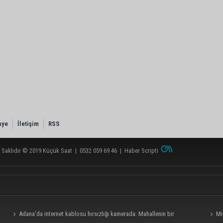
nye
İletişim
RSS
 Saklıdır © 2019
Küçük Saat
|
0532 059 69 46
|
Haber Scripti
Adana’da internet kablosu hırsızlığı kamerada: Mahallenin bir
Mi