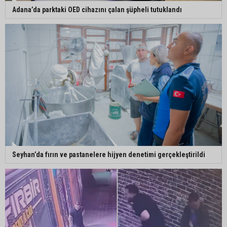
Adana’da parktaki OED cihazını çalan şüpheli tutuklandı
Seyhan’da fırın ve pastanelere hijyen denetimi gerçekleştirildi