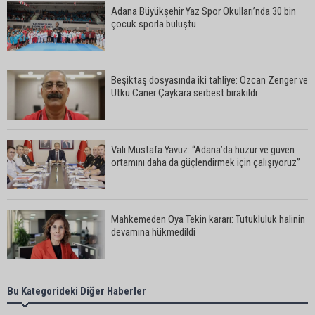
Adana Büyükşehir Yaz Spor Okulları’nda 30 bin
çocuk sporla buluştu
Beşiktaş dosyasında iki tahliye: Özcan Zenger ve
Utku Caner Çaykara serbest bırakıldı
Vali Mustafa Yavuz: “Adana’da huzur ve güven
ortamını daha da güçlendirmek için çalışıyoruz”
Mahkemeden Oya Tekin kararı: Tutukluluk halinin
devamına hükmedildi
Adana’da taziye evinde silahlı kavga kamerada:
Bu Kategorideki Diğer Haberler
Çok sayıda polis ekibi olay yerine sevk edildi