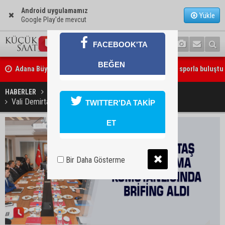
Android uygulamamız
Yükle
Google Play'de mevcut
FACEBOOK'TA
Adana Büyükşehir Yaz Spor Okulları’nda 30 bin çocuk sporla buluştu
BEĞEN
Beşiktaş dosyasında iki tahliye: Özcan Zenger ve Utku Caner Çaykar
HABERLER
GÜNDEM
bırakıldı
Vali Demirtaş il jandarma komutanlığında brifing aldı
TWITTER'DA TAKİP
ET
Bir Daha Gösterme