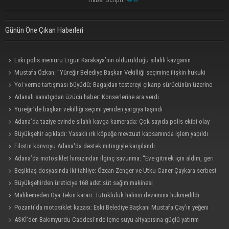
Günün Öne Çıkan Haberleri
Eski polis memuru Ergün Karakaya’nın öldürüldüğü silahlı kavganın
görüntüleri ortaya çıktı
Mustafa Özkan: "Yüreğir Belediye Başkan Vekilliği seçimine ilişkin hukuki
süreç başlatıldı"
Yol verme tartışması büyüdü; Bagajdan testereyi çıkarıp sürücünün üzerine
yürüdü
Adanalı sanatçıdan üzücü haber: Konserlerine ara verdi
Yüreğir’de başkan vekilliği seçimi yeniden yargıya taşındı
Adana’da taziye evinde silahlı kavga kamerada: Çok sayıda polis ekibi olay
yerine sevk edildi
Büyükşehir açıkladı: Yasaklı ırk köpeğe mevzuat kapsamında işlem yapıldı
Filistin konvoyu Adana'da destek mitingiyle karşılandı
Adana’da motosiklet hırsızından ilginç savunma: “Eve gitmek için aldım, geri
verecektim”
Beşiktaş dosyasında iki tahliye: Özcan Zenger ve Utku Caner Çaykara serbest
bırakıldı
Büyükşehirden üreticiye 168 adet süt sağım makinesi
Mahkemeden Oya Tekin kararı: Tutukluluk halinin devamına hükmedildi
Pozantı’da motosiklet kazası: Eski Belediye Başkanı Mustafa Çay’ın yeğeni
hayatını kaybetti
ASKİ'den Bakımyurdu Caddesi'nde içme suyu altyapısına güçlü yatırım