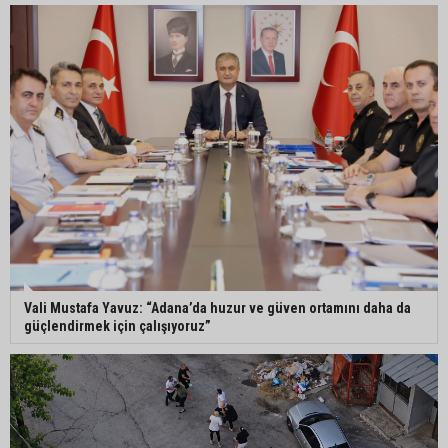
Adana’da parktaki OED cihazını çalan şüpheli
tutuklandı
Seyhan’da fırın ve pastanelere hijyen denetimi
gerçekleştirildi
Eski polis memuru Ergün Karakaya’nın
öldürüldüğü silahlı kavganın görüntüleri ortaya
çıktı
Vali Mustafa Yavuz: “Adana’da huzur ve güven ortamını daha da
güçlendirmek için çalışıyoruz”
İmamoğlu’nda hijyen ve etiket kontrolü