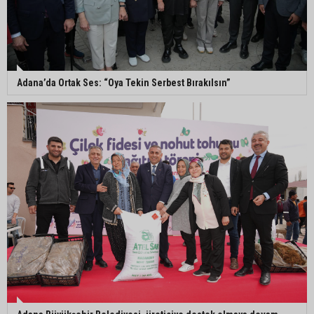
Eski polis memuru Ergün Karakaya’nın
öldürüldüğü silahlı kavganın görüntüleri ortaya
çıktı
Adana’da Ortak Ses: “Oya Tekin Serbest Bırakılsın”
İmamoğlu’nda hijyen ve etiket kontrolü
Mustafa Özkan: "Yüreğir Belediye Başkan
Vekilliği seçimine ilişkin hukuki süreç başlatıldı"