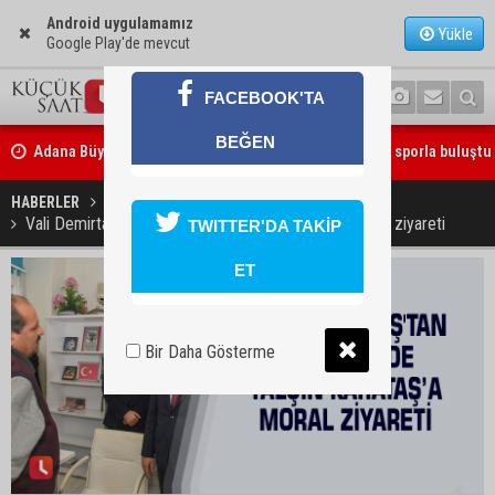
Android uygulamamız
Yükle
Google Play'de mevcut
FACEBOOK'TA
Adana Büyükşehir Yaz Spor Okulları’nda 30 bin çocuk sporla buluştu
BEĞEN
Beşiktaş dosyasında iki tahliye: Özcan Zenger ve Utku Caner Çaykar
HABERLER
YAŞAM
bırakıldı
Vali Demirtaş'tan depremzede Yalçın Karataş’a moral ziyareti
TWITTER'DA TAKİP
ET
Bir Daha Gösterme