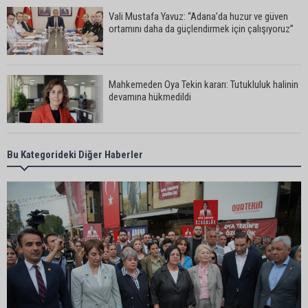
Vali Mustafa Yavuz: “Adana’da huzur ve güven
ortamını daha da güçlendirmek için çalışıyoruz”
Mahkemeden Oya Tekin kararı: Tutukluluk halinin
devamına hükmedildi
Adana’da taziye evinde silahlı kavga kamerada:
Bu Kategorideki Diğer Haberler
Çok sayıda polis ekibi olay yerine sevk edildi
Adana’da parktaki OED cihazını çalan şüpheli
tutuklandı
Seyhan’da fırın ve pastanelere hijyen denetimi
gerçekleştirildi