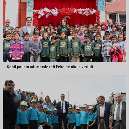
Şehit polisin adı memleketi Feke’de okula verildi