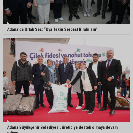
Eski polis memuru Ergün Karakaya’nın
öldürüldüğü silahlı kavganın görüntüleri ortaya
çıktı
Adana’da Ortak Ses: “Oya Tekin Serbest Bırakılsın”
İmamoğlu’nda hijyen ve etiket kontrolü
Mustafa Özkan: "Yüreğir Belediye Başkan
Vekilliği seçimine ilişkin hukuki süreç başlatıldı"
Adana Büyükşehir Belediyesi, üreticiye destek olmaya devam
ediyor