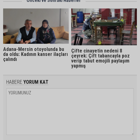
Önceki ve Sonraki Haberler
Adana-Mersin otoyolunda bu
Çifte cinayetin nedeni 8
da oldu: Kadının kanser ilaçları
çeyrek: Çift tabancayla poz
çalındı
verip tabut emojili paylaşım
yapmış
HABERE
YORUM KAT