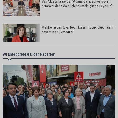
Vali Mustafa Yavuz: “Adana’da huzur ve güven
ortamını daha da güçlendirmek için çalışıyoruz”
Mahkemeden Oya Tekin kararı: Tutukluluk halinin
devamına hükmedildi
Adana’da taziye evinde silahlı kavga kamerada:
Bu Kategorideki Diğer Haberler
Çok sayıda polis ekibi olay yerine sevk edildi
Adana’da parktaki OED cihazını çalan şüpheli
tutuklandı
Seyhan’da fırın ve pastanelere hijyen denetimi
gerçekleştirildi