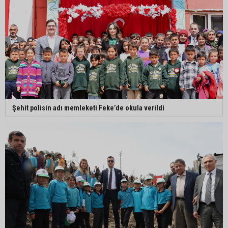
Şehit polisin adı memleketi Feke’de okula verildi