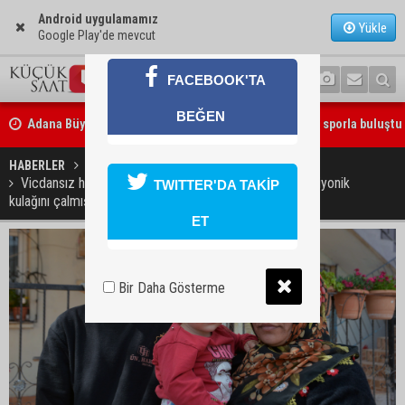
Android uygulamamız
Yükle
Google Play'de mevcut
FACEBOOK'TA
Adana Büyükşehir Yaz Spor Okulları’nda 30 bin çocuk sporla buluştu
BEĞEN
Beşiktaş dosyasında iki tahliye: Özcan Zenger ve Utku Caner Çaykar
bırakıldı
HABERLER
YAŞAM
Vicdansız hırsız, 3 yaşındaki işitme engelli Kübra'nın biyonik
TWITTER'DA TAKİP
kulağını çalmış
ET
Bir Daha Gösterme