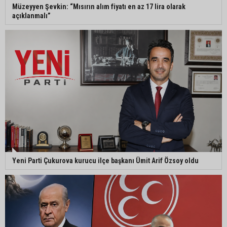
Müzeyyen Şevkin: “Mısırın alım fiyatı en az 17 lira olarak
açıklanmalı”
Yeni Parti Çukurova kurucu ilçe başkanı Ümit Arif Özsoy oldu