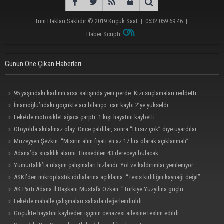
Tüm Hakları Saklıdır © 2019
Küçük Saat
|
0532 059 69 46
|
Haber Scripti
Günün Öne Çıkan Haberleri
95 yaşındaki kadının arsa satışında yeni perde: Kızı suçlamaları reddetti
İmamoğlu’ndaki göçükte acı bilanço: can kaybı 2’ye yükseldi
Feke’de motosiklet ağaca çarptı: 1 kişi hayatını kaybetti
Otoyolda akılalmaz olay: Önce çaldılar, sonra “Hırsız çok” diye uyardılar
Müzeyyen Şevkin: “Mısırın alım fiyatı en az 17 lira olarak açıklanmalı”
Adana’da sıcaklık alarmı: Hissedilen 43 dereceyi bulacak
Yumurtalık’ta ulaşım çalışmaları hızlandı: Yol ve kaldırımlar yenileniyor
ASKİ’den mikroplastik iddialarına açıklama: “Tesis kirliliğin kaynağı değil”
AK Parti Adana İl Başkanı Mustafa Özkan: "Türkiye Yüzyılına güçlü
teşkilatımızla yürüyoruz"
Feke’de mahalle çalışmaları sahada değerlendirildi
Göçükte hayatını kaybeden işçinin cenazesi ailesine teslim edildi