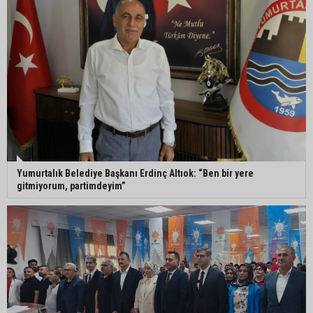
ASKİ’den mikroplastik iddialarına açıklama:
“Tesis kirliliğin kaynağı değil”
Feke’de mahalle çalışmaları sahada
değerlendirildi
Yumurtalık Belediye Başkanı Erdinç Altıok: “Ben bir yere
AK Parti Adana İl Başkanı Mustafa Özkan:
gitmiyorum, partimdeyim”
"Türkiye Yüzyılına güçlü teşkilatımızla yürüyoruz"
Kozan’da Yaz Konserleri Akdam’da şenliğe
dönüştü