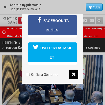
Android uygulamamız
Yükle
Google Play'de mevcut
FACEBOOK'TA
BEĞEN
Göçükte hayatını kaybeden Bekir Çelik, Kozan'da toprağa verildi
HABERLER
SİYASET
Yeniden Refah Partisi Adana İl Teşkilatında bayramlaşma coşkusu
TWITTER'DA TAKİP
ET
Bir Daha Gösterme