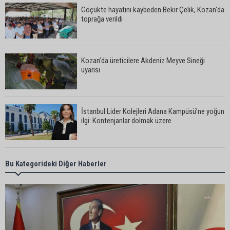
Göçükte hayatını kaybeden Bekir Çelik, Kozan'da
toprağa verildi
Kozan’da üreticilere Akdeniz Meyve Sineği
uyarısı
İstanbul Lider Kolejleri Adana Kampüsü’ne yoğun
ilgi: Kontenjanlar dolmak üzere
Göçükte hayatını kaybeden işçinin cenazesi
Bu Kategorideki Diğer Haberler
ailesine teslim edildi
Yumurtalık Belediye Başkanı Erdinç Altıok: “Ben
bir yere gitmiyorum, partimdeyim”