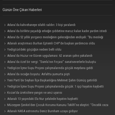
Günün Öne Çıkan Haberleri
Adana’da kahvehaneye silahlı saldırı: 3 kişi yaralandı
Adana’da birlikte yaşadığı erkeğin şiddetine maruz kalan kadın yardım istedi
Adana’da 52 yıllık yorgancı mesleğinin geleceğinden endişeli: “Bu mesleği
çocuğuma bile öğretemedim”
Adanalı araştırmacı Burhan Eptemli CHP’de başkan yardımcısı oldu
Yedigöze’deki göçüğün nedeni belli oldu
Adana’da Huzur ve Güven uygulaması: 62 aranan şahıs yakalandı
Adana’da özel bir sergi: “Damla’nın Fırçası” sanatseverlerle buluştu
Yedigöze İçme Suyu Projesi çalışmalarında göçük meydana geldi
Adana’da sıcağın boyutu: Asfaltta yumurta pişti
Yeni Parti'de Seyhan İlçe Başkanlığına Mehmet Şahin Gümüş getirildi
Yedigöze İçme Suyu Projesi çalışmalarında göçük: 1 işçi hayatını kaybetti
Kozan’da üreticilere yangın ve anız uyarısı
Adanalı 13 yaşındaki Ela Nur şelalede hayatını kaybetti
Müzeyyen Şevkin’den Çocuk Koruma Kanunu Teklifi’ne eleştiri: “Öncelik ceza
değil, önlemedir”
Adanalı NASA astronotu Deniz Burnham uzaya gidiyor