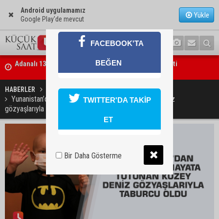
Android uygulamamız
Yükle
Google Play'de mevcut
FACEBOOK'TA
BEĞEN
Adanalı NASA astronotu Deniz Burnham uzaya gidiyor
HABERLER
YAŞAM
Yunanistan’dan gelen ilikle hayata tutunan Kuzey Deniz
TWITTER'DA TAKİP
gözyaşlarıyla taburcu oldu
ET
Bir Daha Gösterme