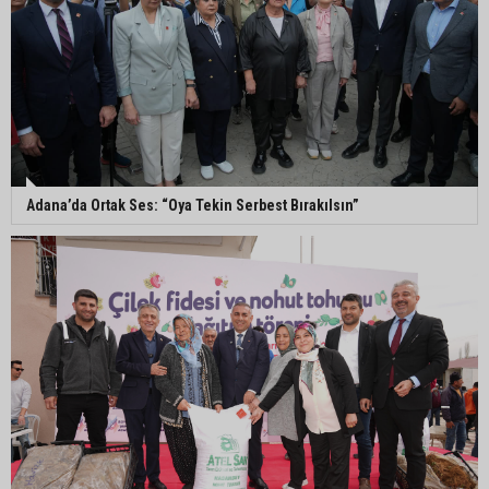
Yedigöze İçme Suyu Projesi çalışmalarında
göçük: 1 işçi hayatını kaybetti
Yedigöze İçme Suyu Projesi çalışmalarında
göçük meydana geldi
Adana’da Ortak Ses: “Oya Tekin Serbest Bırakılsın”
Müzeyyen Şevkin’den Çocuk Koruma Kanunu
Teklifi’ne eleştiri: “Öncelik ceza değil, önlemedir”
Adana’da sıcağın boyutu: Asfaltta yumurta pişti