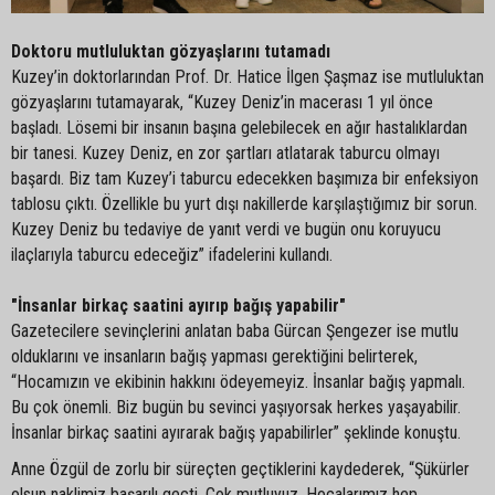
Doktoru mutluluktan gözyaşlarını tutamadı
Kuzey’in doktorlarından Prof. Dr. Hatice İlgen Şaşmaz ise mutluluktan
gözyaşlarını tutamayarak, “Kuzey Deniz’in macerası 1 yıl önce
başladı. Lösemi bir insanın başına gelebilecek en ağır hastalıklardan
bir tanesi. Kuzey Deniz, en zor şartları atlatarak taburcu olmayı
başardı. Biz tam Kuzey’i taburcu edecekken başımıza bir enfeksiyon
tablosu çıktı. Özellikle bu yurt dışı nakillerde karşılaştığımız bir sorun.
Kuzey Deniz bu tedaviye de yanıt verdi ve bugün onu koruyucu
ilaçlarıyla taburcu edeceğiz” ifadelerini kullandı.
"İnsanlar birkaç saatini ayırıp bağış yapabilir"
Gazetecilere sevinçlerini anlatan baba Gürcan Şengezer ise mutlu
olduklarını ve insanların bağış yapması gerektiğini belirterek,
“Hocamızın ve ekibinin hakkını ödeyemeyiz. İnsanlar bağış yapmalı.
Bu çok önemli. Biz bugün bu sevinci yaşıyorsak herkes yaşayabilir.
İnsanlar birkaç saatini ayırarak bağış yapabilirler” şeklinde konuştu.
Anne Özgül de zorlu bir süreçten geçtiklerini kaydederek, “Şükürler
olsun naklimiz başarılı geçti. Çok mutluyuz. Hocalarımız hep