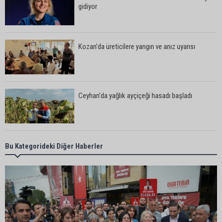
gidiyor
Kozan’da üreticilere yangın ve anız uyarısı
Ceyhan’da yağlık ayçiçeği hasadı başladı
Yedigöze’deki göçüğün nedeni belli oldu
Bu Kategorideki Diğer Haberler
Kozan’da turunçgil zararlısına karşı biyolojik
mücadele