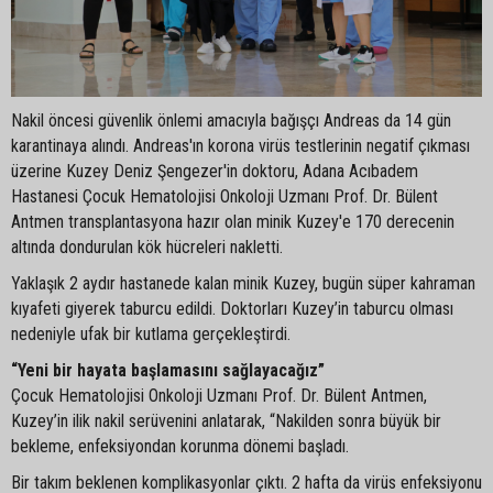
Nakil öncesi güvenlik önlemi amacıyla bağışçı Andreas da 14 gün
karantinaya alındı. Andreas'ın korona virüs testlerinin negatif çıkması
üzerine Kuzey Deniz Şengezer'in doktoru, Adana Acıbadem
Hastanesi Çocuk Hematolojisi Onkoloji Uzmanı Prof. Dr. Bülent
Antmen transplantasyona hazır olan minik Kuzey'e 170 derecenin
altında dondurulan kök hücreleri nakletti.
Yaklaşık 2 aydır hastanede kalan minik Kuzey, bugün süper kahraman
kıyafeti giyerek taburcu edildi. Doktorları Kuzey’in taburcu olması
nedeniyle ufak bir kutlama gerçekleştirdi.
“Yeni bir hayata başlamasını sağlayacağız”
Çocuk Hematolojisi Onkoloji Uzmanı Prof. Dr. Bülent Antmen,
Kuzey’in ilik nakil serüvenini anlatarak, “Nakilden sonra büyük bir
bekleme, enfeksiyondan korunma dönemi başladı.
Bir takım beklenen komplikasyonlar çıktı. 2 hafta da virüs enfeksiyonu