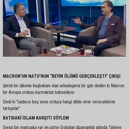
MACRON’UN NATO’NUN “BEYİN ÖLÜMÜ GERÇEKLEŞTİ” ÇIKIŞI
Şimdi bir ülkenin başbakanı olan arkadaşıma bir gün dedim ki Macron
bir Avrupa ordusu kurmaktan bahsediyor.
Dedi ki “sadece beş sene orduya hangi dilde emir vereceklerini
tartışırlar.”
BATIDAKİ İSLAM KARŞITI SÖYLEM
Siyasi bir matruşka var en üstte Erdoğan düşmanlığı altında Türkiye