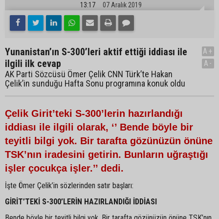
13:17
07 Aralık 2019
Yunanistan’ın S-300’leri aktif ettiği iddiası ile
A+
ilgili ilk cevap
A-
AK Parti Sözcüsü Ömer Çelik CNN Türk’te Hakan
Çelik’in sunduğu Hafta Sonu programına konuk oldu
Çelik Girit’teki S-300’lerin hazırlandığı
iddiası ile ilgili olarak, ‘’ Bende böyle bir
teyitli bilgi yok. Bir tarafta gözünüzün önüne
TSK’nın iradesini getirin. Bunların uğraştığı
işler çocukça işler.’’ dedi.
İşte Ömer Çelik’in sözlerinden satır başları:
GİRİT’TEKİ S-300’LERİN HAZIRLANDIĞI İDDİASI
Bende böyle bir teyitli bilgi yok. Bir tarafta gözünüzün önüne TSK’nın