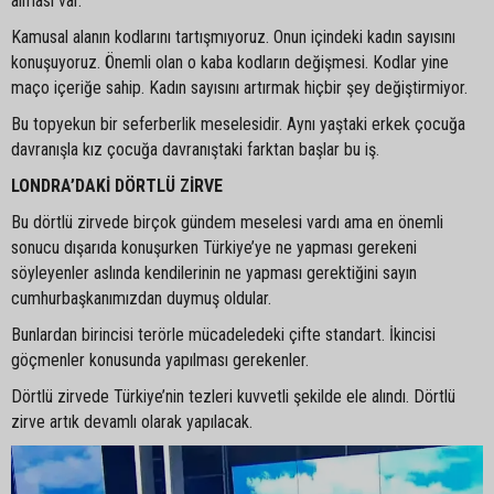
alması var.
Kamusal alanın kodlarını tartışmıyoruz. Onun içindeki kadın sayısını
konuşuyoruz. Önemli olan o kaba kodların değişmesi. Kodlar yine
maço içeriğe sahip. Kadın sayısını artırmak hiçbir şey değiştirmiyor.
Bu topyekun bir seferberlik meselesidir. Aynı yaştaki erkek çocuğa
davranışla kız çocuğa davranıştaki farktan başlar bu iş.
LONDRA’DAKİ DÖRTLÜ ZİRVE
Bu dörtlü zirvede birçok gündem meselesi vardı ama en önemli
sonucu dışarıda konuşurken Türkiye’ye ne yapması gerekeni
söyleyenler aslında kendilerinin ne yapması gerektiğini sayın
cumhurbaşkanımızdan duymuş oldular.
Bunlardan birincisi terörle mücadeledeki çifte standart. İkincisi
göçmenler konusunda yapılması gerekenler.
Dörtlü zirvede Türkiye’nin tezleri kuvvetli şekilde ele alındı. Dörtlü
zirve artık devamlı olarak yapılacak.