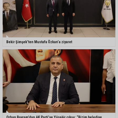
Ceyhan’da açık hava sineması keyfi iki farklı
parkta devam ediyor
5. Yunusoğlu Futbol Turnuvası’nda final heyecanı
Bekir Şimşek’ten Mustafa Özkan’a ziyaret
Ceyhan’da Necdet Sevinç Parkı’nda bakım
çalışması
Orhan Bayram’dan AK Parti’ye Yüreğir çıkışı:
“Bizim belediye meclis üyelerimize ne yaptınız?
Siz önce onu anlatın”
Orhan Bayram’dan AK Parti’ye Yüreğir çıkışı: “Bizim belediye