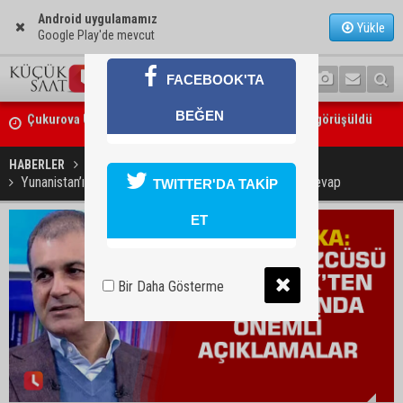
Android uygulamamız
Yükle
Google Play'de mevcut
FACEBOOK'TA
Çukurova Üniversitesi’nde Ar-Ge ve sanayi iş birliği görüşüldü
BEĞEN
Seyhan’da gıda işletmelerine sıkı denetim
HABERLER
SİYASET
Yunanistan’ın S-300’leri aktif ettiği iddiası ile ilgili ilk cevap
TWITTER'DA TAKİP
ET
Bir Daha Gösterme