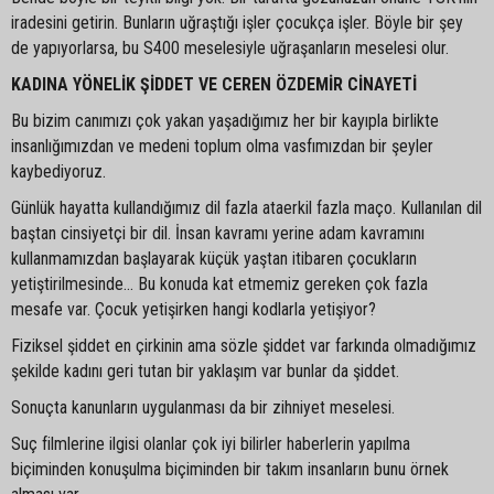
iradesini getirin. Bunların uğraştığı işler çocukça işler. Böyle bir şey
de yapıyorlarsa, bu S400 meselesiyle uğraşanların meselesi olur.
KADINA YÖNELİK ŞİDDET VE CEREN ÖZDEMİR CİNAYETİ
Bu bizim canımızı çok yakan yaşadığımız her bir kayıpla birlikte
insanlığımızdan ve medeni toplum olma vasfımızdan bir şeyler
kaybediyoruz.
Günlük hayatta kullandığımız dil fazla ataerkil fazla maço. Kullanılan dil
baştan cinsiyetçi bir dil. İnsan kavramı yerine adam kavramını
kullanmamızdan başlayarak küçük yaştan itibaren çocukların
yetiştirilmesinde… Bu konuda kat etmemiz gereken çok fazla
mesafe var. Çocuk yetişirken hangi kodlarla yetişiyor?
Fiziksel şiddet en çirkinin ama sözle şiddet var farkında olmadığımız
şekilde kadını geri tutan bir yaklaşım var bunlar da şiddet.
Sonuçta kanunların uygulanması da bir zihniyet meselesi.
Suç filmlerine ilgisi olanlar çok iyi bilirler haberlerin yapılma
biçiminden konuşulma biçiminden bir takım insanların bunu örnek