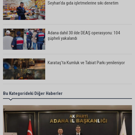
Seyhan’da gıda işletmelerine sıkı denetim
Adana dahil 30 ilde DEAŞ operasyonu: 104
şüpheli yakalandı
Karataş’ta Kumluk ve Tabiat Parkı yenileniyor
Bekir Şimşek’ten Mustafa Özkan’a ziyaret
Bu Kategorideki Diğer Haberler
Ceyhan’da asfalt çalışmaları sürüyor