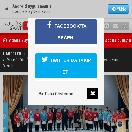
Android uygulamamız
Yükle
Google Play'de mevcut
FACEBOOK'TA
Adana Büyükşehir Yaz Spor Okulları’nda 30 bin çocuk sporla buluştu
BEĞEN
Beşiktaş dosyasında iki tahliye: Özcan Zenger ve Utku Caner Çaykar
bırakıldı
HABERLER
YAŞAM
Yüreğir’de “Barış Yapıcı Lider Öğrenciler” Projesi Meyvelerini
TWITTER'DA TAKİP
Verdi
ET
Bir Daha Gösterme