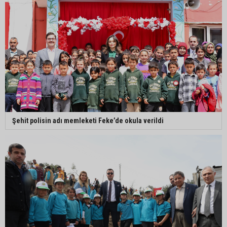
Şehit polisin adı memleketi Feke’de okula verildi