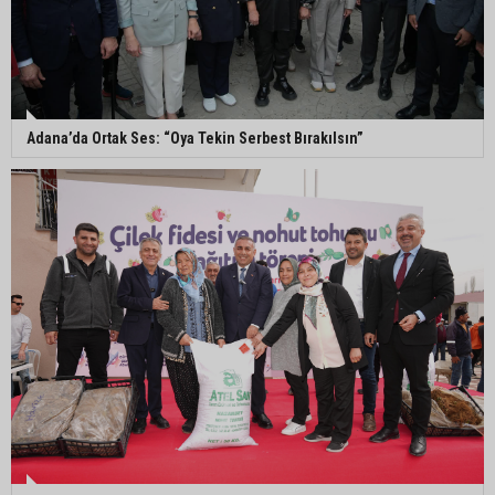
Eski polis memuru Ergün Karakaya’nın
öldürüldüğü silahlı kavganın görüntüleri ortaya
çıktı
Adana’da Ortak Ses: “Oya Tekin Serbest Bırakılsın”
İmamoğlu’nda hijyen ve etiket kontrolü
Mustafa Özkan: "Yüreğir Belediye Başkan
Vekilliği seçimine ilişkin hukuki süreç başlatıldı"