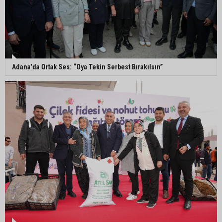
ailesine teslim edildi
Yumurtalık Belediye Başkanı Erdinç Altıok: “Ben
bir yere gitmiyorum, partimdeyim”
Adana’da Ortak Ses: “Oya Tekin Serbest Bırakılsın”
ASKİ’den mikroplastik iddialarına açıklama:
“Tesis kirliliğin kaynağı değil”
Feke’de mahalle çalışmaları sahada
değerlendirildi