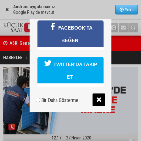
Android uygulamamız
Yükle
Google Play'de mevcut
FACEBOOK'TA
ASKİ Genel Müdürü Mansur Aladağ emekli oldu
BEĞEN
İngiltere’nin çöpü Adana’ya geldi, mikroplastik tartışması büyüdü
Yüreğir'de her eve maske
HABERLER
YAŞAM
TWITTER'DA TAKİP
ET
Bir Daha Gösterme
12:17
27 Nisan 2020