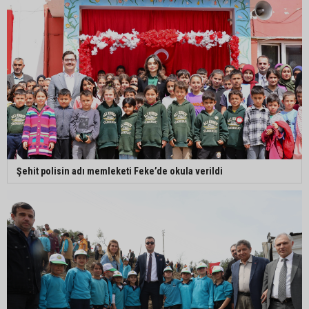
Şehit polisin adı memleketi Feke’de okula verildi