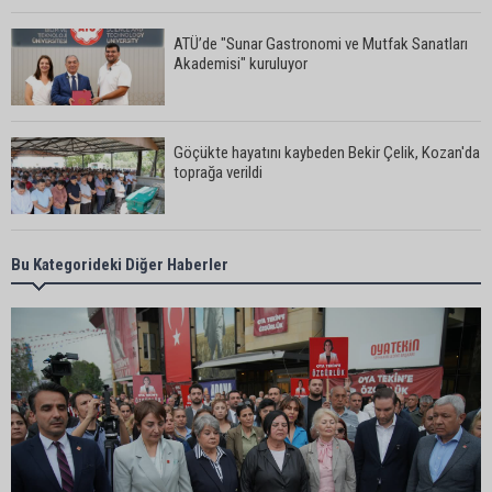
ATÜ’de "Sunar Gastronomi ve Mutfak Sanatları
Akademisi" kuruluyor
Göçükte hayatını kaybeden Bekir Çelik, Kozan'da
toprağa verildi
Kozan’da üreticilere Akdeniz Meyve Sineği
Bu Kategorideki Diğer Haberler
uyarısı
İstanbul Lider Kolejleri Adana Kampüsü’ne yoğun
ilgi: Kontenjanlar dolmak üzere
Göçükte hayatını kaybeden işçinin cenazesi