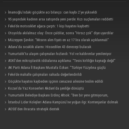
İmamoğlu’ndaki göçükte acı bilanço: can kaybı 2’ye yükseldi
95 yaşındaki kadının arsa satışında yeni perde: Kızı suçlamaları reddetti
Feke’de motosiklet ağaca çarptı: 1 kişi hayatını kaybetti
Otoyolda akılalmaz olay: Önce çaldılar, sonra “Hırsız çok” diye uyardılar
Müzeyyen Şevkin: “Mısırın alım fiyatı en az 17 lira olarak açıklanmalı”
Adana’da sıcaklık alarmı: Hissedilen 43 dereceyi bulacak
Yumurtalık’ta ulaşım çalışmaları hızlandı: Yol ve kaldırımlar yenileniyor
ASKİ’den mikroplastik iddialarına açıklama: “Tesis kirliliğin kaynağı değil”
AK Parti Adana İl Başkanı Mustafa Özkan: "Türkiye Yüzyılına güçlü
teşkilatımızla yürüyoruz"
Feke’de mahalle çalışmaları sahada değerlendirildi
Göçükte hayatını kaybeden işçinin cenazesi ailesine teslim edildi
Kozan’da Yaz Konserleri Akdam’da şenliğe dönüştü
Yumurtalık Belediye Başkanı Erdinç Altıok: “Ben bir yere gitmiyorum,
partimdeyim”
İstanbul Lider Kolejleri Adana Kampüsü’ne yoğun ilgi: Kontenjanlar dolmak
üzere
AOSB’den ihracata stratejik destek