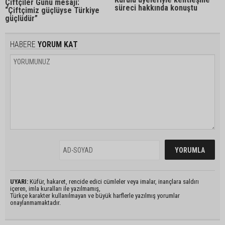
Çiftçiler Günü mesajı:
süreci hakkında konuştu
“Çiftçimiz güçlüyse Türkiye
güçlüdür”
HABERE
YORUM KAT
UYARI:
Küfür, hakaret, rencide edici cümleler veya imalar, inançlara saldırı
içeren, imla kuralları ile yazılmamış,
Türkçe karakter kullanılmayan ve büyük harflerle yazılmış yorumlar
onaylanmamaktadır.