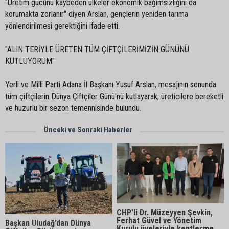
"Üretim gücünü kaybeden ülkeler ekonomik bağımsızlığını da
korumakta zorlanır" diyen Arslan, gençlerin yeniden tarıma
yönlendirilmesi gerektiğini ifade etti.
"ALIN TERİYLE ÜRETEN TÜM ÇİFTÇİLERİMİZİN GÜNÜNÜ
KUTLUYORUM"
Yerli ve Milli Parti Adana İl Başkanı Yusuf Arslan, mesajının sonunda
tüm çiftçilerin Dünya Çiftçiler Günü'nü kutlayarak, üreticilere bereketli
ve huzurlu bir sezon temennisinde bulundu.
Önceki ve Sonraki Haberler
CHP'li Dr. Müzeyyen Şevkin,
Ferhat Güvel ve Yönetim
Başkan Uludağ’dan Dünya
Kurulu üyeleriyle kentleşme