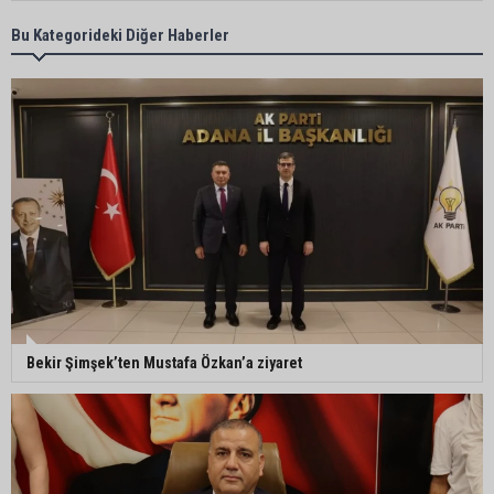
Ceyhan’da Necdet Sevinç Parkı’nda bakım
Bu Kategorideki Diğer Haberler
çalışması
Orhan Bayram’dan AK Parti’ye Yüreğir çıkışı:
“Bizim belediye meclis üyelerimize ne yaptınız?
Siz önce onu anlatın”
Sarıçam’da su ürünlerine yönelik denetimler
sürüyor
Ceyhan’da yangına giden itfaiye aracı devrildi: 3
Bekir Şimşek’ten Mustafa Özkan’a ziyaret
kişi yaralandı
Çukurova Belediye Başkanı Emrah Kozay
CHP’den ayrıldığını açıkladı