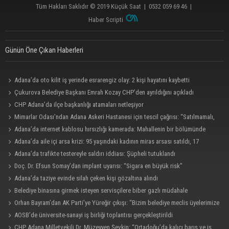
Tüm Hakları Saklıdır © 2019
Küçük Saat
|
0532 059 69 46
|
Haber Scripti
Günün Öne Çıkan Haberleri
Adana’da oto kilit iş yerinde esrarengiz olay: 2 kişi hayatını kaybetti
Çukurova Belediye Başkanı Emrah Kozay CHP’den ayrıldığını açıkladı
CHP Adana’da ilçe başkanlığı atamaları netleşiyor
Mimarlar Odası’ndan Adana Askeri Hastanesi için tescil çağrısı: “Satılmamalı,
amaç dışı kullanılmamalı”
Adana’da internet kablosu hırsızlığı kamerada: Mahallenin bir bölümünde
internet erişimi kesildi
Adana’da aile içi arsa krizi: 95 yaşındaki kadının miras arsası satıldı, 17
milyonun 13 milyonu harcandı
Adana’da trafikte testereyle saldırı iddiası: Şüpheli tutuklandı
Doç. Dr. Efsun Somay’dan implant uyarısı: “Sigara en büyük risk”
Adana’da taziye evinde silah çeken kişi gözaltına alındı
Belediye binasına girmek isteyen servisçilere biber gazlı müdahale
Orhan Bayram’dan AK Parti’ye Yüreğir çıkışı: “Bizim belediye meclis üyelerimize
ne yaptınız? Siz önce onu anlatın”
AOSB’de üniversite-sanayi iş birliği toplantısı gerçekleştirildi
CHP Adana Milletvekili Dr. Müzeyyen Şevkin: “Ortadoğu’da kalıcı barış ve iş