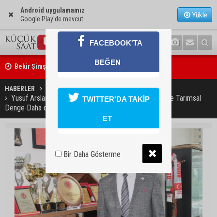
Android uygulamamız
Yükle
Google Play'de mevcut
FACEBOOK'TA
Bekir Şimşek’ten Mustafa Özkan’a ziyaret
BEĞEN
Ceyhan’da asfalt çalışmaları sürüyor
HABERLER
SİYASET
Yusuf Arslan: "Adana'nın Üreten Gücü Desteklenmezse Tarımsal
TWITTER'DA TAKİP
Denge Daha da Zayıflar"
ET
Bir Daha Gösterme