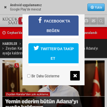
Android uygulamamız
Yükle
Google Play'de mevcut
FACEBOOK'TA
Ceyhan’da yangına giden itfaiye aracı devrildi: 3 kişi yaralandı
BEĞEN
Çukurova Belediye Başkanı Emrah Kozay CHP’den ayrıldığını açıklad
HABERLER
GÜNDEM
Zeydan Karalar’dan şok açıklama; Yemin ederim bütün Adana’yı
TWITTER'DA TAKİP
ayağa kaldırırız
ET
Bir Daha Gösterme