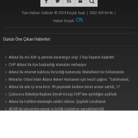
Tüm Hakları Saklıdır © 2019
Küçük Saat
|
0532 059 69 46
|
Haber Scripti
Günün Öne Çıkan Haberleri
Adana’da oto kilit iş yerinde esrarengiz olay: 2 kişi hayatını kaybetti
CHP Adana’da ilçe başkanlığı atamaları netleşiyor
Adana’da internet kablosu hırsızlığı kamerada: Mahallenin bir bölümünde
internet erişimi kesildi
Mimarlar Odası’ndan Adana Askeri Hastanesi için tescil çağrısı: “Satılmamalı,
amaç dışı kullanılmamalı”
Adana’da aile içi arsa krizi: 95 yaşındaki kadının miras arsası satıldı, 17
milyonun 13 milyonu harcandı
Çukurova Belediye Başkanı Emrah Kozay CHP’den ayrıldığını açıkladı
Adana’da trafikte testereyle saldırı iddiası: Şüpheli tutuklandı
AOSB’de üniversite-sanayi iş birliği toplantısı gerçekleştirildi
CHP Adana Milletvekili Dr. Müzeyyen Şevkin: “Ortadoğu’da kalıcı barış ve iş
birliği sağlanmalı”
Doç. Dr. Efsun Somay’dan implant uyarısı: “Sigara en büyük risk”
CHP Adana Milletvekili Dr. Müzeyyen Şevkin: “Akdeniz bir atık deposuna