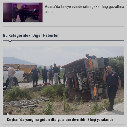
Adana’da taziye evinde silah çeken kişi gözaltına
alındı
Doç. Dr. Efsun Somay’dan implant uyarısı: “Sigara
Bu Kategorideki Diğer Haberler
en büyük risk”
Adana’da oto kilit iş yerinde esrarengiz olay: 2
kişi hayatını kaybetti
CHP Adana Milletvekili Dr. Müzeyyen Şevkin:
“Akdeniz bir atık deposuna dönüşmemeli”
Adana’da aile içi arsa krizi: 95 yaşındaki kadının
Ceyhan’da yangına giden itfaiye aracı devrildi: 3 kişi yaralandı
miras arsası satıldı, 17 milyonun 13 milyonu