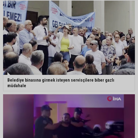
harcandı
Uluslararası Adana Altın Koza Film Festivali’nde
Orhan Kemal Emek Ödülleri’nin sahipleri belli oldu
Adana’da trafikte testereyle saldırı iddiası:
Şüpheli tutuklandı
Belediye binasına girmek isteyen servisçilere biber gazlı
müdahale