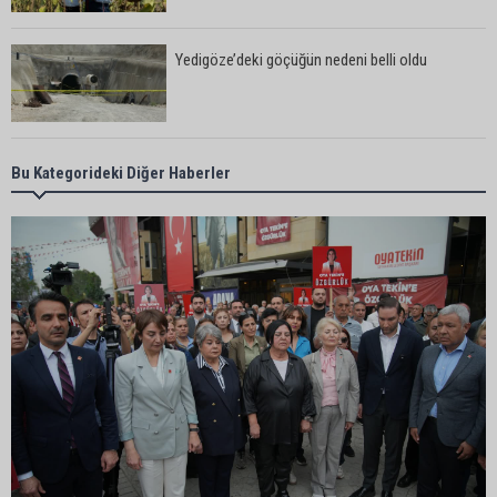
Yedigöze’deki göçüğün nedeni belli oldu
Kozan’da turunçgil zararlısına karşı biyolojik
Bu Kategorideki Diğer Haberler
mücadele
Yedigöze İçme Suyu Projesi çalışmalarında
göçük: 1 işçi hayatını kaybetti
Yedigöze İçme Suyu Projesi çalışmalarında
göçük meydana geldi