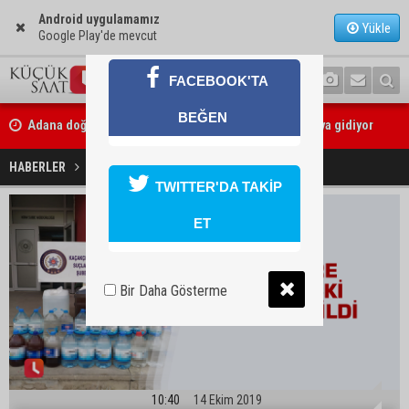
Android uygulamamız
Yükle
Google Play'de mevcut
FACEBOOK'TA
Adana doğumlu NASA astronotu Deniz Burnham uzaya gidiyor
BEĞEN
Kozan’da üreticilere yangın ve anız uyarısı
185 litre kaçak içki ele geçirildi
HABERLER
YAŞAM
TWITTER'DA TAKİP
ET
Bir Daha Gösterme
10:40
14 Ekim 2019