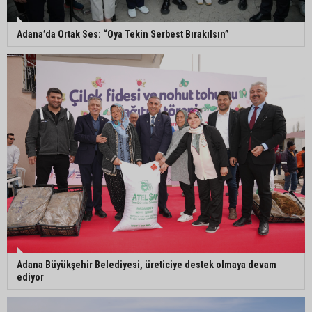
Müzeyyen Şevkin’den Çocuk Koruma Kanunu
Teklifi’ne eleştiri: “Öncelik ceza değil, önlemedir”
Adana’da Ortak Ses: “Oya Tekin Serbest Bırakılsın”
Adana’da sıcağın boyutu: Asfaltta yumurta pişti
Yeni Parti'de Seyhan İlçe Başkanlığına Mehmet
Şahin Gümüş getirildi
Adana Büyükşehir Belediyesi, üreticiye destek olmaya devam
ediyor