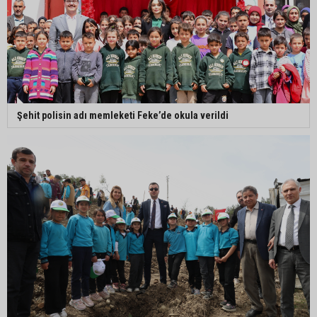
Şehit polisin adı memleketi Feke’de okula verildi