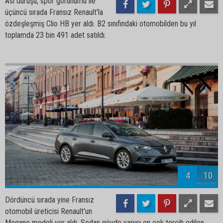
Asi duruşu, spor görünümü ile
üçüncü sırada Fransız Renault'la
özdeşleşmiş Clio HB yer aldı. B2 sınıfındaki otomobilden bu yıl
toplamda 23 bin 491 adet satıldı.
4
10
Dördüncü sırada yine Fransız
otomobil üreticisi Renault'un
Megane modeli yer aldı. Sedan gövde yapısı en çok tercih edilen