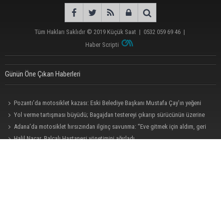
Tüm Hakları Saklıdır © 2019
Küçük Saat
|
0532 059 69 46
|
Haber Scripti
Günün Öne Çıkan Haberleri
Pozantı’da motosiklet kazası: Eski Belediye Başkanı Mustafa Çay’ın yeğeni
hayatını kaybetti
Yol verme tartışması büyüdü; Bagajdan testereyi çıkarıp sürücünün üzerine
yürüdü
Adana’da motosiklet hırsızından ilginç savunma: “Eve gitmek için aldım, geri
verecektim”
Halil Nacar, Balcalı Hastanesi yönetimini ağırladı
Filistin konvoyu Adana'da destek mitingiyle karşılandı
Kozan’da kaçak tütün operasyonu: 1 şüpheli tutuklandı
Doğan: "Kredi limitleri her yıl enflasyon oranı dikkate alınarak güncellenmelidir"
Büyükşehir açıkladı: Yasaklı ırk köpeğe mevzuat kapsamında işlem yapıldı
Müzeyyen Şevkin: "Yolcu garantisi verilen havalimanında 100 emekçi neden
işten çıkarılıyor?"
ASKİ'den Bakımyurdu Caddesi'nde içme suyu altyapısına güçlü yatırım