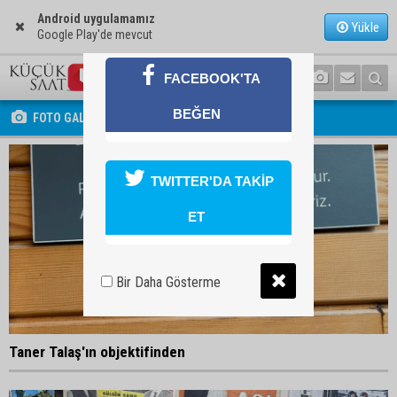
Android uygulamamız
Yükle
Google Play'de mevcut
FACEBOOK'TA
BEĞEN
FOTO GALERİ
TWITTER'DA TAKİP
ET
Bir Daha Gösterme
Taner Talaş'ın objektifinden