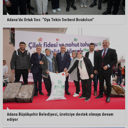
Eski polis memuru Ergün Karakaya’nın
öldürüldüğü silahlı kavganın görüntüleri ortaya
çıktı
Adana’da Ortak Ses: “Oya Tekin Serbest Bırakılsın”
İmamoğlu’nda hijyen ve etiket kontrolü
Mustafa Özkan: "Yüreğir Belediye Başkan
Vekilliği seçimine ilişkin hukuki süreç başlatıldı"
Adana Büyükşehir Belediyesi, üreticiye destek olmaya devam
ediyor