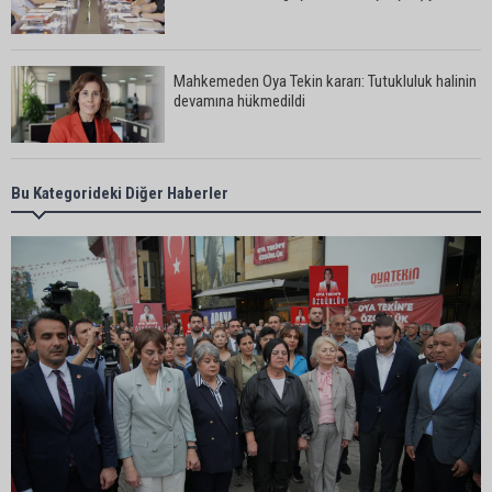
Mahkemeden Oya Tekin kararı: Tutukluluk halinin
devamına hükmedildi
Adana’da taziye evinde silahlı kavga kamerada:
Bu Kategorideki Diğer Haberler
Çok sayıda polis ekibi olay yerine sevk edildi
Adana’da parktaki OED cihazını çalan şüpheli
tutuklandı
Seyhan’da fırın ve pastanelere hijyen denetimi
gerçekleştirildi