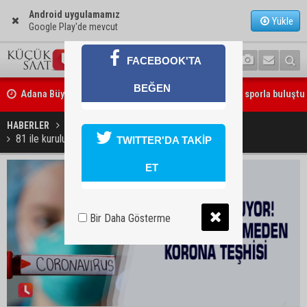
Android uygulamamız
Yükle
Google Play'de mevcut
FACEBOOK'TA
Adana Büyükşehir Yaz Spor Okulları’nda 30 bin çocuk sporla buluştu
BEĞEN
Beşiktaş dosyasında iki tahliye: Özcan Zenger ve Utku Caner Çaykar
HABERLER
YAŞAM
bırakıldı
81 ile kuruluyor! Hastaneye girmeden korona teşhisi
TWITTER'DA TAKİP
ET
Bir Daha Gösterme