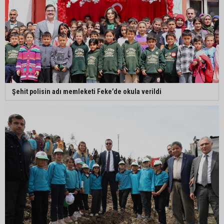
Şehit polisin adı memleketi Feke’de okula verildi