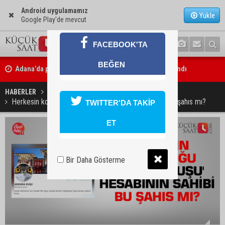
Android uygulamamız
Yükle
Google Play'de mevcut
FACEBOOK'TA
Adana’da parktaki OED cihazını çalan şüpheli tutuklandı
BEĞEN
Seyhan’da fırın ve pastanelere hijyen denetimi gerçekleştirildi
HABERLER
GÜNDEM
Herkesin konuştuğu 'Ankara Kuşu' hesabının sahibi bu şahıs mı?
TWITTER'DA TAKİP
ET
Bir Daha Gösterme