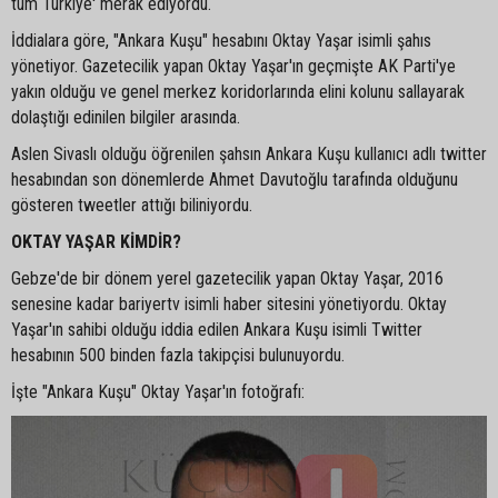
tüm Türkiye' merak ediyordu.
İddialara göre, "Ankara Kuşu" hesabını Oktay Yaşar isimli şahıs
yönetiyor. Gazetecilik yapan Oktay Yaşar'ın geçmişte AK Parti'ye
yakın olduğu ve genel merkez koridorlarında elini kolunu sallayarak
dolaştığı edinilen bilgiler arasında.
Aslen Sivaslı olduğu öğrenilen şahsın Ankara Kuşu kullanıcı adlı twitter
hesabından son dönemlerde Ahmet Davutoğlu tarafında olduğunu
gösteren tweetler attığı biliniyordu.
OKTAY YAŞAR KİMDİR?
Gebze'de bir dönem yerel gazetecilik yapan Oktay Yaşar, 2016
senesine kadar bariyertv isimli haber sitesini yönetiyordu. Oktay
Yaşar'ın sahibi olduğu iddia edilen Ankara Kuşu isimli Twitter
hesabının 500 binden fazla takipçisi bulunuyordu.
İşte "Ankara Kuşu" Oktay Yaşar'ın fotoğrafı: