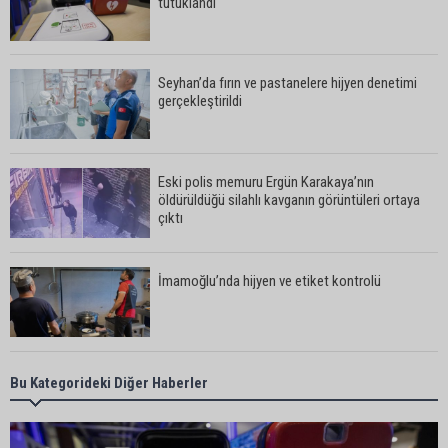
tutuklandı
Seyhan’da fırın ve pastanelere hijyen denetimi
gerçekleştirildi
Eski polis memuru Ergün Karakaya’nın
öldürüldüğü silahlı kavganın görüntüleri ortaya
çıktı
İmamoğlu’nda hijyen ve etiket kontrolü
Mustafa Özkan: "Yüreğir Belediye Başkan
Bu Kategorideki Diğer Haberler
Vekilliği seçimine ilişkin hukuki süreç başlatıldı"