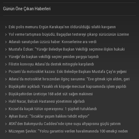
Günün Öne Çıkan Haberleri
Eski polis memuru Ergün Karakaya’nın öldürüldüğü silahlı kavganın
görüntüleri ortaya çıktı
Yol verme tartışması büyüdü; Bagajdan testereyi çıkarıp sürücünün üzerine
yürüdü
Adanalı sanatçıdan üzücü haber: Konserlerine ara verdi
Mustafa Özkan: "Yüreğir Belediye Başkan Vekilliği seçimine ilişkin hukuki
süreç başlatıldı"
Yüreğir’de başkan vekilliği seçimi yeniden yargıya taşındı
Filistin konvoyu Adana'da destek mitingiyle karşılandı
Pozantı’da motosiklet kazası: Eski Belediye Başkanı Mustafa Çay’ın yeğeni
hayatını kaybetti
Adana’da motosiklet hırsızından ilginç savunma: “Eve gitmek için aldım, geri
verecektim”
Büyükşehir açıkladı: Yasaklı ırk köpeğe mevzuat kapsamında işlem yapıldı
Büyükşehirden üreticiye 168 adet süt sağım makinesi
Halil Nacar, Balcalı Hastanesi yönetimini ağırladı
Kozan’da kaçak tütün operasyonu: 1 şüpheli tutuklandı
Ayhan Barut: "Sıcaklar yaşam hakkını tehdit ediyor"
ASKİ'den Bakımyurdu Caddesi'nde içme suyu altyapısına güçlü yatırım
Müzeyyen Şevkin: "Yolcu garantisi verilen havalimanında 100 emekçi neden
işten çıkarılıyor?"