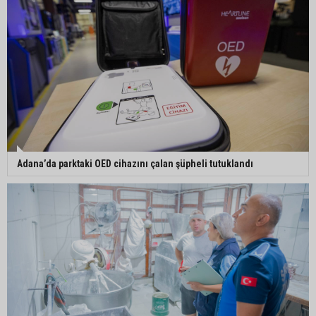
Güngör Geçer, hayvan hakları temsilcileriyle bir
araya geldi
Adana’da sıcak hava etkisini sürdürüyor:
Termometreler 38 dereceyi gördü
Yüreğir’de başkan vekilliği seçimi yeniden yargıya
Adana’da parktaki OED cihazını çalan şüpheli tutuklandı
taşındı
Adanalı sanatçıdan üzücü haber: Konserlerine
ara verdi
Büyükşehirden üreticiye 168 adet süt sağım
makinesi