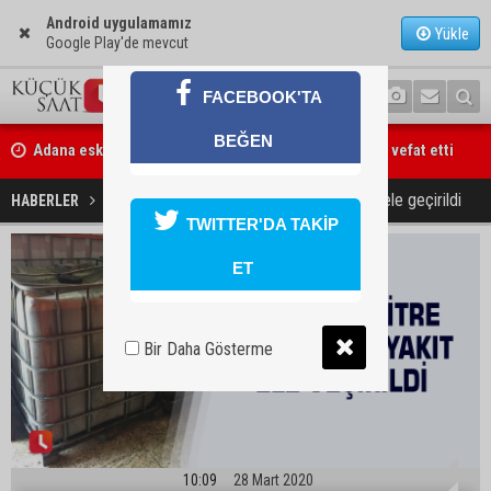
Android uygulamamız
Yükle
Google Play'de mevcut
FACEBOOK'TA
Adana eski MİT Bölge Başkanı Mustafa Hakkı Tekiner vefat etti
BEĞEN
Başkan Ali Bedrettin Karataş’tan sahiller için duyarlılık çağrısı
9 bin 200 litre kaçak akaryakıt ele geçirildi
HABERLER
YAŞAM
TWITTER'DA TAKİP
ET
Bir Daha Gösterme
10:09
28 Mart 2020