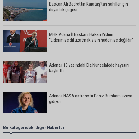
Başkan Ali Bedrettin Karataş’tan sahiller için
duyarlılık çağrısı
MHP Adana İl Başkanı Hakan Yıldırım:
“Liderimize dil uzatmak sizin haddinize değildir”
Adanalı 13 yaşındaki Ela Nur şelalede hayatını
kaybetti
Adanalı NASA astronotu Deniz Burnham uzaya
gidiyor
Kozan’da üreticilere yangın ve anız uyarısı
Bu Kategorideki Diğer Haberler