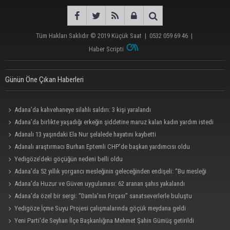
Tüm Hakları Saklıdır © 2019
Küçük Saat
|
0532 059 69 46
|
Haber Scripti
Günün Öne Çıkan Haberleri
Adana’da kahvehaneye silahlı saldırı: 3 kişi yaralandı
Adana’da birlikte yaşadığı erkeğin şiddetine maruz kalan kadın yardım istedi
Adanalı 13 yaşındaki Ela Nur şelalede hayatını kaybetti
Adanalı araştırmacı Burhan Eptemli CHP’de başkan yardımcısı oldu
Yedigöze’deki göçüğün nedeni belli oldu
Adana’da 52 yıllık yorgancı mesleğinin geleceğinden endişeli: “Bu mesleği
çocuğuma bile öğretemedim”
Adana’da Huzur ve Güven uygulaması: 62 aranan şahıs yakalandı
Adana’da özel bir sergi: “Damla’nın Fırçası” sanatseverlerle buluştu
Yedigöze İçme Suyu Projesi çalışmalarında göçük meydana geldi
Yeni Parti'de Seyhan İlçe Başkanlığına Mehmet Şahin Gümüş getirildi