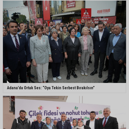
Ceyhan’da yağlık ayçiçeği hasadı başladı
Yedigöze’deki göçüğün nedeni belli oldu
Kozan’da turunçgil zararlısına karşı biyolojik
mücadele
Adana’da Ortak Ses: “Oya Tekin Serbest Bırakılsın”
Yedigöze İçme Suyu Projesi çalışmalarında
göçük: 1 işçi hayatını kaybetti