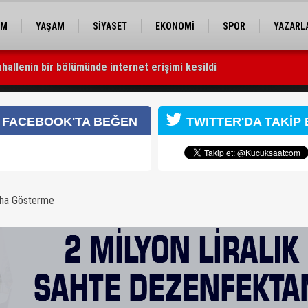
EM
YAŞAM
SİYASET
EKONOMİ
SPOR
YAZARL
hallenin bir bölümünde internet erişimi kesildi
escil çağrısı: “Satılmamalı, amaç dışı kullanılmamalı”
zenfektan ve şampuan ele geçirildi
FACEBOOK'TA BEĞEN
TWITTER'DA TAKİP 
aha Gösterme