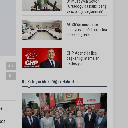
Dr. Müzeyyen Şevkin:
“Ortadoğu’da kalıcı barış
ve iş birliği sağlanmalı”
AOSB’de üniversite-
sanayi iş birliği toplantısı
gerçekleştirildi
CHP Adana’da ilçe
başkanlığı atamaları
netleşiyor
A+
A-
Bu Kategorideki Diğer Haberler
Adana Büyükşehir Yaz
Spor Okulları’nda 30 bin
çocuk sporla buluştu
le
Beşiktaş dosyasında iki
tahliye: Özcan Zenger ve
Utku Caner Çaykara
oda
serbest bırakıldı