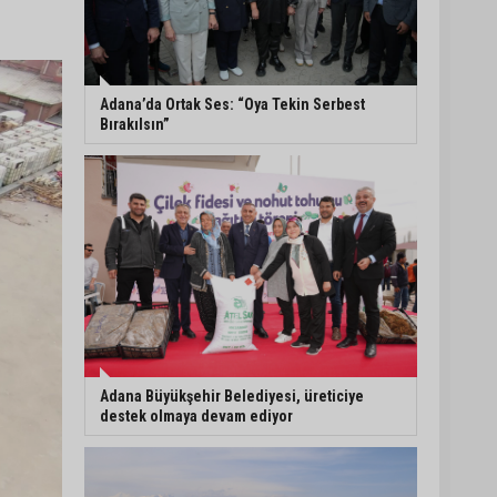
Vali Mustafa Yavuz:
“Adana’da huzur ve
güven ortamını daha da
güçlendirmek için
Adana’da Ortak Ses: “Oya Tekin Serbest
çalışıyoruz”
Bırakılsın”
Mahkemeden Oya Tekin
kararı: Tutukluluk halinin
devamına hükmedildi
Adana’da taziye evinde
silahlı kavga kamerada:
Çok sayıda polis ekibi
olay yerine sevk edildi
Adana Büyükşehir Belediyesi, üreticiye
destek olmaya devam ediyor