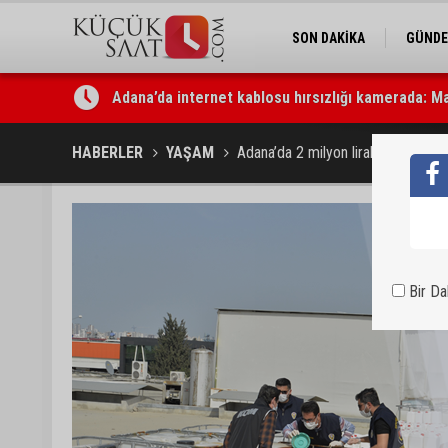
SON DAKİKA
GÜND
Adana’da internet kablosu hırsızlığı kamerada: Ma
Mimarlar Odası’ndan Adana Askeri Hastanesi için t
HABERLER
YAŞAM
Adana’da 2 milyon liralık sahte de
Bir D