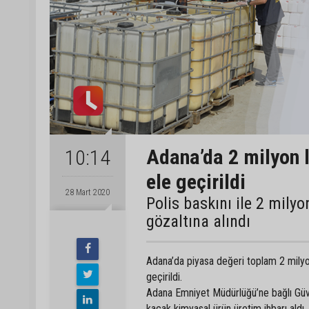
Adana’da 2 milyon 
10:14
ele geçirildi
28 Mart 2020
Polis baskını ile 2 milyo
gözaltına alındı
Adana’da piyasa değeri toplam 2 milyo
geçirildi.
Adana Emniyet Müdürlüğü’ne bağlı Güve
kaçak kimyasal ürün üretim ihbarı aldı.