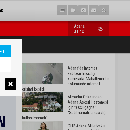
AR
Adana
CHP Adana Milletvekili Dr. Müzeyyen Şevkin: “Ortadoğu’da kalıcı b
31 °C
ET
Adana’da internet
kablosu hırsızlığı
kamerada: Mahallenin bir
bölümünde internet
erişimi kesildi
Mimarlar Odası’ndan
Adana Askeri Hastanesi
için tescil çağrısı:
“Satılmamalı, amaç dışı
kullanılmamalı”
CHP Adana Milletvekili