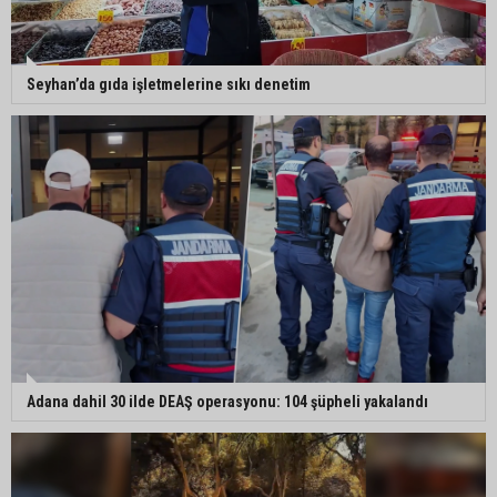
“Bizim belediye meclis üyelerimize ne yaptınız?
Siz önce onu anlatın”
Seyhan’da gıda işletmelerine sıkı denetim
Adana dahil 30 ilde DEAŞ operasyonu: 104 şüpheli yakalandı