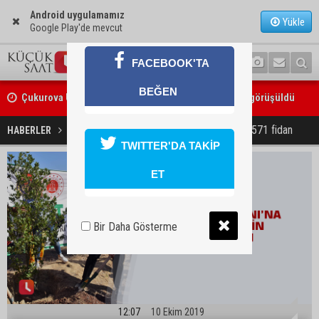
Android uygulamamız
Yükle
Google Play'de mevcut
FACEBOOK'TA
Çukurova Üniversitesi’nde Ar-Ge ve sanayi iş birliği görüşüldü
BEĞEN
Seyhan’da gıda işletmelerine sıkı denetim
Adalet Ormanı’na anneler için 571 fidan
HABERLER
GÜNDEM
TWITTER'DA TAKİP
ET
Bir Daha Gösterme
12:07
10 Ekim 2019