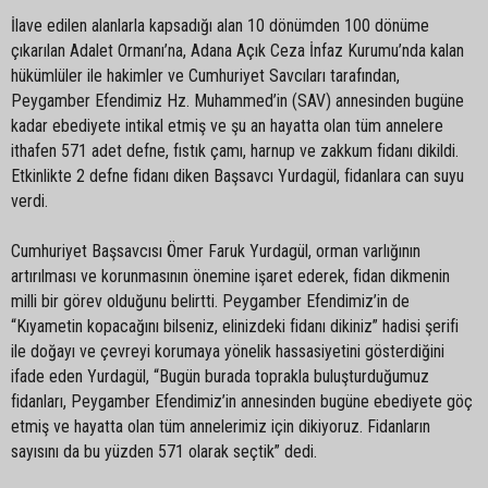
İlave edilen alanlarla kapsadığı alan 10 dönümden 100 dönüme
çıkarılan Adalet Ormanı’na, Adana Açık Ceza İnfaz Kurumu’nda kalan
hükümlüler ile hakimler ve Cumhuriyet Savcıları tarafından,
Peygamber Efendimiz Hz. Muhammed’in (SAV) annesinden bugüne
kadar ebediyete intikal etmiş ve şu an hayatta olan tüm annelere
ithafen 571 adet defne, fıstık çamı, harnup ve zakkum fidanı dikildi.
Etkinlikte 2 defne fidanı diken Başsavcı Yurdagül, fidanlara can suyu
verdi.
Cumhuriyet Başsavcısı Ömer Faruk Yurdagül, orman varlığının
artırılması ve korunmasının önemine işaret ederek, fidan dikmenin
milli bir görev olduğunu belirtti. Peygamber Efendimiz’in de
“Kıyametin kopacağını bilseniz, elinizdeki fidanı dikiniz” hadisi şerifi
ile doğayı ve çevreyi korumaya yönelik hassasiyetini gösterdiğini
ifade eden Yurdagül, “Bugün burada toprakla buluşturduğumuz
fidanları, Peygamber Efendimiz’in annesinden bugüne ebediyete göç
etmiş ve hayatta olan tüm annelerimiz için dikiyoruz. Fidanların
sayısını da bu yüzden 571 olarak seçtik” dedi.