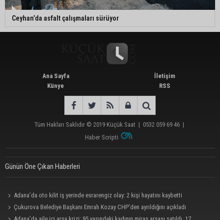
Ceyhan’da asfalt çalışmaları sürüyor
Ana Sayfa
İletişim
Künye
RSS
Tüm Hakları Saklıdır © 2019
Küçük Saat
|
0532 059 69 46
|
Haber Scripti
Günün Öne Çıkan Haberleri
Adana’da oto kilit iş yerinde esrarengiz olay: 2 kişi hayatını kaybetti
Çukurova Belediye Başkanı Emrah Kozay CHP’den ayrıldığını açıkladı
Adana’da aile içi arsa krizi: 95 yaşındaki kadının miras arsası satıldı, 17