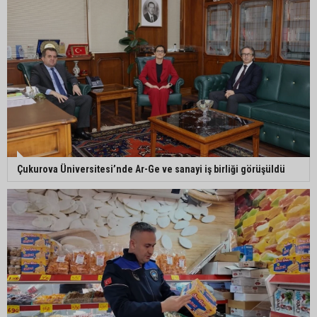
Ceyhan’da asfalt çalışmaları sürüyor
Ceyhan’da açık hava sineması keyfi iki farklı
parkta devam ediyor
5. Yunusoğlu Futbol Turnuvası’nda final heyecanı
Çukurova Üniversitesi’nde Ar-Ge ve sanayi iş birliği görüşüldü
Ceyhan’da Necdet Sevinç Parkı’nda bakım
çalışması
Orhan Bayram’dan AK Parti’ye Yüreğir çıkışı: