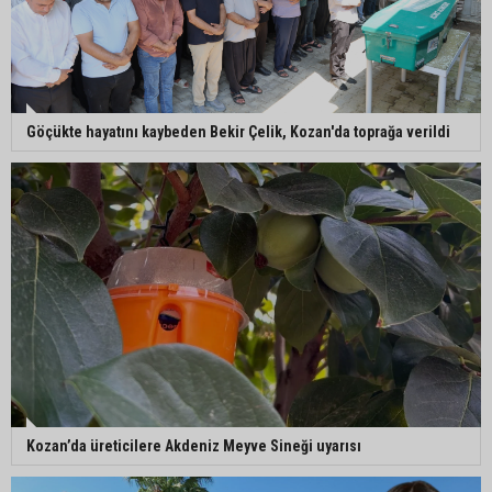
Göçükte hayatını kaybeden Bekir Çelik, Kozan'da toprağa verildi
Kozan’da üreticilere Akdeniz Meyve Sineği uyarısı