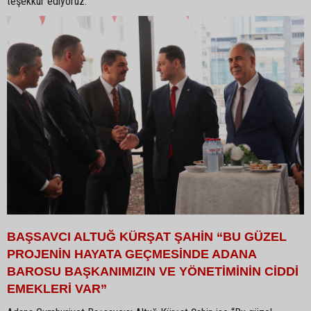
teşekkür ediyoruz.”
BAŞSAVCI ALTUĞ KÜRŞAT ŞAHİN “BU GÜZEL
PROJENİN HAYATA GEÇMESİNDE ADANA
BAROSU BAŞKANIMIZIN VE YÖNETİMİNİN CİDDİ
EMEKLERİ VAR”