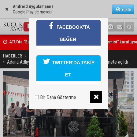
Android uygulamamız
Yükle
Google Play'de mevcut
FACEBOOK'TA
BEĞEN
Göçükte hayatını kaybeden Bekir Çelik, Kozan'da toprağa verildi
HABERLER
GÜNDEM
Adana Adliyesi’nde avukatlara özel dinlenme alanı hizmete açıldı
TWITTER'DA TAKİP
ET
Bir Daha Gösterme