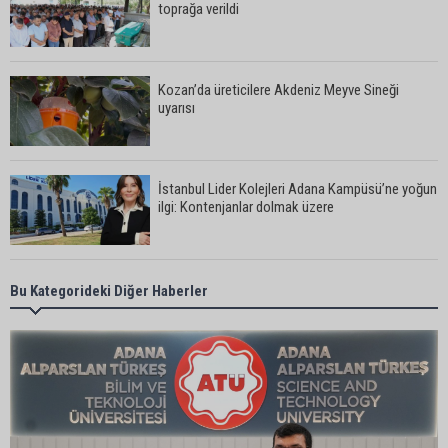
toprağa verildi
Kozan’da üreticilere Akdeniz Meyve Sineği
uyarısı
İstanbul Lider Kolejleri Adana Kampüsü’ne yoğun
ilgi: Kontenjanlar dolmak üzere
Göçükte hayatını kaybeden işçinin cenazesi
Bu Kategorideki Diğer Haberler
ailesine teslim edildi
Yumurtalık Belediye Başkanı Erdinç Altıok: “Ben
bir yere gitmiyorum, partimdeyim”