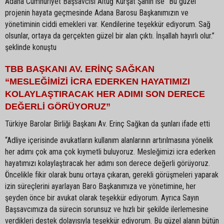
Adana Cumhuriyet Başsavcısı Altuğ Kürşat Şahin ise “Bu güzel
projenin hayata geçmesinde Adana Barosu Başkanımızın ve
yönetiminin ciddi emekleri var. Kendilerine teşekkür ediyorum. Sağ
olsunlar, ortaya da gerçekten güzel bir alan çıktı. İnşallah hayırlı olur.”
şeklinde konuştu
TBB BAŞKANI AV. ERİNÇ SAĞKAN
“MESLEĞİMİZİ İCRA EDERKEN HAYATIMIZI
KOLAYLAŞTIRACAK HER ADIMI SON DERECE
DEĞERLİ GÖRÜYORUZ”
Türkiye Barolar Birliği Başkanı Av. Erinç Sağkan da şunları ifade etti
“Adliye içerisinde avukatların kullanım alanlarının artırılmasına yönelik
her adımı çok ama çok kıymetli buluyoruz. Mesleğimizi icra ederken
hayatımızı kolaylaştıracak her adımı son derece değerli görüyoruz.
Öncelikle fikir olarak bunu ortaya çıkaran, gerekli görüşmeleri yaparak
izin süreçlerini ayarlayan Baro Başkanımıza ve yönetimine, her
şeyden önce bir avukat olarak teşekkür ediyorum. Ayrıca Sayın
Başsavcımıza da sürecin sorunsuz ve hızlı bir şekilde ilerlemesine
verdikleri destek dolayısıyla teşekkür ediyorum. Bu güzel alanın bütün