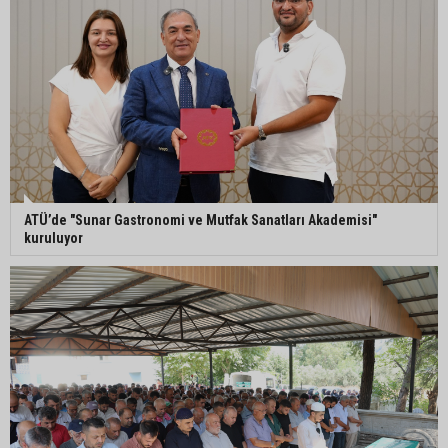
ASKİ’den mikroplastik iddialarına açıklama:
“Tesis kirliliğin kaynağı değil”
Feke’de mahalle çalışmaları sahada
değerlendirildi
ATÜ’de "Sunar Gastronomi ve Mutfak Sanatları Akademisi"
AK Parti Adana İl Başkanı Mustafa Özkan:
kuruluyor
"Türkiye Yüzyılına güçlü teşkilatımızla yürüyoruz"
Kozan’da Yaz Konserleri Akdam’da şenliğe
dönüştü