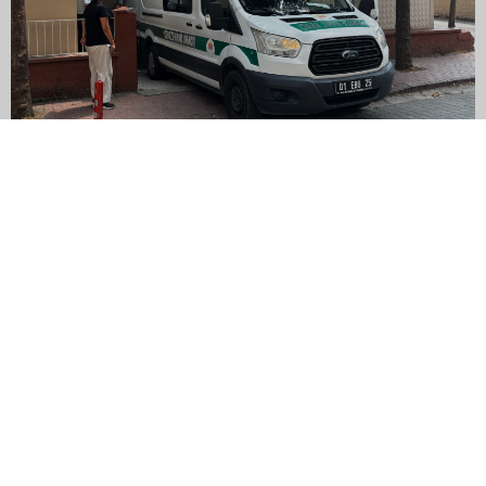
Göçükte hayatını kaybeden işçinin cenazesi ailesine teslim edildi
Ana Sayfa
İletişim
Künye
RSS
Tüm Hakları Saklıdır © 2019
Küçük Saat
|
0532 059 69 46
|
Haber Scripti