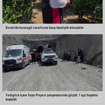
Kozan’da turunçgil zararlısına karşı biyolojik mücadele
Yedigöze İçme Suyu Projesi çalışmalarında göçük: 1 işçi hayatını
kaybetti