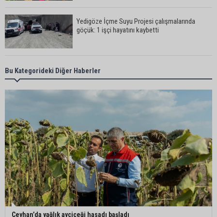
Yedigöze İçme Suyu Projesi çalışmalarında
göçük: 1 işçi hayatını kaybetti
Yedigöze İçme Suyu Projesi çalışmalarında
Bu Kategorideki Diğer Haberler
göçük meydana geldi
Müzeyyen Şevkin’den Çocuk Koruma Kanunu
Teklifi’ne eleştiri: “Öncelik ceza değil, önlemedir”
Adana’da sıcağın boyutu: Asfaltta yumurta pişti
Yeni Parti'de Seyhan İlçe Başkanlığına Mehmet
Ceyhan’da yağlık ayçiçeği hasadı başladı