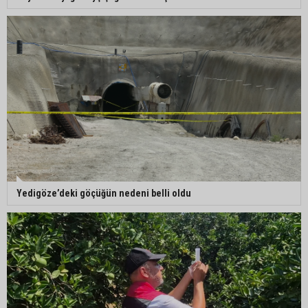
Şahin Gümüş getirildi
Adanalı araştırmacı Burhan Eptemli CHP’de
başkan yardımcısı oldu
Adana’da birlikte yaşadığı erkeğin şiddetine
maruz kalan kadın yardım istedi
Yedigöze’deki göçüğün nedeni belli oldu