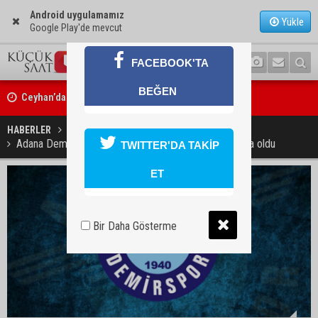
Android uygulamamız
Yükle
Google Play'de mevcut
FACEBOOK'TA
BEĞEN
Ceyhan’da yağlık ayçiçeği hasadı başladı
Yedigöze’deki göçüğün nedeni belli oldu
HABERLER
GÜNDEM
Adana Demirspor’un yeni forma sponsoru Sarıyer Kola oldu
TWITTER'DA TAKİP
ET
Bir Daha Gösterme