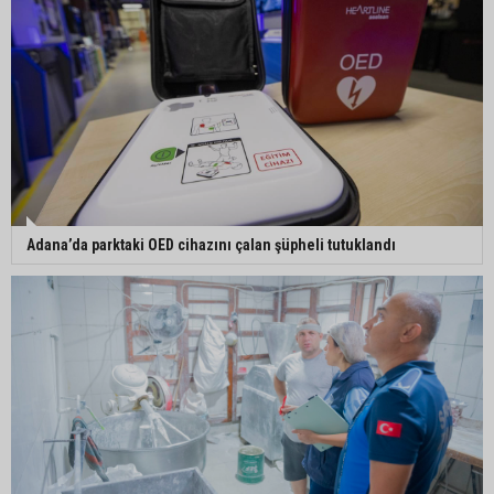
Adana’da parktaki OED cihazını çalan şüpheli tutuklandı