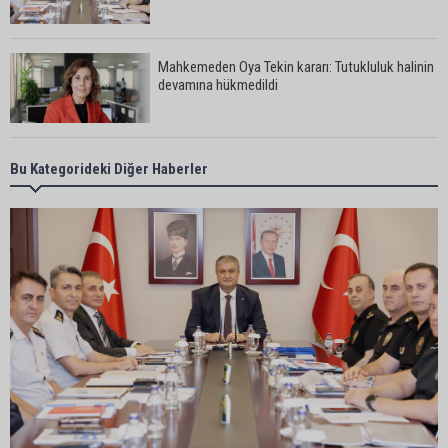
Mahkemeden Oya Tekin kararı: Tutukluluk halinin
devamına hükmedildi
Adana’da taziye evinde silahlı kavga kamerada:
Bu Kategorideki Diğer Haberler
Çok sayıda polis ekibi olay yerine sevk edildi
Adana’da parktaki OED cihazını çalan şüpheli
tutuklandı
Seyhan’da fırın ve pastanelere hijyen denetimi
gerçekleştirildi