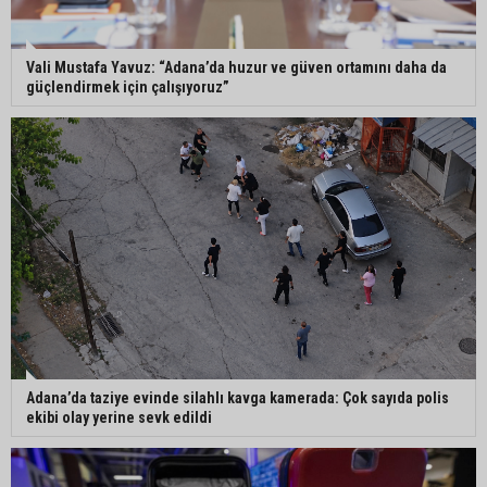
Eski polis memuru Ergün Karakaya’nın
öldürüldüğü silahlı kavganın görüntüleri ortaya
çıktı
Vali Mustafa Yavuz: “Adana’da huzur ve güven ortamını daha da
güçlendirmek için çalışıyoruz”
İmamoğlu’nda hijyen ve etiket kontrolü
Mustafa Özkan: "Yüreğir Belediye Başkan
Vekilliği seçimine ilişkin hukuki süreç başlatıldı"
Adana’da taziye evinde silahlı kavga kamerada: Çok sayıda polis
ekibi olay yerine sevk edildi