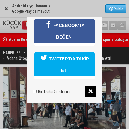
Android uygulamamız
Yükle
Google Play'de mevcut
FACEBOOK'TA
BEĞEN
Beşiktaş dosyasında iki tahliye: Özcan Zenger ve Utku Caner Çaykar
bırakıldı
HABERLER
GÜNDEM
Adana Otogarı yaz sıcağına teslim oldu: Vatandaş isyan etti
TWITTER'DA TAKİP
ET
Bir Daha Gösterme