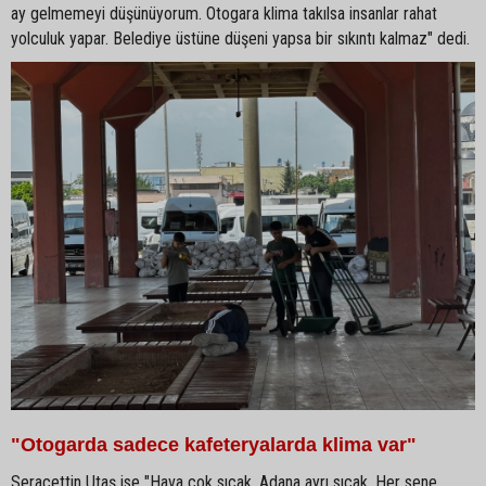
ay gelmemeyi düşünüyorum. Otogara klima takılsa insanlar rahat
yolculuk yapar. Belediye üstüne düşeni yapsa bir sıkıntı kalmaz" dedi.
"Otogarda sadece kafeteryalarda klima var"
Seracettin Utaş ise "Hava çok sıcak, Adana ayrı sıcak. Her sene