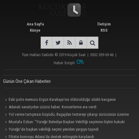
Ana Sayfa
İletişim
Künye
RSS
Tüm Hakları Saklıdır © 2019
Küçük Saat
|
0532 059 69 46
|
Haber Scripti
Günün Öne Çıkan Haberleri
Eski polis memuru Ergün Karakaya’nın öldürüldüğü silahlı kavganın
görüntüleri ortaya çıktı
Adanalı sanatçıdan üzücü haber: Konserlerine ara verdi
Yol verme tartışması büyüdü; Bagajdan testereyi çıkarıp sürücünün üzerine
yürüdü
Mustafa Özkan: "Yüreğir Belediye Başkan Vekilliği seçimine ilişkin hukuki
süreç başlatıldı"
Yüreğir’de başkan vekilliği seçimi yeniden yargıya taşındı
Filistin konvoyu Adana'da destek mitingiyle karşılandı