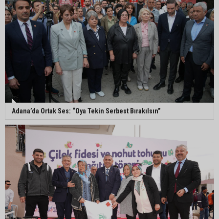
Murat Şahin Aktürk, YENİ Parti Tufanbeyli İlçe
Başkanı oldu
ASKİ Genel Müdürü Mansur Aladağ emekli oldu
Adana’da Ortak Ses: “Oya Tekin Serbest Bırakılsın”
İngiltere’nin çöpü Adana’ya geldi, mikroplastik
tartışması büyüdü
ATÜ’de "Sunar Gastronomi ve Mutfak Sanatları
Akademisi" kuruluyor