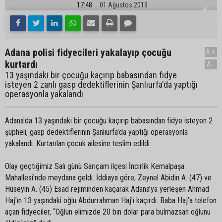
17:48
01 Ağustos 2019
Adana polisi fidyecileri yakalayıp çocuğu
A+
kurtardı
A-
13 yaşındaki bir çocuğu kaçırıp babasından fidye
isteyen 2 zanlı gasp dedektiflerinin Şanlıurfa'da yaptığı
operasyonla yakalandı
Adana'da 13 yaşındaki bir çocuğu kaçırıp babasından fidye isteyen 2
şüpheli, gasp dedektiflerinin Şanlıurfa'da yaptığı operasyonla
yakalandı. Kurtarılan çocuk ailesine teslim edildi.
Olay geçtiğimiz Salı günü Sarıçam ilçesi İncirlik Kemalpaşa
Mahallesi’nde meydana geldi. İddiaya göre; Zeynel Abidin A. (47) ve
Hüseyin A. (45) Esad rejiminden kaçarak Adana’ya yerleşen Ahmad
Haj’ın 13 yaşındaki oğlu Abdurrahman Haj’ı kaçırdı. Baba Haj’a telefon
açan fidyeciler, “Oğlun elimizde 20 bin dolar para bulmazsan oğlunu