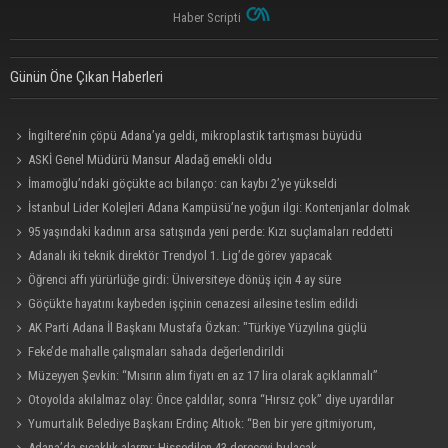
Haber Scripti
Günün Öne Çıkan Haberleri
İngiltere’nin çöpü Adana’ya geldi, mikroplastik tartışması büyüdü
ASKİ Genel Müdürü Mansur Aladağ emekli oldu
İmamoğlu’ndaki göçükte acı bilanço: can kaybı 2’ye yükseldi
İstanbul Lider Kolejleri Adana Kampüsü’ne yoğun ilgi: Kontenjanlar dolmak
üzere
95 yaşındaki kadının arsa satışında yeni perde: Kızı suçlamaları reddetti
Adanalı iki teknik direktör Trendyol 1. Lig’de görev yapacak
Öğrenci affı yürürlüğe girdi: Üniversiteye dönüş için 4 ay süre
Göçükte hayatını kaybeden işçinin cenazesi ailesine teslim edildi
AK Parti Adana İl Başkanı Mustafa Özkan: "Türkiye Yüzyılına güçlü
teşkilatımızla yürüyoruz"
Feke’de mahalle çalışmaları sahada değerlendirildi
Müzeyyen Şevkin: “Mısırın alım fiyatı en az 17 lira olarak açıklanmalı”
Otoyolda akılalmaz olay: Önce çaldılar, sonra “Hırsız çok” diye uyardılar
Yumurtalık Belediye Başkanı Erdinç Altıok: “Ben bir yere gitmiyorum,
partimdeyim”
Adana’da sıcaklık alarmı: Hissedilen 43 dereceyi bulacak