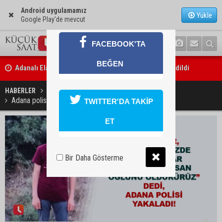
Android uygulamamız
Yükle
Google Play'de mevcut
FACEBOOK'TA
Adanalı Elanur Ateş, U15 Milli Takım kampına davet edildi
BEĞEN
Bakan Gürlek: “Hiçbir orman yangınının faili meçhul kalmasına müs
HABERLER
YAŞAM
edilmeyecek”
Adana polisi fidyecileri yakalayıp çocuğu kurtardı
TWITTER'DA TAKİP
ET
Bir Daha Gösterme