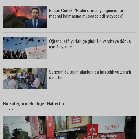
Bakan Gürlek: “Hiçbir orman yangınının faili
meçhul kalmasına müsaade edilmeyecek”
Öğrenci affı yürürlüğe girdi: Üniversiteye dönüş
için 4 ay süre
Sarıçam’da tarım alanlarında hastalık ve zararlı
denetimi
Adanalı iki teknik direktör Trendyol 1. Lig’de
Bu Kategorideki Diğer Haberler
görev yapacak
Süreyya Yavuz’dan şehit ailelerine ziyaret