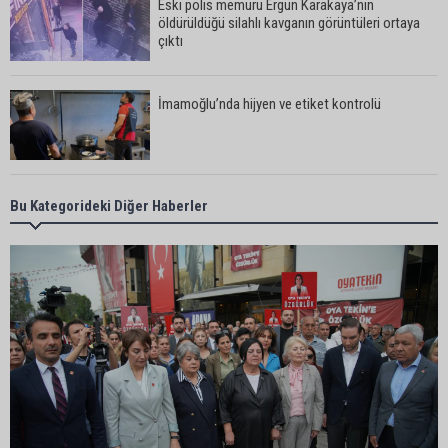
Eski polis memuru Ergün Karakaya’nın
öldürüldüğü silahlı kavganın görüntüleri ortaya
çıktı
İmamoğlu’nda hijyen ve etiket kontrolü
Mustafa Özkan: "Yüreğir Belediye Başkan
Bu Kategorideki Diğer Haberler
Vekilliği seçimine ilişkin hukuki süreç başlatıldı"
Güngör Geçer, hayvan hakları temsilcileriyle bir
araya geldi
Adana’da sıcak hava etkisini sürdürüyor:
Termometreler 38 dereceyi gördü