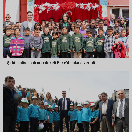
Şehit polisin adı memleketi Feke’de okula verildi