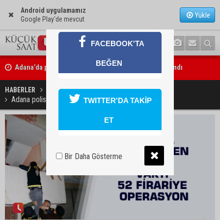
Android uygulamamız
Yükle
Google Play'de mevcut
FACEBOOK'TA
Adana’da parktaki OED cihazını çalan şüpheli tutuklandı
BEĞEN
Seyhan’da fırın ve pastanelere hijyen denetimi gerçekleştirildi
HABERLER
YAŞAM
Adana polisinden şafak vakti 52 firariye operasyon
TWITTER'DA TAKİP
ET
Bir Daha Gösterme