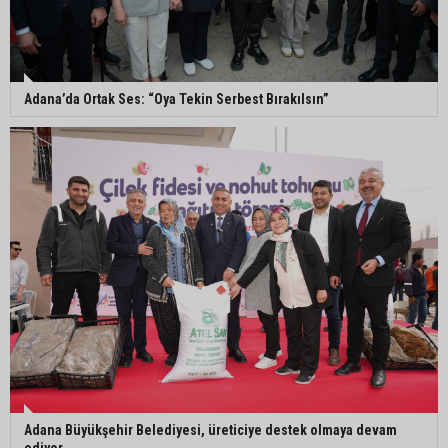
Yüreğir’de başkan vekilliği seçimi yeniden yargıya
taşındı
Adana’da Ortak Ses: “Oya Tekin Serbest Bırakılsın”
Adanalı sanatçıdan üzücü haber: Konserlerine
ara verdi
Büyükşehirden üreticiye 168 adet süt sağım
makinesi
Adana Büyükşehir Belediyesi, üreticiye destek olmaya devam
ediyor