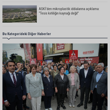
ASKİ’den mikroplastik iddialarına açıklama:
“Tesis kirliliğin kaynağı değil”
Feke’de mahalle çalışmaları sahada
Bu Kategorideki Diğer Haberler
değerlendirildi
AK Parti Adana İl Başkanı Mustafa Özkan:
"Türkiye Yüzyılına güçlü teşkilatımızla yürüyoruz"
Kozan’da Yaz Konserleri Akdam’da şenliğe
dönüştü
Adana’da sıcaklık alarmı: Hissedilen 43 dereceyi