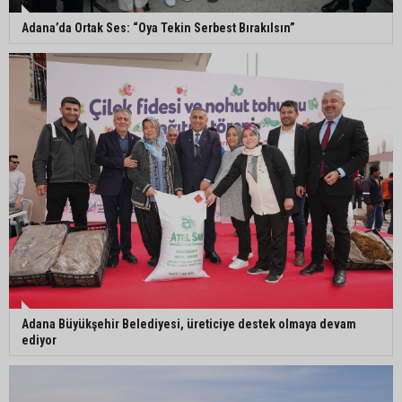
bulacak
Adana’da Ortak Ses: “Oya Tekin Serbest Bırakılsın”
Yumurtalık’ta ulaşım çalışmaları hızlandı: Yol ve
kaldırımlar yenileniyor
Otoyolda akılalmaz olay: Önce çaldılar, sonra
“Hırsız çok” diye uyardılar
Adana Büyükşehir Belediyesi, üreticiye destek olmaya devam
ediyor