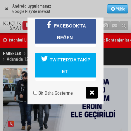
Android uygulamamız
Yükle
Google Play'de mevcut
İstanbul Lider Kolejleri Adana Kampüsü’ne yoğun ilgi: Kontenjanlar
FACEBOOK'TA
üzere
BEĞEN
Göçükte hayatını kaybeden işçinin cenazesi ailesine teslim edildi
HABERLER
YAŞAM
Adana'da 12 kilo 548 gram eroin ele geçirildi
TWITTER'DA TAKİP
ET
Bir Daha Gösterme