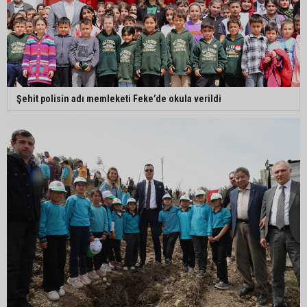
Şehit polisin adı memleketi Feke’de okula verildi