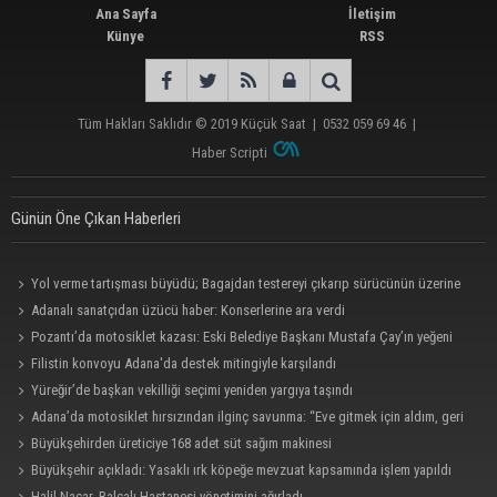
Ana Sayfa
İletişim
Künye
RSS
Tüm Hakları Saklıdır © 2019
Küçük Saat
|
0532 059 69 46
|
Haber Scripti
Günün Öne Çıkan Haberleri
Yol verme tartışması büyüdü; Bagajdan testereyi çıkarıp sürücünün üzerine
yürüdü
Adanalı sanatçıdan üzücü haber: Konserlerine ara verdi
Pozantı’da motosiklet kazası: Eski Belediye Başkanı Mustafa Çay’ın yeğeni
hayatını kaybetti
Filistin konvoyu Adana'da destek mitingiyle karşılandı
Yüreğir’de başkan vekilliği seçimi yeniden yargıya taşındı
Adana’da motosiklet hırsızından ilginç savunma: “Eve gitmek için aldım, geri
verecektim”
Büyükşehirden üreticiye 168 adet süt sağım makinesi
Büyükşehir açıkladı: Yasaklı ırk köpeğe mevzuat kapsamında işlem yapıldı
Halil Nacar, Balcalı Hastanesi yönetimini ağırladı