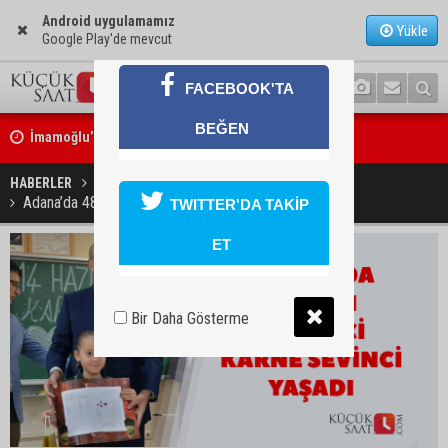
Android uygulamamız
Yükle
Google Play'de mevcut
FACEBOOK'TA
İmamoğlu’nda hijyen ve etiket kontrolü
BEĞEN
Mustafa Özkan: "Yüreğir Belediye Başkan Vekilliği seçimine ilişkin 
HABERLER
EĞİTİM
Adana’da 482 bin öğrenci karne sevinci yaşadı
TWITTER'DA TAKİP
başlatıldı"
ET
Bir Daha Gösterme