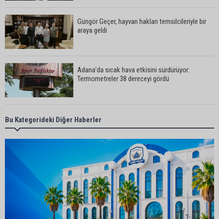
Güngör Geçer, hayvan hakları temsilcileriyle bir
araya geldi
Adana’da sıcak hava etkisini sürdürüyor:
Termometreler 38 dereceyi gördü
Yüreğir’de başkan vekilliği seçimi yeniden yargıya
Bu Kategorideki Diğer Haberler
taşındı
Adanalı sanatçıdan üzücü haber: Konserlerine
ara verdi
Büyükşehirden üreticiye 168 adet süt sağım