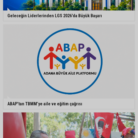
makinesi
Geleceğin Liderlerinden LGS 2026'da Büyük Başarı
Ayhan Barut: "Sıcaklar yaşam hakkını tehdit
ediyor"
ASKİ'den Bakımyurdu Caddesi'nde içme suyu
altyapısına güçlü yatırım
Müzeyyen Şevkin: "Yolcu garantisi verilen
havalimanında 100 emekçi neden işten
çıkarılıyor?"
ABAP’tan TBMM’ye aile ve eğitim çağrısı