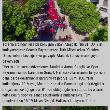
Törenin ardından kısa bir konuşma yapan Ataşbak, “Bu yıl 100. Yılını
kutlayacağımız Gençlik Bayramımızın Türk Milleti adına ‘Yeniden
Diriliş’ anlamı taşıdığına vurgu yaptı. Ataşbak konuşmasına şöyle
devam etti:
"Her yıl tüm yurtta düzenlenen Atatürk'ü Anma, Gençlik ve Spor
Bayramını içinde barındıran Gençlik Haftası kutlamalarının bir yenisini
daha gerçekleştirmenin gururunu yaşıyoruz. Bu yıl 100. Yılını
kutladığımız 19 Mayıs, Mustafa Kemal'in Samsun’a çıkarak özgürlük
meşalesini yaktığı gündür. 81 ilde olduğu gibi ilimizde de bu anlamlı
hafta çeşitli spor ve sanat etkinlikleriyle kutlanacaktır. Tüm
gençlerimizin 15-19 Mayıs Gençlik Haftasını kutluyorum" dedi.