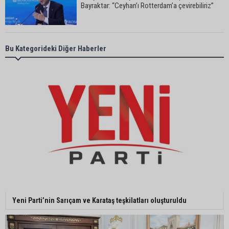
Bayraktar: “Ceyhan’ı Rotterdam’a çevirebiliriz”
Başkan Ali Bedrettin Karataş’tan sahiller için
Bu Kategorideki Diğer Haberler
duyarlılık çağrısı
MHP Adana İl Başkanı Hakan Yıldırım:
“Liderimize dil uzatmak sizin haddinize değildir”
Adanalı 13 yaşındaki Ela Nur şelalede hayatını
kaybetti
Adanalı NASA astronotu Deniz Burnham uzaya
Yeni Parti’nin Sarıçam ve Karataş teşkilatları oluşturuldu
gidiyor