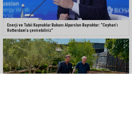
Enerji ve Tabii Kaynaklar Bakanı Alparslan Bayraktar: “Ceyhan’ı
Rotterdam’a çevirebiliriz”
Adana eski MİT Bölge Başkanı Mustafa Hakkı Tekiner vefat etti