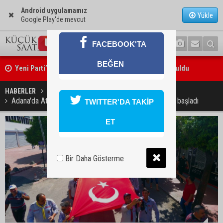
Android uygulamamız
Yükle
Google Play'de mevcut
FACEBOOK'TA
Yeni Parti’nin Sarıçam ve Karataş teşkilatları oluşturuldu
BEĞEN
Feke Belediye Başkanı Cömert Özen, Adana Valisi Mustafa Yavuz’u
HABERLER
GÜNDEM
Adana'da Atatürk'ü anma ve gençlik haftası etkinlikleri başladı
ziyaret etti
TWITTER'DA TAKİP
ET
Bir Daha Gösterme