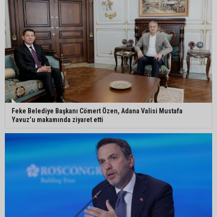
Kozan’da üreticilere yangın ve anız uyarısı
Ceyhan’da yağlık ayçiçeği hasadı başladı
Feke Belediye Başkanı Cömert Özen, Adana Valisi Mustafa
Yavuz’u makamında ziyaret etti