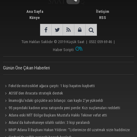
Ana Sayfa
İletişim
Künye
RSS
Tüm Hakları Saklıdır © 2019
Küçük Saat
|
0532 059 69 46
|
Haber Scripti
Günün Öne Çıkan Haberleri
Feke’de motosiklet ağaca çarptı: 1 kişi hayatını kaybetti
AOSB’den ihracata stratejik destek
İmamoğlu’ndaki göçükte acı bilanço: can kaybı 2’ye yükseldi
95 yaşındaki kadının arsa satışında yeni perde: Kızı suçlamaları reddetti
Adana eski MİT Bölge Başkanı Mustafa Hakkı Tekiner vefat etti
Adana’da kahvehaneye silahlı saldırı: 3 kişi yaralandı
MHP Adana İl Başkanı Hakan Yıldırım: “Liderimize dil uzatmak sizin haddinize