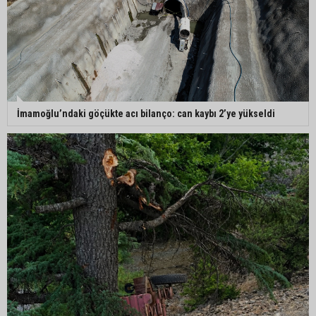
MHP Adana İl Başkanı Hakan Yıldırım:
“Liderimize dil uzatmak sizin haddinize değildir”
İmamoğlu’ndaki göçükte acı bilanço: can kaybı 2’ye yükseldi