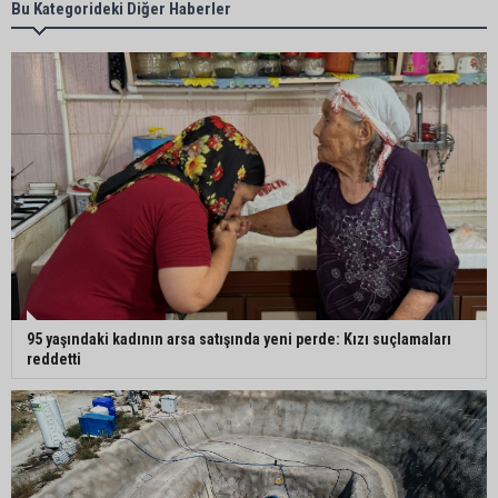
Yeni Parti’nin Sarıçam ve Karataş teşkilatları
Bu Kategorideki Diğer Haberler
oluşturuldu
Feke Belediye Başkanı Cömert Özen, Adana
Valisi Mustafa Yavuz’u makamında ziyaret etti
Yeni Parti Çukurova kurucu ilçe başkanı Ümit Arif
Özsoy oldu
Enerji ve Tabii Kaynaklar Bakanı Alparslan
95 yaşındaki kadının arsa satışında yeni perde: Kızı suçlamaları
Bayraktar: “Ceyhan’ı Rotterdam’a çevirebiliriz”
reddetti
Başkan Ali Bedrettin Karataş’tan sahiller için
duyarlılık çağrısı