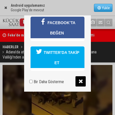
Android uygulamamız
Yükle
Google Play'de mevcut
FACEBOOK'TA
BEĞEN
Feke’de motosiklet ağaca çarptı: 1 kişi hayatını kaybetti
HABERLER
GÜNDEM
Adana’da atlara şiddet uygulayan 3 çocuk hakkında Adana
TWITTER'DA TAKİP
Valiliği'nden açıklama
ET
Bir Daha Gösterme