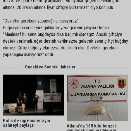
mazot ve gübre desteği açıklandı. Bu fiyatlar geçen senenin çok
altında. 20 liranın altında fiyat çiftçiyi kurtarmaz" diye konuştu.
"Devletin gerekeni yapacağına inanıyoruz"
Buğdayın bu sene yüz güldürmeyeceğini vurgulayan Doğan,
"Maalesef bu sene buğdayda dışa bağımlı olacağız. Ancak çiftçiye
destek verilmeli, eğer destek verilmezse gelecek sene çiftçi buğday
ekmez. Çiftçi buğday ekmezse de sıkıntı olur. Devletin gerekeni
yapacağına inanıyoruz" dedi.
Önceki ve Sonraki Haberler
Polis ile öğrenciler aynı
sahneyi paylaştı
Adana'da 150 kilo bonzai
yapılacak ham madde ele