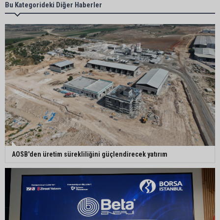
Müzeyyen Şevkin’den Çocuk Koruma Kanunu
Bu Kategorideki Diğer Haberler
Teklifi’ne eleştiri: “Öncelik ceza değil, önlemedir”
Adana’da sıcağın boyutu: Asfaltta yumurta pişti
Yeni Parti'de Seyhan İlçe Başkanlığına Mehmet
Şahin Gümüş getirildi
Adanalı araştırmacı Burhan Eptemli CHP’de
⁠AOSB'den üretim sürekliliğini güçlendirecek yatırım
başkan yardımcısı oldu
Adana’da birlikte yaşadığı erkeğin şiddetine
maruz kalan kadın yardım istedi