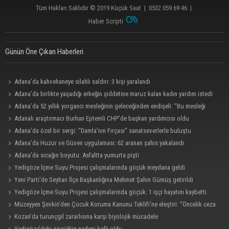
Tüm Hakları Saklıdır © 2019
Küçük Saat
|
0532 059 69 46
|
Haber Scripti
Günün Öne Çıkan Haberleri
Adana’da kahvehaneye silahlı saldırı: 3 kişi yaralandı
Adana’da birlikte yaşadığı erkeğin şiddetine maruz kalan kadın yardım istedi
Adana’da 52 yıllık yorgancı mesleğinin geleceğinden endişeli: “Bu mesleği
çocuğuma bile öğretemedim”
Adanalı araştırmacı Burhan Eptemli CHP’de başkan yardımcısı oldu
Adana’da özel bir sergi: “Damla’nın Fırçası” sanatseverlerle buluştu
Adana’da Huzur ve Güven uygulaması: 62 aranan şahıs yakalandı
Adana’da sıcağın boyutu: Asfaltta yumurta pişti
Yedigöze İçme Suyu Projesi çalışmalarında göçük meydana geldi
Yeni Parti'de Seyhan İlçe Başkanlığına Mehmet Şahin Gümüş getirildi
Yedigöze İçme Suyu Projesi çalışmalarında göçük: 1 işçi hayatını kaybetti
Müzeyyen Şevkin’den Çocuk Koruma Kanunu Teklifi’ne eleştiri: “Öncelik ceza
değil, önlemedir”
Kozan’da turunçgil zararlısına karşı biyolojik mücadele
Yedigöze’deki göçüğün nedeni belli oldu