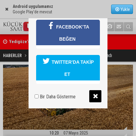
Android uygulamamız
Yükle
Google Play'de mevcut
FACEBOOK'TA
Yedigöze’deki göçüğün nedeni belli oldu
BEĞEN
Kozan’da turunçgil zararlısına karşı biyolojik mücadele
Adana'da buğday hasadı başladı
HABERLER
EKONOMİ
TWITTER'DA TAKİP
ET
Bir Daha Gösterme
10:20
07 Mayıs 2025