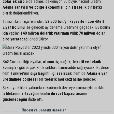
dolar ek ciro
elde etmesi bekleniyor. Bu büyük hacimli üretim,
Adana sanayisi ve bölge ekonomisi için stratejik bir katkı
olarak değerlendiriliyor.
Tesisin ikinci aşaması olan,
52.500 ton/yıl kapasiteli Low-Melt
Elyaf Bölümü
ise gelecek ay deneme üretimine geçecek. Bu bölüm
için yapılan
140 milyon dolarlık yatırımın yıllık 70 milyon dolar
ciro yaratacağı
öngörülüyor.
SASA’nın ürettiği elyaflar,
otomotiv, sağlık, tekstil ve teknik
kumaşlar
gibi birçok kritik sektöre hammadde sağlayacak. Böylece
hem
Türkiye’nin dışa bağımlılığı azalacak
, hem de
Adana elyaf
üretiminde bölgesel bir tedarik merkezi
haline gelecek.
Şirket yetkilileri, yatırımların kademeli devreye alınmasıyla birlikte
istihdamın artacağını
, kentin
ihracat kapasitesinin
güçleneceğini
ifade etti.
Önceki ve Sonraki Haberler