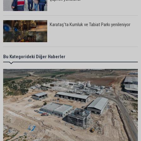
Karataş’ta Kumluk ve Tabiat Parkı yenileniyor
Bekir Şimşek’ten Mustafa Özkan’a ziyaret
Bu Kategorideki Diğer Haberler
Ceyhan’da asfalt çalışmaları sürüyor
Ceyhan’da açık hava sineması keyfi iki farklı
parkta devam ediyor