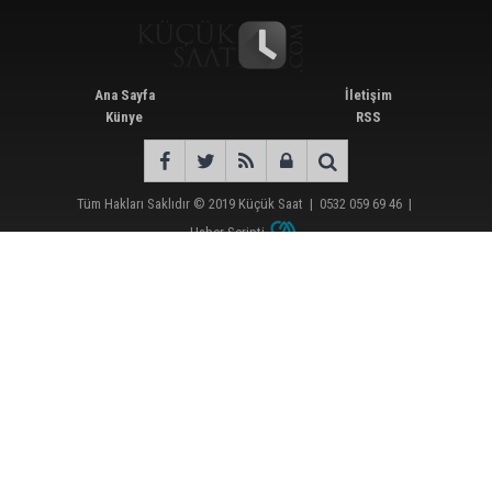
Ana Sayfa
İletişim
Künye
RSS
Tüm Hakları Saklıdır © 2019
Küçük Saat
|
0532 059 69 46
|
Haber Scripti
Günün Öne Çıkan Haberleri
Adana’da oto kilit iş yerinde esrarengiz olay: 2 kişi hayatını kaybetti
Çukurova Belediye Başkanı Emrah Kozay CHP’den ayrıldığını açıkladı
Adana’da aile içi arsa krizi: 95 yaşındaki kadının miras arsası satıldı, 17
milyonun 13 milyonu harcandı
Mimarlar Odası’ndan Adana Askeri Hastanesi için tescil çağrısı: “Satılmamalı,
amaç dışı kullanılmamalı”
CHP Adana’da ilçe başkanlığı atamaları netleşiyor