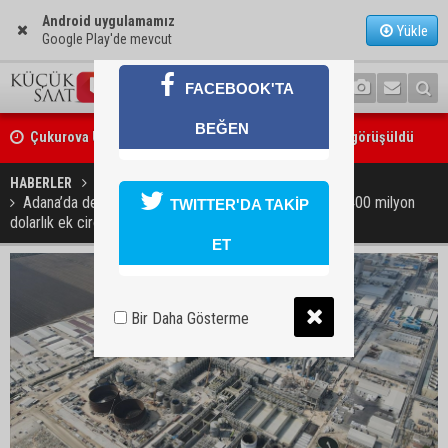
Android uygulamamız
Yükle
Google Play'de mevcut
FACEBOOK'TA
Çukurova Üniversitesi’nde Ar-Ge ve sanayi iş birliği görüşüldü
BEĞEN
Seyhan’da gıda işletmelerine sıkı denetim
HABERLER
EKONOMİ
Adana’da dev elyaf yatırımı üretime geçti: SASA’dan 400 milyon
TWITTER'DA TAKİP
dolarlık ek ciro beklentisi
ET
Bir Daha Gösterme