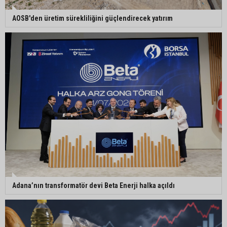
5. Yunusoğlu Futbol Turnuvası’nda final heyecanı
⁠AOSB'den üretim sürekliliğini güçlendirecek yatırım
Ceyhan’da Necdet Sevinç Parkı’nda bakım
çalışması
Orhan Bayram’dan AK Parti’ye Yüreğir çıkışı:
“Bizim belediye meclis üyelerimize ne yaptınız?
Siz önce onu anlatın”
Adana’nın transformatör devi Beta Enerji halka açıldı