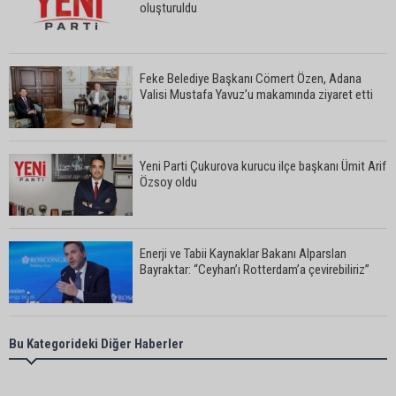
oluşturuldu
Feke Belediye Başkanı Cömert Özen, Adana
Valisi Mustafa Yavuz’u makamında ziyaret etti
Yeni Parti Çukurova kurucu ilçe başkanı Ümit Arif
Özsoy oldu
Enerji ve Tabii Kaynaklar Bakanı Alparslan
Bayraktar: “Ceyhan’ı Rotterdam’a çevirebiliriz”
Başkan Ali Bedrettin Karataş’tan sahiller için
Bu Kategorideki Diğer Haberler
duyarlılık çağrısı