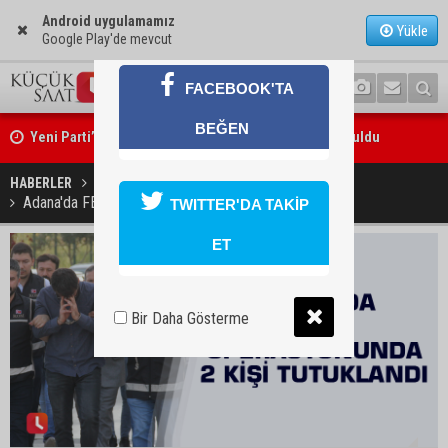
Android uygulamamız
Yükle
Google Play'de mevcut
FACEBOOK'TA
Yeni Parti’nin Sarıçam ve Karataş teşkilatları oluşturuldu
BEĞEN
Feke Belediye Başkanı Cömert Özen, Adana Valisi Mustafa Yavuz’u
HABERLER
GÜNDEM
Adana'da FETÖ operasyonunda 2 kişi tutuklandı
ziyaret etti
TWITTER'DA TAKİP
ET
Bir Daha Gösterme