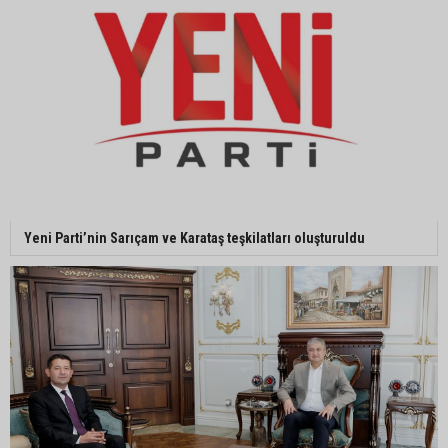
MHP Adana İl Başkanı Hakan Yıldırım:
“Liderimize dil uzatmak sizin haddinize değildir”
Adanalı 13 yaşındaki Ela Nur şelalede hayatını
kaybetti
Adanalı NASA astronotu Deniz Burnham uzaya
Yeni Parti’nin Sarıçam ve Karataş teşkilatları oluşturuldu
gidiyor
Kozan’da üreticilere yangın ve anız uyarısı
Ceyhan’da yağlık ayçiçeği hasadı başladı