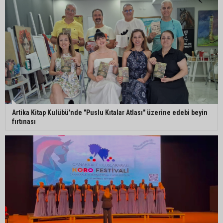
Mustafa Özkan: "Yüreğir Belediye Başkan
Vekilliği seçimine ilişkin hukuki süreç başlatıldı"
Artika Kitap Kulübü'nde "Puslu Kıtalar Atlası" üzerine edebi beyin
fırtınası