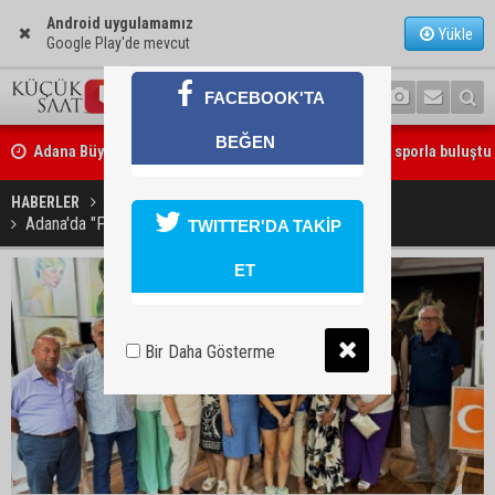
Android uygulamamız
Yükle
Google Play'de mevcut
FACEBOOK'TA
Adana Büyükşehir Yaz Spor Okulları’nda 30 bin çocuk sporla buluştu
BEĞEN
Beşiktaş dosyasında iki tahliye: Özcan Zenger ve Utku Caner Çaykar
bırakıldı
HABERLER
KÜLTÜR SANAT
Adana'da "Fotoğrafın Ötesinde" sergisi
TWITTER'DA TAKİP
ET
Bir Daha Gösterme