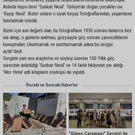
Aslında hepsi birer 'Suskun Nesil'. Türkiye’de doğan çocukları ise
'Kayıp Nesil'. Bizler onların o siyah beyaz fotoğraflarından, yaşamlarını
hatırlatmak istedik.
Bizim için asıl değerli olan, bu fotoğrafların 1930 sonrası binlerce kez
ele alınıp, o günlerin anılması, gözyaşıyla göç sonrası çaresizliklerini
konuşmaları. Unutmamak ve unutturmamak adına bu sergiyi
açtık"dedi.
Serginin yanı sıra araştırma ve söyleşi üzerine 100 Yıllık göç
sürecinin anlatıldığı 'Suskun Nesil' ve 14 farklı hikâyenin yer aldığı
'Mor Hırka' adlı kitapların söyleşisi de yapıldı.
Önceki ve Sonraki Haberler
“Güneş Çarpması” Sergisi ile