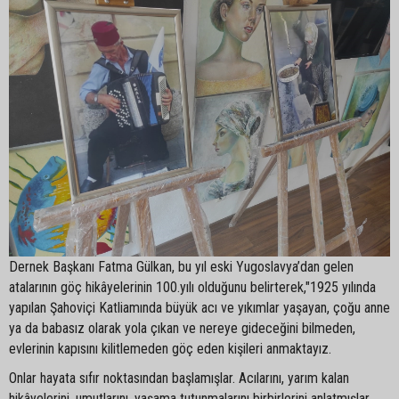
Dernek Başkanı Fatma Gülkan, bu yıl eski Yugoslavya’dan gelen
atalarının göç hikâyelerinin 100.yılı olduğunu belirterek,"1925 yılında
yapılan Şahoviçi Katliamında büyük acı ve yıkımlar yaşayan, çoğu anne
ya da babasız olarak yola çıkan ve nereye gideceğini bilmeden,
evlerinin kapısını kilitlemeden göç eden kişileri anmaktayız.
Onlar hayata sıfır noktasından başlamışlar. Acılarını, yarım kalan
hikâyelerini, umutlarını, yaşama tutunmalarını birbirlerini anlatmışlar.