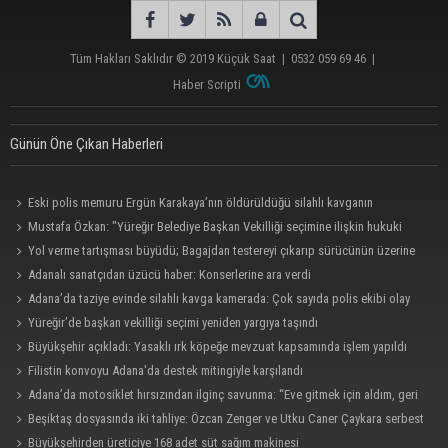
Tüm Hakları Saklıdır © 2019
Küçük Saat
|
0532 059 69 46
|
Haber Scripti
Günün Öne Çıkan Haberleri
Eski polis memuru Ergün Karakaya’nın öldürüldüğü silahlı kavganın
görüntüleri ortaya çıktı
Mustafa Özkan: "Yüreğir Belediye Başkan Vekilliği seçimine ilişkin hukuki
süreç başlatıldı"
Yol verme tartışması büyüdü; Bagajdan testereyi çıkarıp sürücünün üzerine
yürüdü
Adanalı sanatçıdan üzücü haber: Konserlerine ara verdi
Adana’da taziye evinde silahlı kavga kamerada: Çok sayıda polis ekibi olay
yerine sevk edildi
Yüreğir’de başkan vekilliği seçimi yeniden yargıya taşındı
Büyükşehir açıkladı: Yasaklı ırk köpeğe mevzuat kapsamında işlem yapıldı
Filistin konvoyu Adana'da destek mitingiyle karşılandı
Adana’da motosiklet hırsızından ilginç savunma: “Eve gitmek için aldım, geri
verecektim”
Beşiktaş dosyasında iki tahliye: Özcan Zenger ve Utku Caner Çaykara serbest
bırakıldı
Büyükşehirden üreticiye 168 adet süt sağım makinesi