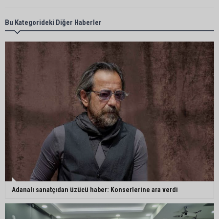
Adana’da taziye evinde silahlı kavga kamerada:
Bu Kategorideki Diğer Haberler
Çok sayıda polis ekibi olay yerine sevk edildi
Adana’da parktaki OED cihazını çalan şüpheli
tutuklandı
Seyhan’da fırın ve pastanelere hijyen denetimi
gerçekleştirildi
Eski polis memuru Ergün Karakaya’nın
öldürüldüğü silahlı kavganın görüntüleri ortaya
çıktı
Adanalı sanatçıdan üzücü haber: Konserlerine ara verdi
İmamoğlu’nda hijyen ve etiket kontrolü