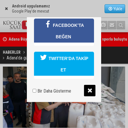
Android uygulamamız
Yükle
Google Play'de mevcut
FACEBOOK'TA
Adana Büyükşehir Yaz Spor Okulları’nda 30 bin çocuk sporla buluştu
BEĞEN
Beşiktaş dosyasında iki tahliye: Özcan Zenger ve Utku Caner Çaykar
HABERLER
GÜNDEM
bırakıldı
Adana’da gübre denetimlerinde yeni dönem başladı
TWITTER'DA TAKİP
ET
Bir Daha Gösterme