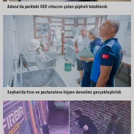
Adana’da parktaki OED cihazını çalan şüpheli tutuklandı
Seyhan’da fırın ve pastanelere hijyen denetimi gerçekleştirildi