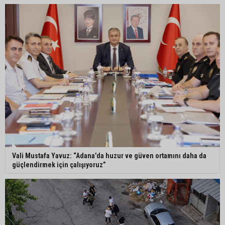
Adana’da parktaki OED cihazını çalan şüpheli
tutuklandı
Seyhan’da fırın ve pastanelere hijyen denetimi
gerçekleştirildi
Eski polis memuru Ergün Karakaya’nın
öldürüldüğü silahlı kavganın görüntüleri ortaya
çıktı
Vali Mustafa Yavuz: “Adana’da huzur ve güven ortamını daha da
güçlendirmek için çalışıyoruz”
İmamoğlu’nda hijyen ve etiket kontrolü