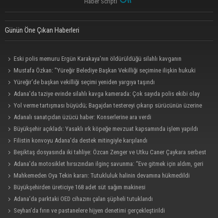
Haber Scripti
Günün Öne Çıkan Haberleri
Eski polis memuru Ergün Karakaya’nın öldürüldüğü silahlı kavganın
görüntüleri ortaya çıktı
Mustafa Özkan: "Yüreğir Belediye Başkan Vekilliği seçimine ilişkin hukuki
süreç başlatıldı"
Yüreğir’de başkan vekilliği seçimi yeniden yargıya taşındı
Adana’da taziye evinde silahlı kavga kamerada: Çok sayıda polis ekibi olay
yerine sevk edildi
Yol verme tartışması büyüdü; Bagajdan testereyi çıkarıp sürücünün üzerine
yürüdü
Adanalı sanatçıdan üzücü haber: Konserlerine ara verdi
Büyükşehir açıkladı: Yasaklı ırk köpeğe mevzuat kapsamında işlem yapıldı
Filistin konvoyu Adana'da destek mitingiyle karşılandı
Beşiktaş dosyasında iki tahliye: Özcan Zenger ve Utku Caner Çaykara serbest
bırakıldı
Adana’da motosiklet hırsızından ilginç savunma: “Eve gitmek için aldım, geri
verecektim”
Mahkemeden Oya Tekin kararı: Tutukluluk halinin devamına hükmedildi
Büyükşehirden üreticiye 168 adet süt sağım makinesi
Adana’da parktaki OED cihazını çalan şüpheli tutuklandı
Seyhan’da fırın ve pastanelere hijyen denetimi gerçekleştirildi