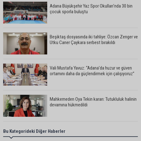
Adana Büyükşehir Yaz Spor Okulları’nda 30 bin
çocuk sporla buluştu
Beşiktaş dosyasında iki tahliye: Özcan Zenger ve
Utku Caner Çaykara serbest bırakıldı
Vali Mustafa Yavuz: “Adana’da huzur ve güven
ortamını daha da güçlendirmek için çalışıyoruz”
Mahkemeden Oya Tekin kararı: Tutukluluk halinin
devamına hükmedildi
Adana’da taziye evinde silahlı kavga kamerada:
Bu Kategorideki Diğer Haberler
Çok sayıda polis ekibi olay yerine sevk edildi