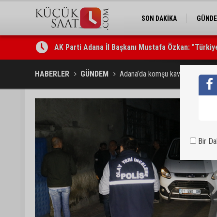
SON DAKİKA
GÜND
AK Parti Adana İl Başkanı Mustafa Özkan: "Türkiye
Kozan’da Yaz Konserleri Akdam’da şenliğe dönüşt
HABERLER
GÜNDEM
Adana’da komşu kavgası kanlı bitti
Bir D