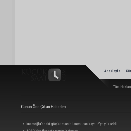
Ana Sayfa
Kü
Tüm Hakları
Günün Öne Çıkan Haberleri
İmamoğlu’ndaki göçükte acı bilanço: can kaybı 2’ye yükseldi
AOSB’den ihracata stratejik destek