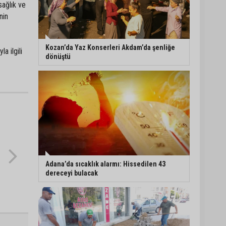
sağlık ve
nin
İmamoğlu’ndaki göçükte
acı bilanço: can kaybı
2’ye yükseldi
Kozan’da Yaz Konserleri Akdam’da şenliğe
a ilgili
dönüştü
Feke’de motosiklet
ağaca çarptı: 1 kişi
hayatını kaybetti
AOSB’den ihracata
stratejik destek
Adana’da sıcaklık alarmı: Hissedilen 43
dereceyi bulacak