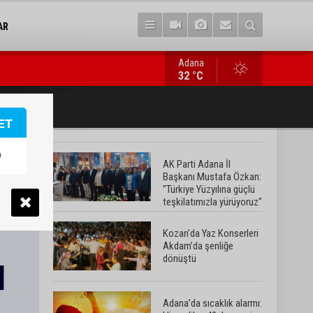
AR
Adana
Adana’da sıcaklık alarmı: Hissedilen 43 dereceyi bulacak
32 °C
ET
AK Parti Adana İl
Başkanı Mustafa Özkan:
"Türkiye Yüzyılına güçlü
teşkilatımızla yürüyoruz"
Kozan’da Yaz Konserleri
Akdam’da şenliğe
dönüştü
Adana’da sıcaklık alarmı: