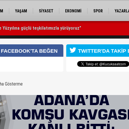
EM
YAŞAM
SİYASET
EKONOMİ
SPOR
YAZARL
 Yüzyılına güçlü teşkilatımızla yürüyoruz"
ü
: 1 ağır yaralı
FACEBOOK'TA BEĞEN
TWITTER'DA TAKİP 
aha Gösterme