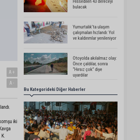
Hissedilen 43 dereceyi
bulacak
Yumurtalık’ta ulaşım
çalışmaları hızlandı: Yol
ve kaldırımlar yenileniyor
Otoyolda akılalmaz olay:
Önce çaldılar, sonra
“Hırsız çok” diye
A+
uyardılar
A-
Bu Kategorideki Diğer Haberler
Müzeyyen Şevkin:
“Mısırın alım fiyatı en az
17 lira olarak
açıklanmalı”
landı.
95 yaşındaki kadının arsa
 komşu iki
satışında yeni perde: Kızı
 Kavga
suçlamaları reddetti
 K.