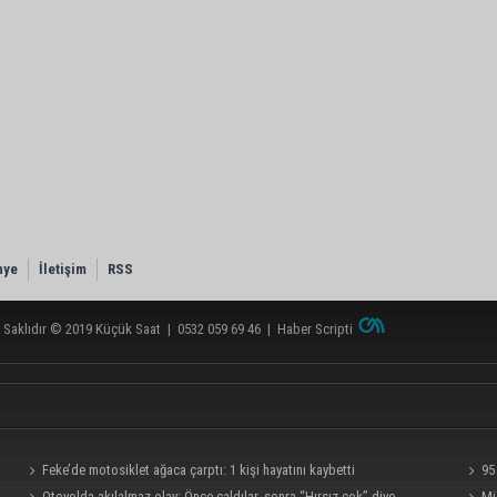
nye
İletişim
RSS
 Saklıdır © 2019
Küçük Saat
|
0532 059 69 46
|
Haber Scripti
Feke’de motosiklet ağaca çarptı: 1 kişi hayatını kaybetti
95
Otoyolda akılalmaz olay: Önce çaldılar, sonra “Hırsız çok” diye
Mü