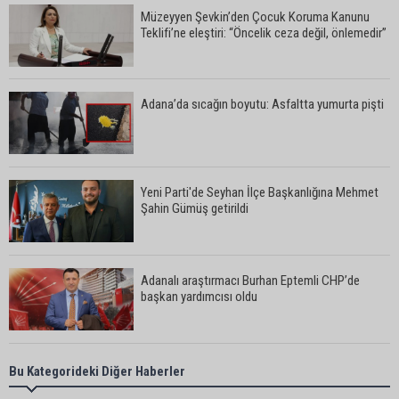
Müzeyyen Şevkin’den Çocuk Koruma Kanunu
Teklifi’ne eleştiri: “Öncelik ceza değil, önlemedir”
Adana’da sıcağın boyutu: Asfaltta yumurta pişti
Yeni Parti'de Seyhan İlçe Başkanlığına Mehmet
Şahin Gümüş getirildi
Adanalı araştırmacı Burhan Eptemli CHP’de
başkan yardımcısı oldu
Adana’da birlikte yaşadığı erkeğin şiddetine
Bu Kategorideki Diğer Haberler
maruz kalan kadın yardım istedi