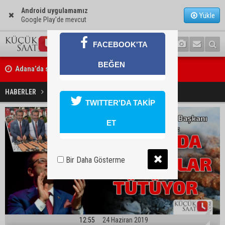
Android uygulamamız
Yükle
Google Play'de mevcut
FACEBOOK'TA
BEĞEN
za
Adana’da sıcağın boyutu: Asfaltta yumurta pişti
"Adana'da mangallar tütüyor"
HABERLER
GÜNDEM
TWITTER'DA TAKİP
ET
Bir Daha Gösterme
12:55
24 Haziran 2019