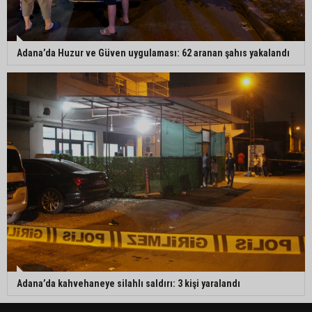
Adana’da Huzur ve Güven uygulaması: 62 aranan şahıs yakalandı
Adana’da kahvehaneye silahlı saldırı: 3 kişi yaralandı