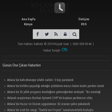
Ana Sayfa
İletişim
Künye
RSS
Tüm Hakları Saklıdır © 2019
Küçük Saat
|
0532 059 69 46
|
Haber Scripti
Günün Öne Çıkan Haberleri
Adana’da kahvehaneye silahlı saldırı: 3 kişi yaralandı
Adana’da birlikte yaşadığı erkeğin şiddetine maruz kalan kadın yardım istedi
Adana’da 52 yıllık yorgancı mesleğinin geleceğinden endişeli: “Bu mesleği
çocuğuma bile öğretemedim”
Adanalı araştırmacı Burhan Eptemli CHP’de başkan yardımcısı oldu
Adana’da Huzur ve Güven uygulaması: 62 aranan şahıs yakalandı
Adana’da özel bir sergi: “Damla’nın Fırçası” sanatseverlerle buluştu