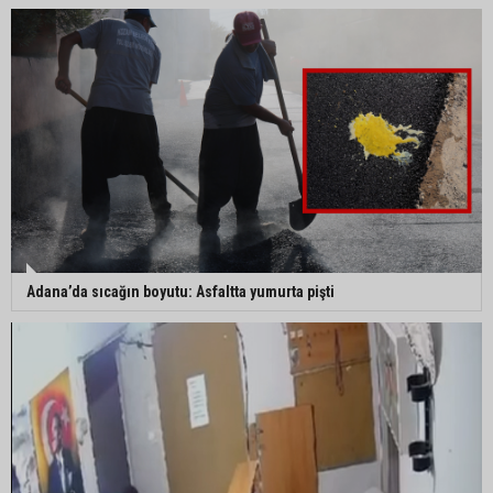
Adana’da özel bir sergi: “Damla’nın Fırçası”
sanatseverlerle buluştu
Adana’da 52 yıllık yorgancı mesleğinin
geleceğinden endişeli: “Bu mesleği çocuğuma
bile öğretemedim”
Adana’da Huzur ve Güven uygulaması: 62 aranan
Adana’da sıcağın boyutu: Asfaltta yumurta pişti
şahıs yakalandı
Adana’da kahvehaneye silahlı saldırı: 3 kişi
yaralandı