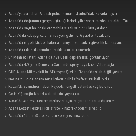
Adana’ya acı haber: Adanalı polis memuru İstanbul’daki kazada hayatını
kaybetti
Adana’da doğumunu gerçekleştirdiği bebek yıllar sonra meslektaşı oldu: “Bu
çok gurur verici”
Adana’da seyir halindeki otomobile silahlı saldırı: 1 kişi yaralandı
Adana’daki kebapçı saldırısında yeni gelişme: 6 şüpheli tutuklandı
Adana’da engelli kişiden haber alınamıyor: son anları güvenlik kamerasına
yansıdı.
Adana’da takı dükkanında hırsızlık: O anlar kamerada
Dr. Mehmet Tatar: "Adana'da 7 ve üzeri deprem riski görünmüyor"
Adana’da 478 yıllık Kemeraltı Camii’nde sprey boya krizi: Vatandaşlar
denetimlerin artırılmasını istedi
CHP Adana Milletvekili Dr. Müzeyyen Şevkin: “Adana’da silah değil, yaşam
hakkı korunmalı”
Nesine 2. Lig’de Adana temsilcilerinin ilk hafta fikstürü belli oldu
Kozan’da sevindiren haber: Kaybolan engelli vatandaş sağ bulundu
Çetin Yiğenoğlu kişisel web sitesini yayına açtı
AOSB’de Ar-Ge ve tasarım merkezleri için istişare toplantısı düzenledi
Adana Lezzet Festivali için stratejik hazırlık toplantısı yapıldı
Adana’da 12 bin 73 afet konutu ve köy evi inşa edildi