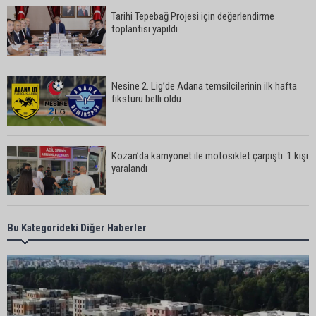
Tarihi Tepebağ Projesi için değerlendirme
toplantısı yapıldı
Nesine 2. Lig’de Adana temsilcilerinin ilk hafta
fikstürü belli oldu
Kozan’da kamyonet ile motosiklet çarpıştı: 1 kişi
yaralandı
Karataş Belediye Başkanı Ali Bedrettin Karataş:
Bu Kategorideki Diğer Haberler
“Sahillerimize birlikte sahip çıkalım”
Pozantı’da İlçe Jandarma Komutanlığı ekipleri
vatandaşları dijital dolandırıcılığa karşı uyardı