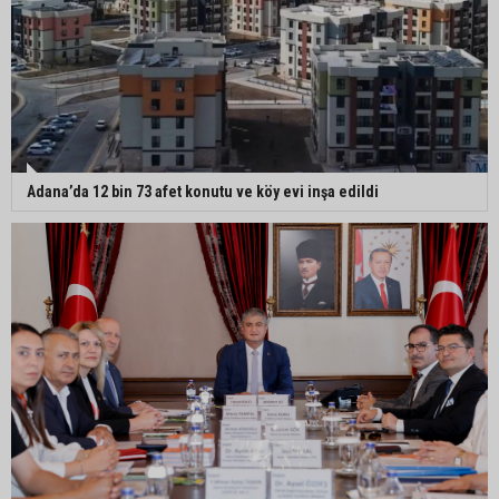
Adana Lezzet Festivali için stratejik hazırlık
toplantısı yapıldı
Adana’da 478 yıllık Kemeraltı Camii’nde sprey
Adana’da 12 bin 73 afet konutu ve köy evi inşa edildi
boya krizi: Vatandaşlar denetimlerin artırılmasını
istedi
Adana’ya acı haber: Adanalı polis memuru
İstanbul’daki kazada hayatını kaybetti
Feke Belediyesi’nden Çondu Mahallesi’nde yol
çalışması