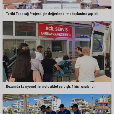
Tarihi Tepebağ Projesi için değerlendirme toplantısı yapıldı
Kozan’da kamyonet ile motosiklet çarpıştı: 1 kişi yaralandı