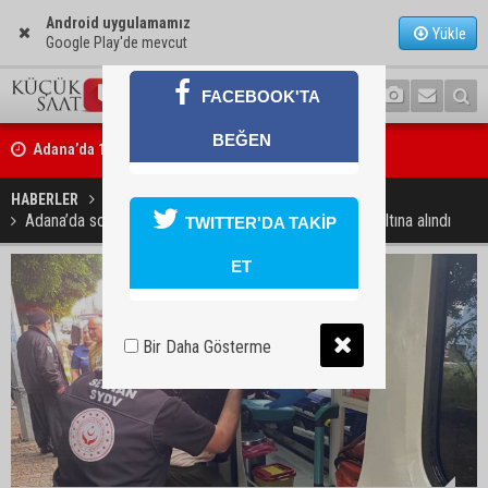
Android uygulamamız
Yükle
Google Play'de mevcut
FACEBOOK'TA
Adana’da 12 bin 73 afet konutu ve köy evi inşa edildi
BEĞEN
Tarihi Tepebağ Projesi için değerlendirme toplantısı yapıldı
HABERLER
GÜNDEM
Adana’da sokakta yaşayan 72 yaşındaki adam tedavi altına alındı
TWITTER'DA TAKİP
ET
Bir Daha Gösterme