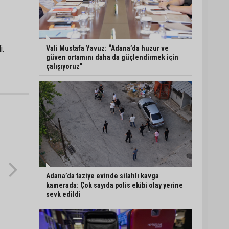
Eski polis memuru Ergün
Karakaya’nın öldürüldüğü
silahlı kavganın
görüntüleri ortaya çıktı
Vali Mustafa Yavuz: “Adana’da huzur ve
i.
güven ortamını daha da güçlendirmek için
çalışıyoruz”
İmamoğlu’nda hijyen ve
etiket kontrolü
Mustafa Özkan: "Yüreğir
Belediye Başkan Vekilliği
seçimine ilişkin hukuki
süreç başlatıldı"
Adana’da taziye evinde silahlı kavga
kamerada: Çok sayıda polis ekibi olay yerine
sevk edildi