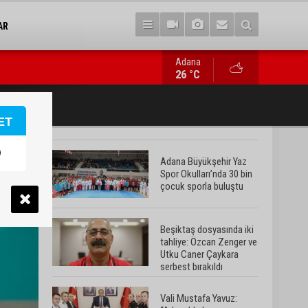
AR
Adana
Beşiktaş dosyasında iki tahliye: Özcan Zenger ve Utku Caner Ça
26 °C
ET
Adana Büyükşehir Yaz
Spor Okulları’nda 30 bin
çocuk sporla buluştu
Beşiktaş dosyasında iki
tahliye: Özcan Zenger ve
Utku Caner Çaykara
serbest bırakıldı
Vali Mustafa Yavuz: