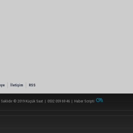
nye
İletişim
RSS
 Saklıdır © 2019
Küçük Saat
|
0532 059 69 46
|
Haber Scripti