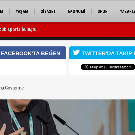
EM
YAŞAM
SİYASET
EKONOMİ
SPOR
YAZARL
cuk sporla buluştu
ırıldı
FACEBOOK'TA BEĞEN
TWITTER'DA TAKİP 
aha Gösterme