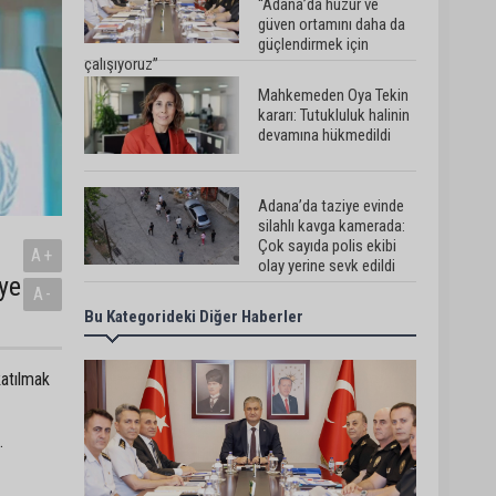
“Adana’da huzur ve
güven ortamını daha da
güçlendirmek için
çalışıyoruz”
Mahkemeden Oya Tekin
kararı: Tutukluluk halinin
devamına hükmedildi
Adana’da taziye evinde
silahlı kavga kamerada:
Çok sayıda polis ekibi
A+
olay yerine sevk edildi
ye
A-
Bu Kategorideki Diğer Haberler
Adana’da parktaki OED
cihazını çalan şüpheli
tutuklandı
katılmak
Seyhan’da fırın ve
.
pastanelere hijyen
denetimi gerçekleştirildi