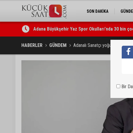
SON DAKİKA
GÜND
Adana Büyükşehir Yaz Spor Okulları’nda 30 bin ço
HABERLER
GÜNDEM
Adanalı Sanatçı yoğun bakıma kald
Bir D