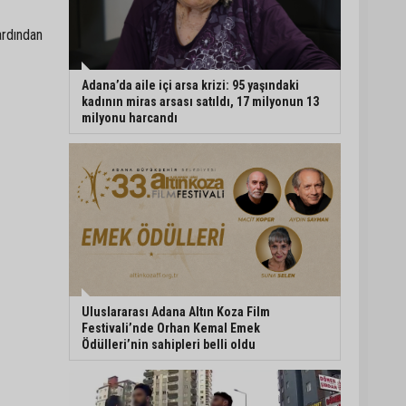
ardından
CHP Adana’da ilçe
başkanlığı atamaları
netleşiyor
Adana’da aile içi arsa krizi: 95 yaşındaki
kadının miras arsası satıldı, 17 milyonun 13
milyonu harcandı
Adana Büyükşehir Yaz
Spor Okulları’nda 30 bin
çocuk sporla buluştu
Beşiktaş dosyasında iki
tahliye: Özcan Zenger ve
Utku Caner Çaykara
serbest bırakıldı
Uluslararası Adana Altın Koza Film
Festivali’nde Orhan Kemal Emek
Ödülleri’nin sahipleri belli oldu