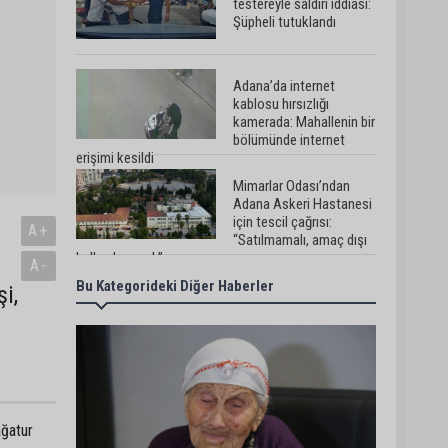
testereyle saldırı iddiası:
Şüpheli tutuklandı
Adana’da internet
kablosu hırsızlığı
kamerada: Mahallenin bir
bölümünde internet
erişimi kesildi
Mimarlar Odası’ndan
Adana Askeri Hastanesi
için tescil çağrısı:
A+
“Satılmamalı, amaç dışı
kullanılmamalı”
A-
Bu Kategorideki Diğer Haberler
CHP Adana Milletvekili
i,
Dr. Müzeyyen Şevkin:
“Ortadoğu’da kalıcı barış
ve iş birliği sağlanmalı”
AOSB’de üniversite-
sanayi iş birliği toplantısı
gerçekleştirildi
ağatur