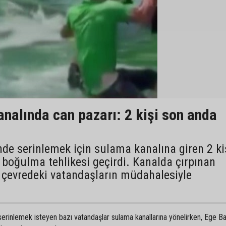
nalında can pazarı: 2 kişi son anda
nde serinlemek için sulama kanalına giren 2 kiş
 boğulma tehlikesi geçirdi. Kanalda çırpınan
 ve çevredeki vatandaşların müdahalesiyle
e serinlemek isteyen bazı vatandaşlar sulama kanallarına yönelirken, Ege B