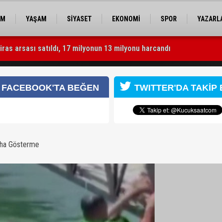
EM
YAŞAM
SİYASET
EKONOMİ
SPOR
YAZARL
miras arsası satıldı, 17 milyonun 13 milyonu harcandı
rhan Kemal Emek Ödülleri’nin sahipleri belli oldu
arı: 2 kişi son anda kurtarıldı
FACEBOOK'TA BEĞEN
TWITTER'DA TAKİP 
aha Gösterme