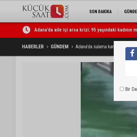
SON DAKİKA
GÜND
Adana’da aile içi arsa krizi: 95 yaşındaki kadının 
Uluslararası Adana Altın Koza Film Festivali’nde O
HABERLER
GÜNDEM
Adana’da sulama kanalında can paz
Bir D