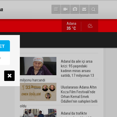
AR
Adana
Adana’da trafikte testereyle saldırı iddiası: Şüpheli tutuklandı
35 °C
ET
Adana’da aile içi arsa
krizi: 95 yaşındaki
kadının miras arsası
satıldı, 17 milyonun 13
milyonu harcandı
Uluslararası Adana Altın
Koza Film Festivali’nde
Orhan Kemal Emek
Ödülleri’nin sahipleri belli
oldu
Adana’da trafikte