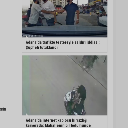
Adana’da trafikte testereyle saldırı iddiası:
Şüpheli tutuklandı
enin
Adana’da internet kablosu hırsızlığı
kamerada: Mahallenin bir bölümünde