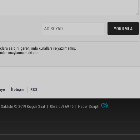
lara saldırı içeren, imla kuralları ile yazılmamış,
rumlar onaylanmamaktadır.
nye
İletişim
RSS
 Saklıdır © 2019
Küçük Saat
|
0532 059 69 46
|
Haber Scripti