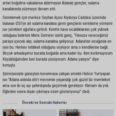
artan boğulma vakıalarına aldırmayan Adanalı gençler, sulama
kanallarında yüzmeye devam etti.
Serinlemek için merkez Seyhan ilçesi Kıyıboyu Caddesi üzerinde
bulunan DSİ’ye ait sulama kanalına giren gençlerin serinleme yöntemi
ise yürekleri ağızlara getirdi. Kentte hava sıcaklıklarının çok yüksek
olduğunu belirten Mete Demirer isimli genç, “Havuza vereceğimiz
paraya içecek alıp, sulama kanalına geliyoruz. Adana’nın sıcağında en
iyisi bu. Herkes tehlikeli olduğunu söylüyor ama o kendilerine bağlı.
Birçok arkadaşımız burada boğuldu ama kader bu. Ben korkmuyorum.
Küçüklüğümden beri burada yüzüyorum. Adana yanıyor” diye
konuştu.
Şemsiyesiyle güneşten korunmaya çalışan emekli Hatice Yurtyapan
ise “Adana aslında dört mevsimin yaşandığı çok güzel bir memleket
ama son iki üç ayı şehirdışında geçirmek gerekiyor. Klimam da yok.
Öğleden sonra dışarı çıkmaya özen gösteriyoruz” dedi.
Önceki ve Sonraki Haberler