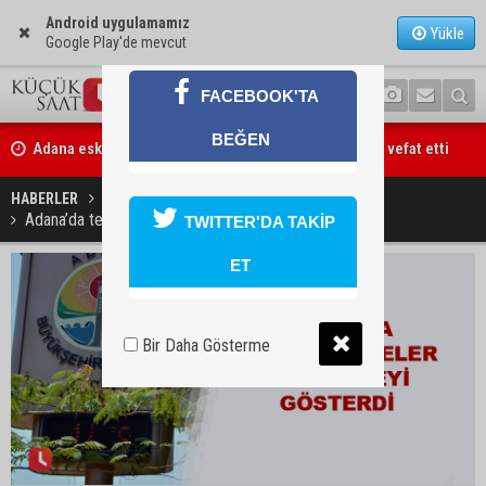
Android uygulamamız
Yükle
Google Play'de mevcut
FACEBOOK'TA
Adana eski MİT Bölge Başkanı Mustafa Hakkı Tekiner vefat etti
BEĞEN
Başkan Ali Bedrettin Karataş’tan sahiller için duyarlılık çağrısı
HABERLER
YAŞAM
Adana’da termometreler 41 dereceyi gösterdi
TWITTER'DA TAKİP
ET
Bir Daha Gösterme