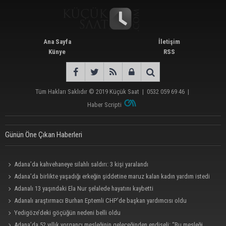
Ana Sayfa
İletişim
Künye
RSS
Tüm Hakları Saklıdır © 2019
Küçük Saat
|
0532 059 69 46
|
Haber Scripti
Günün Öne Çıkan Haberleri
Adana’da kahvehaneye silahlı saldırı: 3 kişi yaralandı
Adana’da birlikte yaşadığı erkeğin şiddetine maruz kalan kadın yardım istedi
Adanalı 13 yaşındaki Ela Nur şelalede hayatını kaybetti
Adanalı araştırmacı Burhan Eptemli CHP’de başkan yardımcısı oldu
Yedigöze’deki göçüğün nedeni belli oldu
Adana’da 52 yıllık yorgancı mesleğinin geleceğinden endişeli: “Bu mesleği