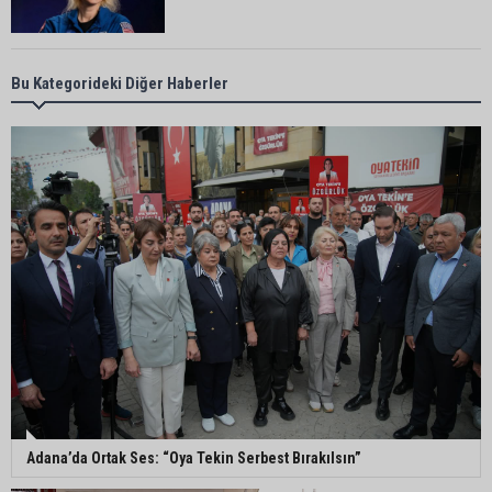
Kozan’da üreticilere yangın ve anız uyarısı
Bu Kategorideki Diğer Haberler
Ceyhan’da yağlık ayçiçeği hasadı başladı
Yedigöze’deki göçüğün nedeni belli oldu
Kozan’da turunçgil zararlısına karşı biyolojik
mücadele
Adana’da Ortak Ses: “Oya Tekin Serbest Bırakılsın”