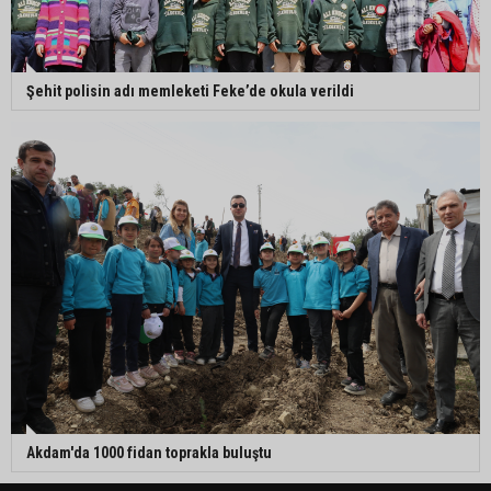
Şehit polisin adı memleketi Feke’de okula verildi
Akdam'da 1000 fidan toprakla buluştu