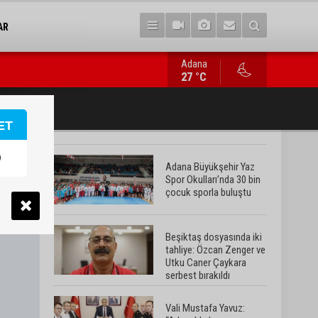
AR
Adana
Vali Mustafa Yavuz: “Adana’da huzur ve güven ortamını daha da 
27 °C
ET
Adana Büyükşehir Yaz
Spor Okulları’nda 30 bin
çocuk sporla buluştu
Beşiktaş dosyasında iki
tahliye: Özcan Zenger ve
Utku Caner Çaykara
serbest bırakıldı
Vali Mustafa Yavuz: