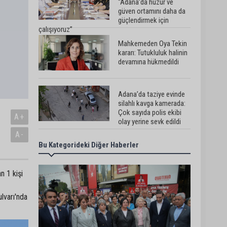
“Adana’da huzur ve
güven ortamını daha da
güçlendirmek için
çalışıyoruz”
Mahkemeden Oya Tekin
kararı: Tutukluluk halinin
devamına hükmedildi
Adana’da taziye evinde
silahlı kavga kamerada:
Çok sayıda polis ekibi
A+
olay yerine sevk edildi
A-
Bu Kategorideki Diğer Haberler
Adana’da parktaki OED
cihazını çalan şüpheli
tutuklandı
n 1 kişi
Seyhan’da fırın ve
lvarı'nda
pastanelere hijyen
denetimi gerçekleştirildi