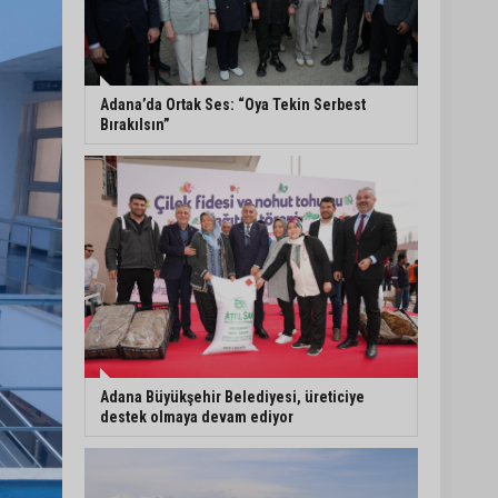
Eski polis memuru Ergün
Karakaya’nın öldürüldüğü
silahlı kavganın
görüntüleri ortaya çıktı
Adana’da Ortak Ses: “Oya Tekin Serbest
Bırakılsın”
İmamoğlu’nda hijyen ve
etiket kontrolü
Mustafa Özkan: "Yüreğir
Belediye Başkan Vekilliği
seçimine ilişkin hukuki
süreç başlatıldı"
Adana Büyükşehir Belediyesi, üreticiye
destek olmaya devam ediyor