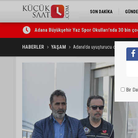
SON DAKİKA
GÜND
Adana Büyükşehir Yaz Spor Okulları’nda 30 bin ço
Beşiktaş dosyasında iki tahliye: Özcan Zenger ve
HABERLER
YAŞAM
Adana'da uyuşturucu operasyonu
Bir D