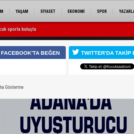
EM
YAŞAM
SİYASET
EKONOMİ
SPOR
YAZARL
cuk sporla buluştu
 Utku Caner Çaykara serbest bırakıldı
FACEBOOK'TA BEĞEN
TWITTER'DA TAKİP 
aha Gösterme