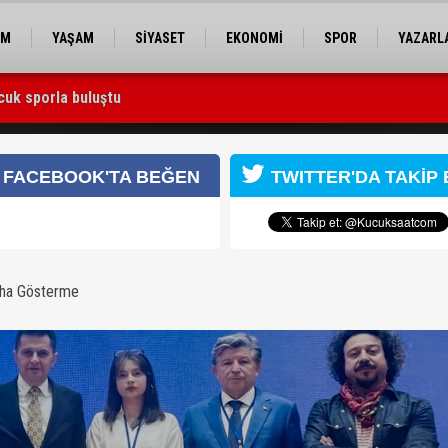
EM
YAŞAM
SİYASET
EKONOMİ
SPOR
YAZARL
cuk sporla buluştu
 Utku Caner Çaykara serbest bırakıldı
et” filmiyle Ankara’dan ödülle döndü
FACEBOOK'TA BEĞEN
TWITTER'DA TAKİP 
aha Gösterme