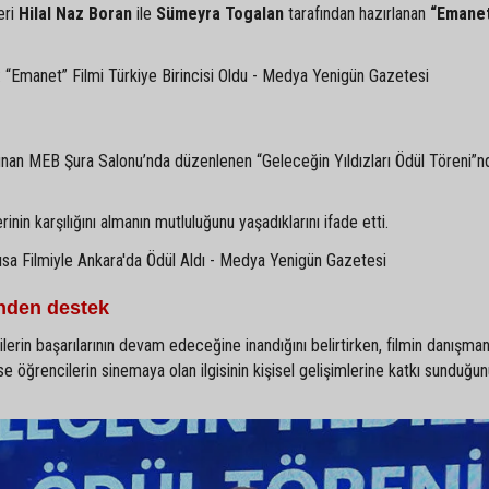
eri
Hilal Naz Boran
ile
Sümeyra Togalan
tarafından hazırlanan
“Emane
ulunan MEB Şura Salonu’nda düzenlenen “Geleceğin Yıldızları Ödül Töreni”n
nin karşılığını almanın mutluluğunu yaşadıklarını ifade etti.
nden destek
ilerin başarılarının devam edeceğine inandığını belirtirken, filmin danışmanl
se öğrencilerin sinemaya olan ilgisinin kişisel gelişimlerine katkı sunduğu