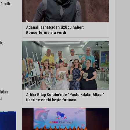
t”
adlı
Eski polis memuru Ergün
Karakaya’nın öldürüldüğü
silahlı kavganın
görüntüleri ortaya çıktı
Adanalı sanatçıdan üzücü haber:
Konserlerine ara verdi
İmamoğlu’nda hijyen ve
de
etiket kontrolü
Mustafa Özkan: "Yüreğir
Belediye Başkan Vekilliği
seçimine ilişkin hukuki
süreç başlatıldı"
ığını
Artika Kitap Kulübü'nde "Puslu Kıtalar Atlası"
nu
üzerine edebi beyin fırtınası