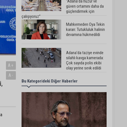
“Adana’da huzur ve
güven ortamını daha da
güçlendirmek için
çalışıyoruz”
Mahkemeden Oya Tekin
kararı: Tutukluluk halinin
devamına hükmedildi
Adana’da taziye evinde
silahlı kavga kamerada:
Çok sayıda polis ekibi
A+
olay yerine sevk edildi
A-
Bu Kategorideki Diğer Haberler
Adana’da parktaki OED
,
cihazını çalan şüpheli
tutuklandı
Seyhan’da fırın ve
da
pastanelere hijyen
denetimi gerçekleştirildi