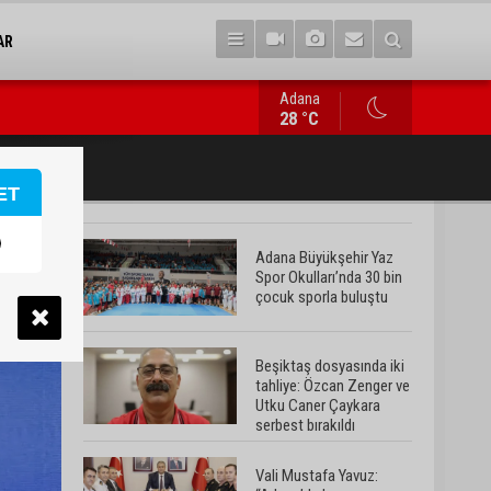
AR
Adana
Vali Mustafa Yavuz: “Adana’da huzur ve güven ortamını daha da 
28 °C
ET
Adana Büyükşehir Yaz
Spor Okulları’nda 30 bin
çocuk sporla buluştu
Beşiktaş dosyasında iki
tahliye: Özcan Zenger ve
Utku Caner Çaykara
serbest bırakıldı
Vali Mustafa Yavuz: