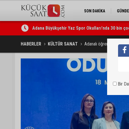
SON DAKİKA
GÜND
Adana Büyükşehir Yaz Spor Okulları’nda 30 bin ço
Beşiktaş dosyasında iki tahliye: Özcan Zenger ve
HABERLER
KÜLTÜR SANAT
Adanalı öğrenciler “Eman
Bir D