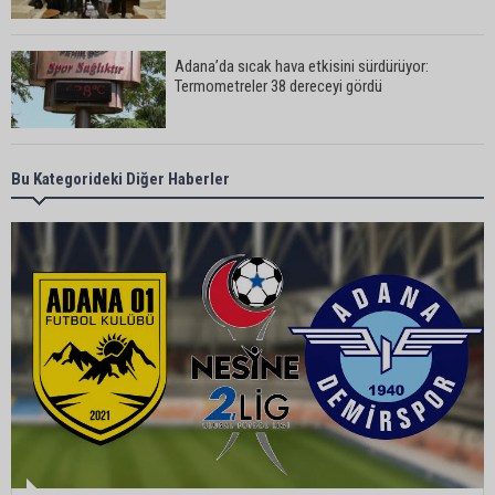
Adana’da sıcak hava etkisini sürdürüyor:
Termometreler 38 dereceyi gördü
Yüreğir’de başkan vekilliği seçimi yeniden yargıya
Bu Kategorideki Diğer Haberler
taşındı
Adanalı sanatçıdan üzücü haber: Konserlerine
ara verdi
Büyükşehirden üreticiye 168 adet süt sağım
makinesi