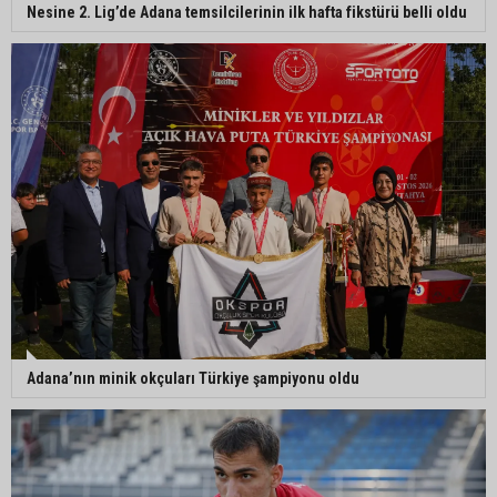
Ayhan Barut: "Sıcaklar yaşam hakkını tehdit
Nesine 2. Lig’de Adana temsilcilerinin ilk hafta fikstürü belli oldu
ediyor"
ASKİ'den Bakımyurdu Caddesi'nde içme suyu
altyapısına güçlü yatırım
Müzeyyen Şevkin: "Yolcu garantisi verilen
havalimanında 100 emekçi neden işten
çıkarılıyor?"
Adana’nın minik okçuları Türkiye şampiyonu oldu