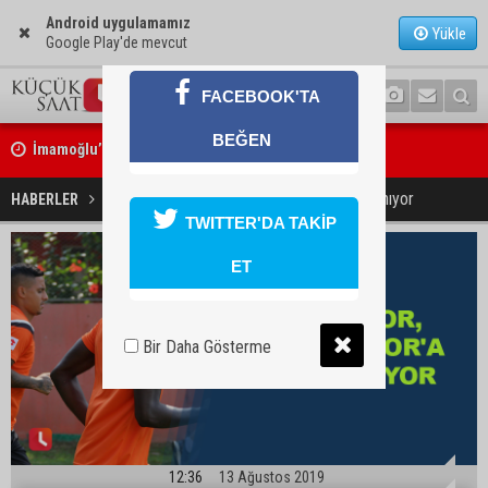
Android uygulamamız
Yükle
Google Play'de mevcut
FACEBOOK'TA
İmamoğlu’nda hijyen ve etiket kontrolü
BEĞEN
Mustafa Özkan: "Yüreğir Belediye Başkan Vekilliği seçimine ilişkin 
Adanaspor, Akhisarspor'a hazırlanıyor
HABERLER
SPOR
TWITTER'DA TAKİP
başlatıldı"
ET
Bir Daha Gösterme
12:36
13 Ağustos 2019