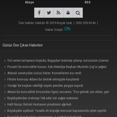
Künye
RSS
Tüm Hakları Saklıdır © 2019
Küçük Saat
|
0532 059 69 46
|
Haber Scripti
Günün Öne Çıkan Haberleri
Yol verme tartışması büyüdü; Bagajdan testereyi çıkarıp sürücünün üzerine
yürüdü
Pozantı’da motosiklet kazası: Eski Belediye Başkanı Mustafa Çay’ın yeğeni
hayatını kaybetti
Adanalı sanatçıdan üzücü haber: Konserlerine ara verdi
Filistin konvoyu Adana'da destek mitingiyle karşılandı
Yüreğir’de başkan vekilliği seçimi yeniden yargıya taşındı
Adana’da motosiklet hırsızından ilginç savunma: “Eve gitmek için aldım, geri
verecektim”
Büyükşehirden üreticiye 168 adet süt sağım makinesi
Halil Nacar, Balcalı Hastanesi yönetimini ağırladı
Büyükşehir açıkladı: Yasaklı ırk köpeğe mevzuat kapsamında işlem yapıldı
Kozan’da kaçak tütün operasyonu: 1 şüpheli tutuklandı