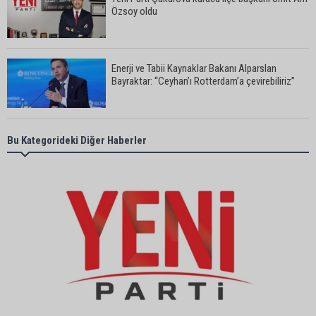
Özsoy oldu
Enerji ve Tabii Kaynaklar Bakanı Alparslan
Bayraktar: “Ceyhan’ı Rotterdam’a çevirebiliriz”
Başkan Ali Bedrettin Karataş’tan sahiller için
Bu Kategorideki Diğer Haberler
duyarlılık çağrısı
MHP Adana İl Başkanı Hakan Yıldırım:
“Liderimize dil uzatmak sizin haddinize değildir”
Adanalı 13 yaşındaki Ela Nur şelalede hayatını
kaybetti