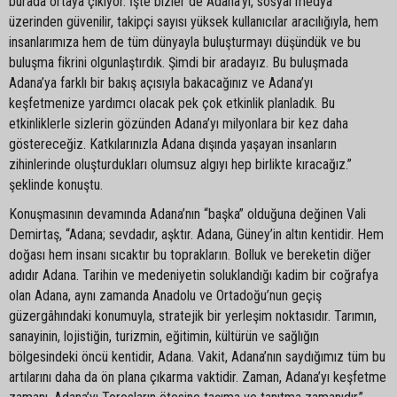
burada ortaya çıkıyor. İşte bizler de Adana’yı, sosyal medya
üzerinden güvenilir, takipçi sayısı yüksek kullanıcılar aracılığıyla, hem
insanlarımıza hem de tüm dünyayla buluşturmayı düşündük ve bu
buluşma fikrini olgunlaştırdık. Şimdi bir aradayız. Bu buluşmada
Adana’ya farklı bir bakış açısıyla bakacağınız ve Adana’yı
keşfetmenize yardımcı olacak pek çok etkinlik planladık. Bu
etkinliklerle sizlerin gözünden Adana’yı milyonlara bir kez daha
göstereceğiz. Katkılarınızla Adana dışında yaşayan insanların
zihinlerinde oluşturdukları olumsuz algıyı hep birlikte kıracağız.”
şeklinde konuştu.
Konuşmasının devamında Adana’nın “başka” olduğuna değinen Vali
Demirtaş, “Adana; sevdadır, aşktır. Adana, Güney’in altın kentidir. Hem
doğası hem insanı sıcaktır bu toprakların. Bolluk ve bereketin diğer
adıdır Adana. Tarihin ve medeniyetin soluklandığı kadim bir coğrafya
olan Adana, aynı zamanda Anadolu ve Ortadoğu’nun geçiş
güzergâhındaki konumuyla, stratejik bir yerleşim noktasıdır. Tarımın,
sanayinin, lojistiğin, turizmin, eğitimin, kültürün ve sağlığın
bölgesindeki öncü kentidir, Adana. Vakit, Adana’nın saydığımız tüm bu
artılarını daha da ön plana çıkarma vaktidir. Zaman, Adana’yı keşfetme