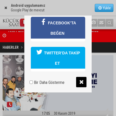
Android uygulamamız
Yükle
Google Play'de mevcut
FACEBOOK'TA
BEĞEN
Feke Belediye Başkanı Cömert Özen, Adana Valisi Mustafa Yavuz’u
ziyaret etti
“Adana’yı Keşfetme Zamanı”
HABERLER
GÜNDEM
TWITTER'DA TAKİP
ET
Bir Daha Gösterme
17:05
30 Kasım 2019