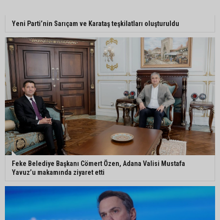
Adanalı NASA astronotu Deniz Burnham uzaya
Yeni Parti’nin Sarıçam ve Karataş teşkilatları oluşturuldu
gidiyor
Kozan’da üreticilere yangın ve anız uyarısı
Ceyhan’da yağlık ayçiçeği hasadı başladı
Feke Belediye Başkanı Cömert Özen, Adana Valisi Mustafa
Yavuz’u makamında ziyaret etti