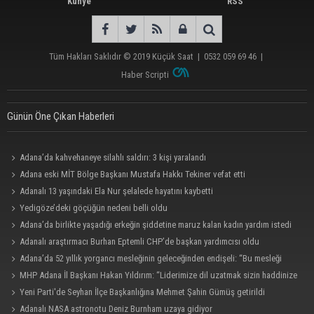
Künye
RSS
Tüm Hakları Saklıdır © 2019
Küçük Saat
|
0532 059 69 46
|
Haber Scripti
Günün Öne Çıkan Haberleri
Adana’da kahvehaneye silahlı saldırı: 3 kişi yaralandı
Adana eski MİT Bölge Başkanı Mustafa Hakkı Tekiner vefat etti
Adanalı 13 yaşındaki Ela Nur şelalede hayatını kaybetti
Yedigöze’deki göçüğün nedeni belli oldu
Adana’da birlikte yaşadığı erkeğin şiddetine maruz kalan kadın yardım istedi
Adanalı araştırmacı Burhan Eptemli CHP’de başkan yardımcısı oldu
Adana’da 52 yıllık yorgancı mesleğinin geleceğinden endişeli: “Bu mesleği
çocuğuma bile öğretemedim”
MHP Adana İl Başkanı Hakan Yıldırım: “Liderimize dil uzatmak sizin haddinize
değildir”
Yeni Parti'de Seyhan İlçe Başkanlığına Mehmet Şahin Gümüş getirildi
Adanalı NASA astronotu Deniz Burnham uzaya gidiyor