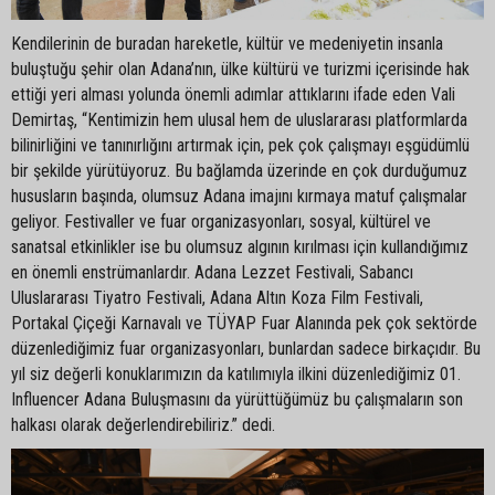
Kendilerinin de buradan hareketle, kültür ve medeniyetin insanla
buluştuğu şehir olan Adana’nın, ülke kültürü ve turizmi içerisinde hak
ettiği yeri alması yolunda önemli adımlar attıklarını ifade eden Vali
Demirtaş, “Kentimizin hem ulusal hem de uluslararası platformlarda
bilinirliğini ve tanınırlığını artırmak için, pek çok çalışmayı eşgüdümlü
bir şekilde yürütüyoruz. Bu bağlamda üzerinde en çok durduğumuz
hususların başında, olumsuz Adana imajını kırmaya matuf çalışmalar
geliyor. Festivaller ve fuar organizasyonları, sosyal, kültürel ve
sanatsal etkinlikler ise bu olumsuz algının kırılması için kullandığımız
en önemli enstrümanlardır. Adana Lezzet Festivali, Sabancı
Uluslararası Tiyatro Festivali, Adana Altın Koza Film Festivali,
Portakal Çiçeği Karnavalı ve TÜYAP Fuar Alanında pek çok sektörde
düzenlediğimiz fuar organizasyonları, bunlardan sadece birkaçıdır. Bu
yıl siz değerli konuklarımızın da katılımıyla ilkini düzenlediğimiz 01.
Influencer Adana Buluşmasını da yürüttüğümüz bu çalışmaların son
halkası olarak değerlendirebiliriz.” dedi.