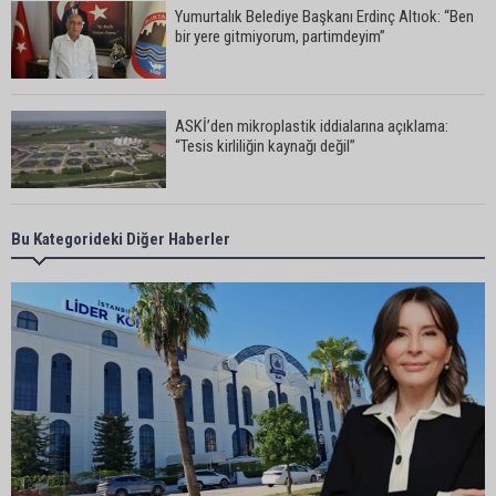
Yumurtalık Belediye Başkanı Erdinç Altıok: “Ben
bir yere gitmiyorum, partimdeyim”
ASKİ’den mikroplastik iddialarına açıklama:
“Tesis kirliliğin kaynağı değil”
Feke’de mahalle çalışmaları sahada
Bu Kategorideki Diğer Haberler
değerlendirildi
AK Parti Adana İl Başkanı Mustafa Özkan:
"Türkiye Yüzyılına güçlü teşkilatımızla yürüyoruz"
Kozan’da Yaz Konserleri Akdam’da şenliğe
dönüştü