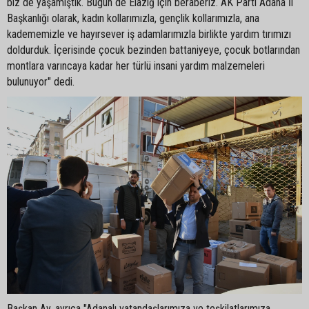
biz de yaşamıştık. Bugün de Elazığ için beraberiz. AK Parti Adana İl
Başkanlığı olarak, kadın kollarımızla, gençlik kollarımızla, ana
kadememizle ve hayırsever iş adamlarımızla birlikte yardım tırımızı
doldurduk. İçerisinde çocuk bezinden battaniyeye, çocuk botlarından
montlara varıncaya kadar her türlü insani yardım malzemeleri
bulunuyor" dedi.
Başkan Ay, ayrıca "Adanalı vatandaşlarımıza ve teşkilatlarımıza