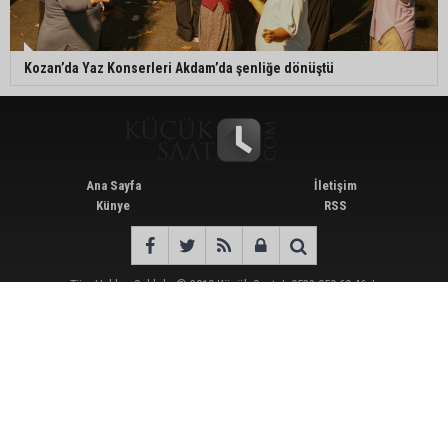
Kozan’da Yaz Konserleri Akdam’da şenliğe dönüştü
Ana Sayfa
İletişim
Künye
RSS
Tüm Hakları Saklıdır © 2019
Küçük Saat
|
0532 059 69 46
|
Haber Scripti
Günün Öne Çıkan Haberleri
İmamoğlu’ndaki göçükte acı bilanço: can kaybı 2’ye yükseldi