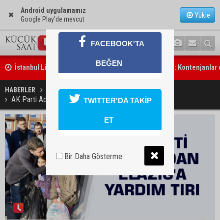
Android uygulamamız
Yükle
Google Play'de mevcut
İstanbul Lider Kolejleri Adana Kampüsü’ne yoğun ilgi: Kontenjanlar
FACEBOOK'TA
üzere
BEĞEN
Göçükte hayatını kaybeden işçinin cenazesi ailesine teslim edildi
HABERLER
GÜNDEM
AK Parti Adana İl Başkanlığı'ndan Elazığ'a yardım tırı
TWITTER'DA TAKİP
ET
Bir Daha Gösterme