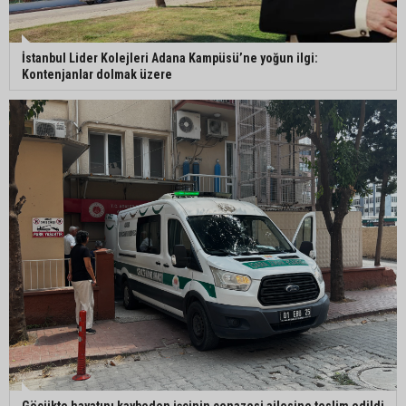
Adana’da sıcaklık alarmı: Hissedilen 43 dereceyi
İstanbul Lider Kolejleri Adana Kampüsü’ne yoğun ilgi:
bulacak
Kontenjanlar dolmak üzere
Yumurtalık’ta ulaşım çalışmaları hızlandı: Yol ve
kaldırımlar yenileniyor
Otoyolda akılalmaz olay: Önce çaldılar, sonra
“Hırsız çok” diye uyardılar