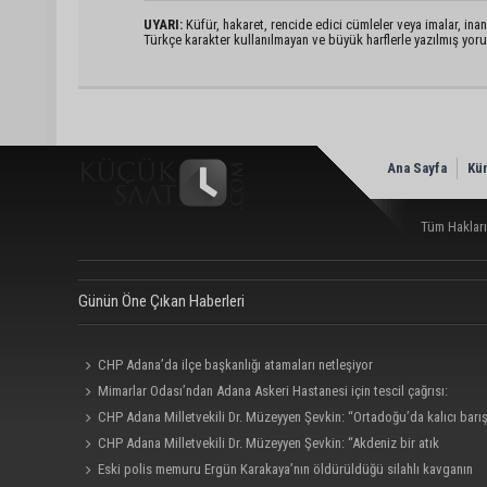
UYARI:
Küfür, hakaret, rencide edici cümleler veya imalar, inanç
Türkçe karakter kullanılmayan ve büyük harflerle yazılmış yo
Ana Sayfa
Kü
Tüm Hakları
Günün Öne Çıkan Haberleri
CHP Adana’da ilçe başkanlığı atamaları netleşiyor
Mimarlar Odası’ndan Adana Askeri Hastanesi için tescil çağrısı:
“Satılmamalı, amaç dışı kullanılmamalı”
CHP Adana Milletvekili Dr. Müzeyyen Şevkin: “Ortadoğu’da kalıcı barı
ve iş birliği sağlanmalı”
CHP Adana Milletvekili Dr. Müzeyyen Şevkin: “Akdeniz bir atık
deposuna dönüşmemeli”
Eski polis memuru Ergün Karakaya’nın öldürüldüğü silahlı kavganın