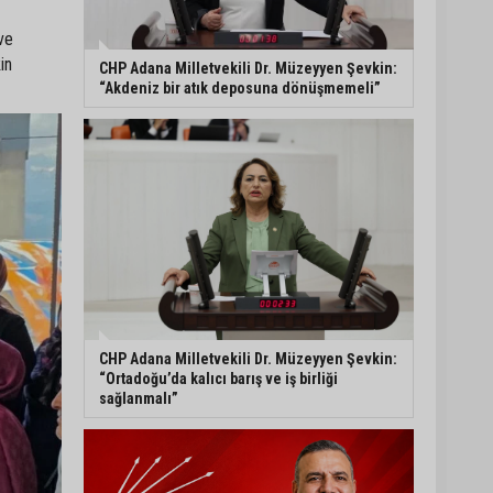
ve
Adana’da internet
kablosu hırsızlığı
in
CHP Adana Milletvekili Dr. Müzeyyen Şevkin:
kamerada: Mahallenin bir
“Akdeniz bir atık deposuna dönüşmemeli”
bölümünde internet
erişimi kesildi
Mimarlar Odası’ndan
Adana Askeri Hastanesi
için tescil çağrısı:
“Satılmamalı, amaç dışı
kullanılmamalı”
CHP Adana Milletvekili
Dr. Müzeyyen Şevkin:
“Ortadoğu’da kalıcı barış
ve iş birliği sağlanmalı”
CHP Adana Milletvekili Dr. Müzeyyen Şevkin:
“Ortadoğu’da kalıcı barış ve iş birliği
sağlanmalı”