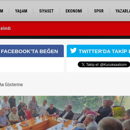
EM
YAŞAM
SİYASET
EKONOMİ
SPOR
YAZARL
alındı
 en büyük risk”
ullah Doğru Aladağ’da temaslarda bulundu
FACEBOOK'TA BEĞEN
TWITTER'DA TAKİP 
aha Gösterme