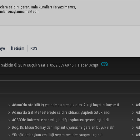
lara saldırı içeren, imla kuralları ile yazılmamış,
rumlar onaylanmamaktadır.
nye
İletişim
RSS
 Saklıdır © 2019
Küçük Saat
|
0532 059 69 46
|
Haber Scripti
Adana’da oto kilit iş yerinde esrarengiz olay: 2 kişi hayatını kaybetti
Ad
Adana’da trafikte testereyle saldırı iddiası: Şüpheli tutuklandı
bölümü
Ad
ş
AOSB’de üniversite-sanayi iş birliği toplantısı gerçekleştirildi
milyo
Ul
Doç. Dr. Efsun Somay’dan implant uyarısı: “Sigara en büyük risk”
Ödülle
Ad
Yüreğir’de başkan vekilliği seçimi yeniden yargıya taşındı
Ad