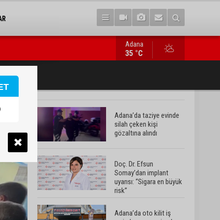
AR
Adana
Adana’da oto kilit iş yerinde esrarengiz olay: 2 kişi hayatını kay
35 °C
ET
Adana’da taziye evinde
silah çeken kişi
gözaltına alındı
Doç. Dr. Efsun
Somay’dan implant
uyarısı: “Sigara en büyük
risk”
Adana’da oto kilit iş