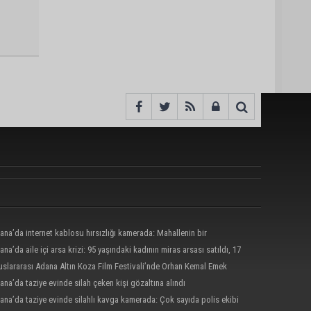
ana’da internet kablosu hırsızlığı kamerada: Mahallenin bir
nde internet erişimi kesildi
ana’da aile içi arsa krizi: 95 yaşındaki kadının miras arsası satıldı, 17
nun 13 milyonu harcandı
uslararası Adana Altın Koza Film Festivali’nde Orhan Kemal Emek
ri’nin sahipleri belli oldu
ana’da taziye evinde silah çeken kişi gözaltına alındı
ana’da taziye evinde silahlı kavga kamerada: Çok sayıda polis ekibi