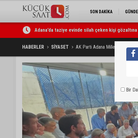
SON DAKİKA
GÜND
Adana’da taziye evinde silah çeken kişi gözaltına 
Doç. Dr. Efsun Somay’dan implant uyarısı: “Sigara
HABERLER
SİYASET
AK Parti Adana Milletvekili Abd
Bir D