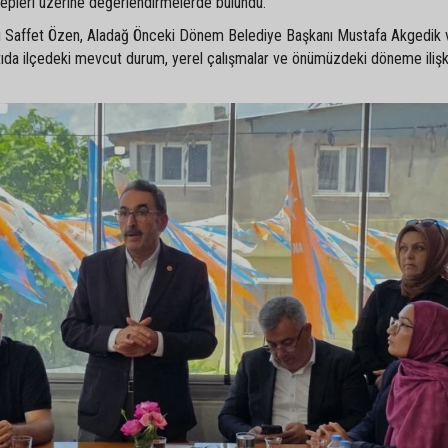
alepleri üzerine değerlendirmelerde bulundu.
nı Saffet Özen, Aladağ Önceki Dönem Belediye Başkanı Mustafa Akgedik 
ntıda ilçedeki mevcut durum, yerel çalışmalar ve önümüzdeki döneme ilişk