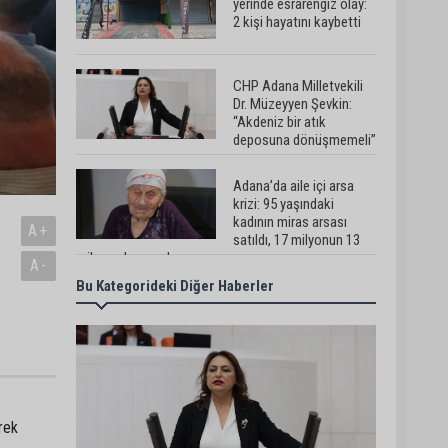
yerinde esrarengiz olay:
2 kişi hayatını kaybetti
CHP Adana Milletvekili
Dr. Müzeyyen Şevkin:
“Akdeniz bir atık
deposuna dönüşmemeli”
Adana’da aile içi arsa
krizi: 95 yaşındaki
kadının miras arsası
A+
satıldı, 17 milyonun 13
milyonu harcandı
A-
Bu Kategorideki Diğer Haberler
Uluslararası Adana Altın
Koza Film Festivali’nde
Orhan Kemal Emek
Ödülleri’nin sahipleri belli
oldu
Adana’da trafikte
testereyle saldırı iddiası:
Şüpheli tutuklandı
rek