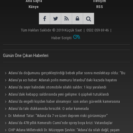
Ana Sayfa
İletişim
Künye
RSS
Tüm Hakları Saklıdır © 2019
Küçük Saat
|
0532 059 69 46
|
Haber Scripti
Günün Öne Çıkan Haberleri
Adana’da doğumunu gerçekleştirdiği bebek yıllar sonra meslektaşı oldu: “Bu
çok gurur verici”
Adana’ya acı haber: Adanalı polis memuru İstanbul’daki kazada hayatını
kaybetti
Adana’da seyir halindeki otomobile silahlı saldırı: 1 kişi yaralandı
Adana’daki kebapçı saldırısında yeni gelişme: 6 şüpheli tutuklandı
Adana’da engelli kişiden haber alınamıyor: son anları güvenlik kamerasına
yansıdı.
Adana’da takı dükkanında hırsızlık: O anlar kamerada
Dr. Mehmet Tatar: "Adana'da 7 ve üzeri deprem riski görünmüyor"
Adana’da 478 yıllık Kemeraltı Camii’nde sprey boya krizi: Vatandaşlar
denetimlerin artırılmasını istedi
CHP Adana Milletvekili Dr. Müzeyyen Şevkin: “Adana’da silah değil, yaşam