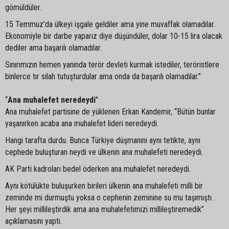
gömüldüler.
15 Temmuz’da ülkeyi işgale geldiler ama yine muvaffak olamadılar.
Ekonomiyle bir darbe yaparız diye düşündüler, dolar 10-15 lira olacak
dediler ama başarılı olamadılar.
Sınırımızın hemen yanında terör devleti kurmak istediler, teröristlere
binlerce tır silah tutuşturdular ama onda da başarılı olamadılar.”
“
Ana muhalefet neredeydi
”
Ana muhalefet partisine de yüklenen Erkan Kandemir, “Bütün bunlar
yaşanırken acaba ana muhalefet lideri neredeydi.
Hangi tarafta durdu. Bunca Türkiye düşmanını aynı tetikte, aynı
cephede buluşturan neydi ve ülkenin ana muhalefeti neredeydi.
AK Parti kadroları bedel öderken ana muhalefet neredeydi.
Aynı kötülükte buluşurken birileri ülkenin ana muhalefeti milli bir
zeminde mi durmuştu yoksa o cephenin zeminine su mu taşımıştı.
Her şeyi millileştirdik ama ana muhalefetimizi millileştiremedik”
açıklamasını yaptı.