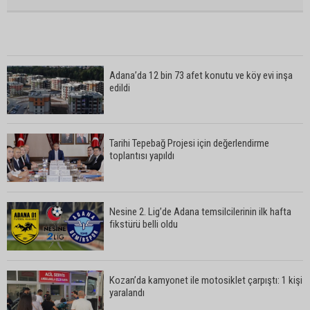
Adana’da 12 bin 73 afet konutu ve köy evi inşa
edildi
Tarihi Tepebağ Projesi için değerlendirme
toplantısı yapıldı
Nesine 2. Lig’de Adana temsilcilerinin ilk hafta
fikstürü belli oldu
Kozan’da kamyonet ile motosiklet çarpıştı: 1 kişi
yaralandı