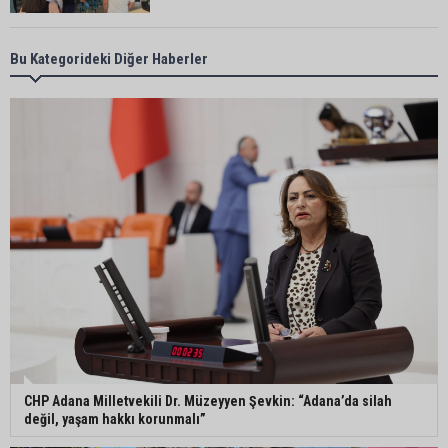
Karataş Belediye Başkanı Ali Bedrettin Karataş:
Bu Kategorideki Diğer Haberler
“Sahillerimize birlikte sahip çıkalım”
Pozantı’da İlçe Jandarma Komutanlığı ekipleri
vatandaşları dijital dolandırıcılığa karşı uyardı
Adana Lezzet Festivali için stratejik hazırlık
toplantısı yapıldı
Adana’da 478 yıllık Kemeraltı Camii’nde sprey
boya krizi: Vatandaşlar denetimlerin artırılmasını
istedi
CHP Adana Milletvekili Dr. Müzeyyen Şevkin: “Adana’da silah
değil, yaşam hakkı korunmalı”