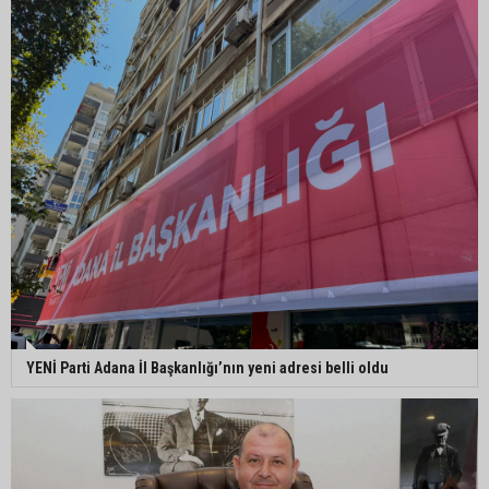
Adana’ya acı haber: Adanalı polis memuru
İstanbul’daki kazada hayatını kaybetti
Feke Belediyesi’nden Çondu Mahallesi’nde yol
çalışması
YENİ Parti Adana İl Başkanlığı’nın yeni adresi belli oldu