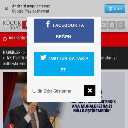
Android uygulamamız
Yükle
Google Play'de mevcut
FACEBOOK'TA
BEĞEN
Tarihi Tepebağ Projesi için değerlendirme toplantısı yapıldı
HABERLER
SİYASET
AK Parti'li Kandemir: "Her şeyi millileştirdik ana muhalefetimizi
TWITTER'DA TAKİP
millileştiremedik"
ET
Bir Daha Gösterme