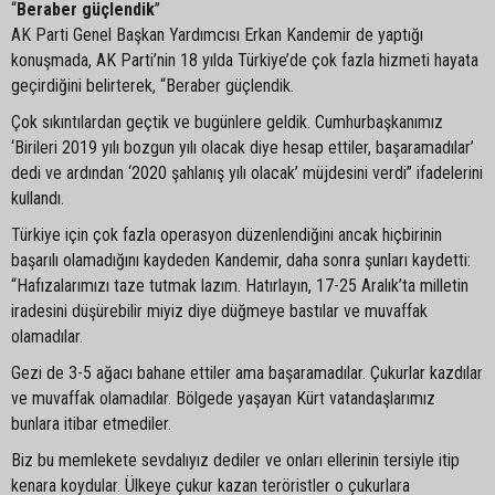
“
Beraber güçlendik
”
AK Parti Genel Başkan Yardımcısı Erkan Kandemir de yaptığı
konuşmada, AK Parti’nin 18 yılda Türkiye’de çok fazla hizmeti hayata
geçirdiğini belirterek, “Beraber güçlendik.
Çok sıkıntılardan geçtik ve bugünlere geldik. Cumhurbaşkanımız
‘Birileri 2019 yılı bozgun yılı olacak diye hesap ettiler, başaramadılar’
dedi ve ardından ‘2020 şahlanış yılı olacak’ müjdesini verdi” ifadelerini
kullandı.
Türkiye için çok fazla operasyon düzenlendiğini ancak hiçbirinin
başarılı olamadığını kaydeden Kandemir, daha sonra şunları kaydetti:
“Hafızalarımızı taze tutmak lazım. Hatırlayın, 17-25 Aralık’ta milletin
iradesini düşürebilir miyiz diye düğmeye bastılar ve muvaffak
olamadılar.
Gezi de 3-5 ağacı bahane ettiler ama başaramadılar. Çukurlar kazdılar
ve muvaffak olamadılar. Bölgede yaşayan Kürt vatandaşlarımız
bunlara itibar etmediler.
Biz bu memlekete sevdalıyız dediler ve onları ellerinin tersiyle itip
kenara koydular. Ülkeye çukur kazan teröristler o çukurlara