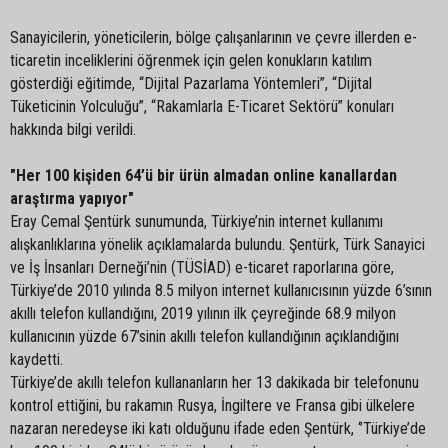
Sanayicilerin, yöneticilerin, bölge çalışanlarının ve çevre illerden e-
ticaretin inceliklerini öğrenmek için gelen konukların katılım
gösterdiği eğitimde, “Dijital Pazarlama Yöntemleri”, “Dijital
Tüketicinin Yolculuğu”, “Rakamlarla E-Ticaret Sektörü” konuları
hakkında bilgi verildi.
"Her 100 kişiden 64’ü bir ürün almadan online kanallardan
araştırma yapıyor"
Eray Cemal Şentürk sunumunda, Türkiye’nin internet kullanımı
alışkanlıklarına yönelik açıklamalarda bulundu. Şentürk, Türk Sanayici
ve İş İnsanları Derneği’nin (TÜSİAD) e-ticaret raporlarına göre,
Türkiye’de 2010 yılında 8.5 milyon internet kullanıcısının yüzde 6’sının
akıllı telefon kullandığını, 2019 yılının ilk çeyreğinde 68.9 milyon
kullanıcının yüzde 67’sinin akıllı telefon kullandığının açıklandığını
kaydetti.
Türkiye’de akıllı telefon kullananların her 13 dakikada bir telefonunu
kontrol ettiğini, bu rakamın Rusya, İngiltere ve Fransa gibi ülkelere
nazaran neredeyse iki katı olduğunu ifade eden Şentürk, ‘’Türkiye’de