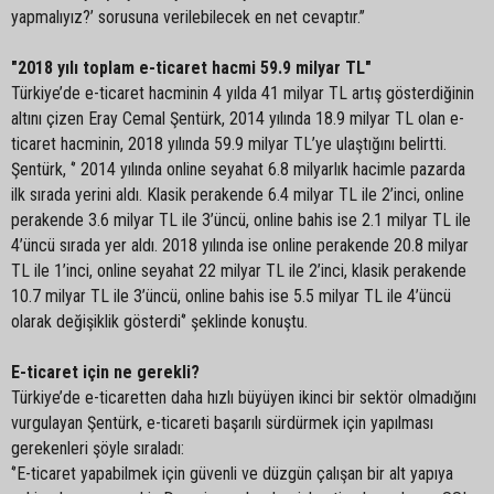
yapmalıyız?’ sorusuna verilebilecek en net cevaptır.’’
"2018 yılı toplam e-ticaret hacmi 59.9 milyar TL"
Türkiye’de e-ticaret hacminin 4 yılda 41 milyar TL artış gösterdiğinin
altını çizen Eray Cemal Şentürk, 2014 yılında 18.9 milyar TL olan e-
ticaret hacminin, 2018 yılında 59.9 milyar TL’ye ulaştığını belirtti.
Şentürk, ‘’ 2014 yılında online seyahat 6.8 milyarlık hacimle pazarda
ilk sırada yerini aldı. Klasik perakende 6.4 milyar TL ile 2’inci, online
perakende 3.6 milyar TL ile 3’üncü, online bahis ise 2.1 milyar TL ile
4’üncü sırada yer aldı. 2018 yılında ise online perakende 20.8 milyar
TL ile 1’inci, online seyahat 22 milyar TL ile 2’inci, klasik perakende
10.7 milyar TL ile 3’üncü, online bahis ise 5.5 milyar TL ile 4’üncü
olarak değişiklik gösterdi‘’ şeklinde konuştu.
E-ticaret için ne gerekli?
Türkiye’de e-ticaretten daha hızlı büyüyen ikinci bir sektör olmadığını
vurgulayan Şentürk, e-ticareti başarılı sürdürmek için yapılması
gerekenleri şöyle sıraladı:
‘’E-ticaret yapabilmek için güvenli ve düzgün çalışan bir alt yapıya