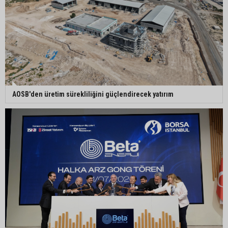
Orhan Bayram’dan AK Parti’ye Yüreğir çıkışı:
“Bizim belediye meclis üyelerimize ne yaptınız?
Siz önce onu anlatın”
Sarıçam’da su ürünlerine yönelik denetimler
⁠AOSB'den üretim sürekliliğini güçlendirecek yatırım
sürüyor
Ceyhan’da yangına giden itfaiye aracı devrildi: 3
kişi yaralandı
Çukurova Belediye Başkanı Emrah Kozay
CHP’den ayrıldığını açıkladı