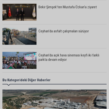
Bekir Şimşek’ten Mustafa Özkan’a ziyaret
Ceyhan’da asfalt çalışmaları sürüyor
Ceyhan’da açık hava sineması keyfi iki farklı
parkta devam ediyor
5. Yunusoğlu Futbol Turnuvası’nda final heyecanı
Bu Kategorideki Diğer Haberler
Ceyhan’da Necdet Sevinç Parkı’nda bakım
çalışması