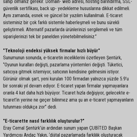
sahip olmanız gerekir. Domain- web adresi, hosting barındırma, SSL-
güvenlik sertifikası, back up- yedekleme hususlarına dikkat edilmeli.
Aynı zamanda, esnek ve güncel bir yazılım kullanılmalı. E-ticaret
sisteminiz bir çok farklı sistemle haberleşmeli ve bunu sürekli
geliştirmeli. Alternatif pazarlarda ürünlerinizi sergilemeli ve tüm
siparişlerinizi tek bir panelden yönetebilmelisiniz.’’
"Teknoloji endeksi yüksek firmalar hızlı büyür"
Sunumunun sonunda, e-ticaretin inceliklerini özetleyen Şentürk,
‘’Oyunun kuralları değişti, pazarlama yöntemleri değişti. Tüketici,
satıcıya gitmek istemiyor, satıcının kendisine gelmesini istiyor.
Görünür olmak şart, yeni kurulan 100 firmadan yalnızca yüzde 5.9’u
bir sonraki yıl devam ediyor. E-ticaret yapan firmalar yapmayanlara
oranla 4 kat daha hızlı büyüyor. Ticaret hızla değişiyor, gelecekte e-
ticaret’in yerine ne geçer bilinmez ama şu an e-ticaret yapmayanların
tutunması oldukça zor’’ dedi.
"E-ticarette nasıl farklılık oluşturulur?"
Eray Cemal Şentürk’ün ardından sunum yapan ÇUBİTED Başkan
Yardımcısı Andaç Yakın, ‘dijital pazarlamada farklılık oluşturacak