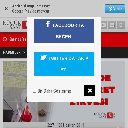
Android uygulamamız
Yükle
Google Play'de mevcut
FACEBOOK'TA
Karataş’ta Kumluk ve Tabiat Parkı yenileniyor
BEĞEN
Bekir Şimşek’ten Mustafa Özkan’a ziyaret
AOSB’de E-Ticaret Zirvesi
HABERLER
EKONOMİ
TWITTER'DA TAKİP
ET
Bir Daha Gösterme
13:27
20 Haziran 2019