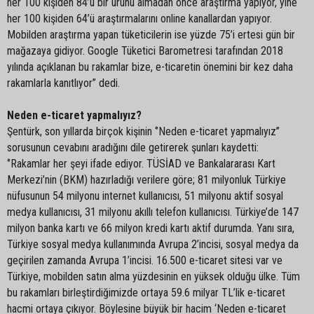
her 100 kişiden 84’ü bir ürünü almadan önce araştırma yapıyor, yine
her 100 kişiden 64’ü araştırmalarını online kanallardan yapıyor.
Mobilden araştırma yapan tüketicilerin ise yüzde 75’i ertesi gün bir
mağazaya gidiyor. Google Tüketici Barometresi tarafından 2018
yılında açıklanan bu rakamlar bize, e-ticaretin önemini bir kez daha
rakamlarla kanıtlıyor” dedi.
Neden e-ticaret yapmalıyız?
Şentürk, son yıllarda birçok kişinin ‘’Neden e-ticaret yapmalıyız’’
sorusunun cevabını aradığını dile getirerek şunları kaydetti:
‘’Rakamlar her şeyi ifade ediyor. TÜSİAD ve Bankalararası Kart
Merkezi’nin (BKM) hazırladığı verilere göre; 81 milyonluk Türkiye
nüfusunun 54 milyonu internet kullanıcısı, 51 milyonu aktif sosyal
medya kullanıcısı, 31 milyonu akıllı telefon kullanıcısı. Türkiye’de 147
milyon banka kartı ve 66 milyon kredi kartı aktif durumda. Yanı sıra,
Türkiye sosyal medya kullanımında Avrupa 2’incisi, sosyal medya da
geçirilen zamanda Avrupa 1’incisi. 16.500 e-ticaret sitesi var ve
Türkiye, mobilden satın alma yüzdesinin en yüksek olduğu ülke. Tüm
bu rakamları birleştirdiğimizde ortaya 59.6 milyar TL’lik e-ticaret
hacmi ortaya çıkıyor. Böylesine büyük bir hacim ‘Neden e-ticaret